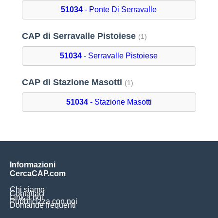
51034
- Ponte Di Serravalle
CAP di Serravalle Pistoiese
(1)
51034
- Serravalle Pistoiese
CAP di Stazione Masotti
(1)
51034
- Stazione Masotti
Informazioni
CercaCAP.com
Chi siamo
Contattaci
Link a noi
Pubblicizza con noi
Domande frequenti