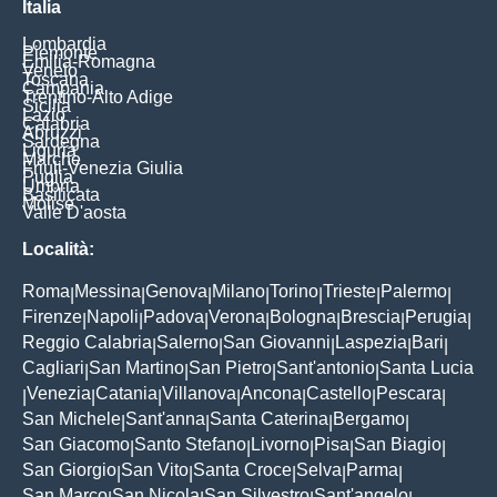
Italia
Lombardia
Piemonte
Emilia-Romagna
Veneto
Toscana
Campania
Trentino-Alto Adige
Sicilia
Lazio
Calabria
Abruzzi
Sardegna
Liguria
Marche
Friuli-Venezia Giulia
Puglia
Umbria
Basilicata
Molise
Valle D'aosta
Località:
Roma
Messina
Genova
Milano
Torino
Trieste
Palermo
|
|
|
|
|
|
|
Firenze
Napoli
Padova
Verona
Bologna
Brescia
Perugia
|
|
|
|
|
|
|
Reggio Calabria
Salerno
San Giovanni
Laspezia
Bari
|
|
|
|
|
Cagliari
San Martino
San Pietro
Sant'antonio
Santa Lucia
|
|
|
|
Venezia
Catania
Villanova
Ancona
Castello
Pescara
|
|
|
|
|
|
|
San Michele
Sant'anna
Santa Caterina
Bergamo
|
|
|
|
San Giacomo
Santo Stefano
Livorno
Pisa
San Biagio
|
|
|
|
|
San Giorgio
San Vito
Santa Croce
Selva
Parma
|
|
|
|
|
San Marco
San Nicola
San Silvestro
Sant'angelo