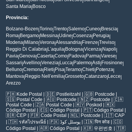
|
|
|
|
Santa Maria
Bosco
|
Provincia:
Bolzano-Bozen
Torino
Trento
Salerno
Cuneo
Brescia
|
|
|
|
|
|
Roma
Bergamo
Messina
Udine
Cosenza
Perugia
|
|
|
|
|
|
Modena
Milano
Verona
Alessandria
Firenze
Treviso
|
|
|
|
|
|
Reggio Di Calabria
L'aquila
Bologna
Vicenza
Napoli
|
|
|
|
|
Pavia
Genova
Caserta
Como
Padova
Parma
Varese
|
|
|
|
|
|
|
Sassari
Avellino
Venezia
Lucca
Palermo
Asti
Frosinone
|
|
|
|
|
|
|
Belluno
Cremona
Rieti
Pisa
Teramo
Chieti
Potenza
|
|
|
|
|
|
|
Mantova
Reggio Nell'emilia
Grosseto
Catanzaro
Lecce
|
|
|
|
|
Arezzo
🇵🇭
Kode Postal
| 🇩🇪
Postleitzahl
| 🇬🇧
Postcode
|
🇸🇬
Postal Code
| 🇦🇺
Postcode
| 🇳🇿
Postcode
| 🇨🇦
Postal Code
| 🇿🇦
Postal Code
| 🇲🇾
Poskod
| 🇲🇽
Código Postal
| 🇪🇸
Código Postal
| 🇵🇹
Código Postal
|
🇧🇷
CEP
| 🇫🇷
Code Postal
| 🇳🇱
Postcode
| 🇮🇹
CAP
| 🇹🇭
รหัสไปรษณีย์
| 🇵🇰
پوسٹل کوڈ
| 🇮🇳
पिन कोड
| 🇨🇴
Código Postal
| 🇦🇷
Código Postal
| 🇰🇷
우편번호
| 🇹🇷