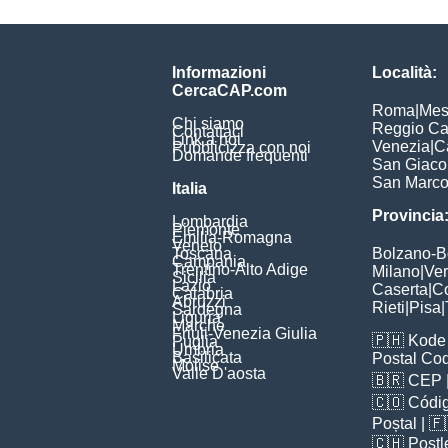
Informazioni
Località:
CercaCAP.com
Roma
|
Mes
Chi siamo
Reggio Ca
Contattaci
Link a noi
Venezia
|
C
Pubblicizza con noi
Domande frequenti
San Giac
San Marc
Italia
Provincia
Lombardia
Piemonte
Emilia-Romagna
Veneto
Toscana
Bolzano-
Campania
Trentino-Alto Adige
Milano
|
Ve
Sicilia
Lazio
Caserta
|
C
Calabria
Abruzzi
Rieti
|
Pisa
|
Sardegna
Liguria
Marche
Friuli-Venezia Giulia
🇵🇭
Kode 
Puglia
Umbria
Basilicata
Postal Co
Molise
Valle D'aosta
🇧🇷
CEP
🇨🇴
Códig
Poștal
| 
🇨🇭
Postl