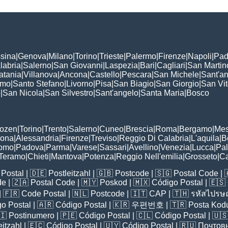
sina
|
Genova
|
Milano
|
Torino
|
Trieste
|
Palermo
|
Firenze
|
Napoli
|
Pad
labria
|
Salerno
|
San Giovanni
|
Laspezia
|
Bari
|
Cagliari
|
San Martin
atania
|
Villanova
|
Ancona
|
Castello
|
Pescara
|
San Michele
|
Sant'a
omo
|
Santo Stefano
|
Livorno
|
Pisa
|
San Biagio
|
San Giorgio
|
San Vi
o
|
San Nicola
|
San Silvestro
|
Sant'angelo
|
Santa Maria
|
Bosco
:
Bozen
|
Torino
|
Trento
|
Salerno
|
Cuneo
|
Brescia
|
Roma
|
Bergamo
|
Mes
rona
|
Alessandria
|
Firenze
|
Treviso
|
Reggio Di Calabria
|
L'aquila
|
B
omo
|
Padova
|
Parma
|
Varese
|
Sassari
|
Avellino
|
Venezia
|
Lucca
|
Pa
Teramo
|
Chieti
|
Mantova
|
Potenza
|
Reggio Nell'emilia
|
Grosseto
|
Ca
Postal
| 🇩🇪
Postleitzahl
| 🇬🇧
Postcode
| 🇸🇬
Postal Code
| 
de
| 🇿🇦
Postal Code
| 🇲🇾
Poskod
| 🇲🇽
Código Postal
| 🇪🇸
| 🇫🇷
Code Postal
| 🇳🇱
Postcode
| 🇮🇹
CAP
| 🇹🇭
รหัสไปรษณ
o Postal
| 🇦🇷
Código Postal
| 🇰🇷
우편번호
| 🇹🇷
Posta Kod
🇮
Postinumero
| 🇵🇪
Código Postal
| 🇨🇱
Código Postal
| 🇺
eitzahl
| 🇪🇨
Código Postal
| 🇺🇾
Código Postal
| 🇷🇺
Почтов