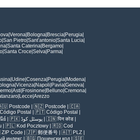
ova
|
Verona
|
Bologna
|
Brescia
|
Perugia
|
o
|
San Pietro
|
Sant'antonio
|
Santa Lucia
|
nna
|
Santa Caterina
|
Bergamo
|
to
|
Santa Croce
|
Selva
|
Parma
|
sina
|
Udine
|
Cosenza
|
Perugia
|
Modena
|
ologna
|
Vicenza
|
Napoli
|
Pavia
|
Genova
|
lermo
|
Asti
|
Frosinone
|
Belluno
|
Cremona
|
tanzaro
|
Lecce
|
Arezzo
🇦🇺
Postcode
| 🇳🇿
Postcode
| 🇨🇦
Código Postal
| 🇵🇹
Código Postal
|
ีย์
| 🇵🇰
پوسٹل کوڈ
| 🇮🇳
पिन कोड
|
u
| 🇵🇱
Kod Pocztowy
| 🇷🇴
Cod

ZIP Code
| 🇯🇵
郵便番号
| 🇦🇹
PLZ
|
ый индекс
| 🇧🇬
Пощенски код
| 🇸🇪