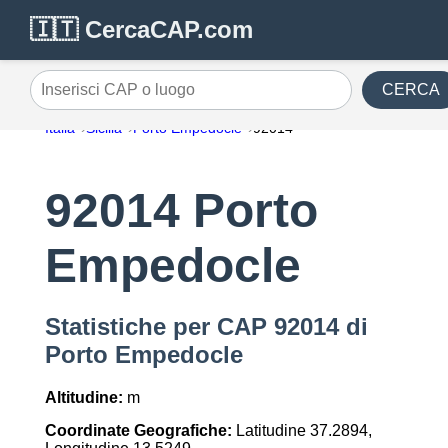
🇮🇹 CercaCAP.com
CERCA
Inserisci CAP o luogo
Italia
Sicilia
Porto Empedocle
92014
92014 Porto
Empedocle
Statistiche per CAP 92014 di
Porto Empedocle
Altitudine:
m
Coordinate Geografiche:
Latitudine 37.2894,