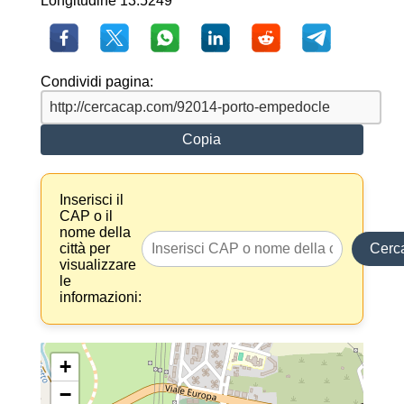
Longitudine 13.5249
Condividi pagina:
Copia
Inserisci il
CAP o il
nome della
città per
Cerc
visualizzare
le
informazioni:
+
−