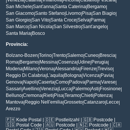
|
|
|
|
|
|
|
San Michele
Sant'anna
Santa Caterina
Bergamo
|
|
|
|
San Giacomo
Santo Stefano
Livorno
Pisa
San Biagio
|
|
|
|
|
San Giorgio
San Vito
Santa Croce
Selva
Parma
|
|
|
|
|
San Marco
San Nicola
San Silvestro
Sant'angelo
|
|
|
|
Santa Maria
Bosco
|
Provincia:
Bolzano-Bozen
Torino
Trento
Salerno
Cuneo
Brescia
|
|
|
|
|
|
Roma
Bergamo
Messina
Cosenza
Udine
Perugia
|
|
|
|
|
|
Modena
Milano
Verona
Alessandria
Firenze
Treviso
|
|
|
|
|
|
Reggio Di Calabria
L'aquila
Bologna
Vicenza
Pavia
|
|
|
|
|
Genova
Napoli
Caserta
Como
Padova
Parma
Varese
|
|
|
|
|
|
|
Sassari
Avellino
Venezia
Lucca
Palermo
Asti
Frosinone
|
|
|
|
|
|
|
Belluno
Cremona
Rieti
Pisa
Teramo
Chieti
Potenza
|
|
|
|
|
|
|
Mantova
Reggio Nell'emilia
Grosseto
Catanzaro
Lecce
|
|
|
|
|
Arezzo
🇵🇭
Kode Postal
| 🇩🇪
Postleitzahl
| 🇬🇧
Postcode
|
🇸🇬
Postal Code
| 🇦🇺
Postcode
| 🇳🇿
Postcode
| 🇨🇦