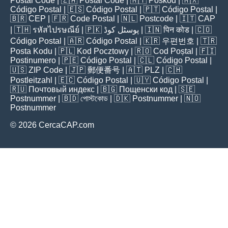
Postal Code
| 🇿🇦
Postal Code
| 🇲🇾
Poskod
| 🇲🇽
Código Postal
| 🇪🇸
Código Postal
| 🇵🇹
Código Postal
|
🇧🇷
CEP
| 🇫🇷
Code Postal
| 🇳🇱
Postcode
| 🇮🇹
CAP
| 🇹🇭
รหัสไปรษณีย์
| 🇵🇰
پوسٹل کوڈ
| 🇮🇳
पिन कोड
| 🇨🇴
Código Postal
| 🇦🇷
Código Postal
| 🇰🇷
우편번호
| 🇹🇷
Posta Kodu
| 🇵🇱
Kod Pocztowy
| 🇷🇴
Cod Poștal
| 🇫🇮
Postinumero
| 🇵🇪
Código Postal
| 🇨🇱
Código Postal
|
🇺🇸
ZIP Code
| 🇯🇵
郵便番号
| 🇦🇹
PLZ
| 🇨🇭
Postleitzahl
| 🇪🇨
Código Postal
| 🇺🇾
Código Postal
|
🇷🇺
Почтовый индекс
| 🇧🇬
Пощенски код
| 🇸🇪
Postnummer
| 🇧🇩
পোস্টকোড
| 🇩🇰
Postnummer
| 🇳🇴
Postnummer
© 2026 CercaCAP.com