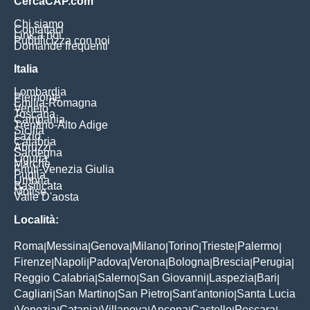
CercaCAP.com
Chi siamo
Contattaci
Link a noi
Pubblicizza con noi
Domande frequenti
Italia
Lombardia
Piemonte
Emilia-Romagna
Veneto
Toscana
Campania
Trentino-Alto Adige
Sicilia
Lazio
Calabria
Abruzzi
Sardegna
Liguria
Marche
Friuli-Venezia Giulia
Puglia
Umbria
Basilicata
Molise
Valle D'aosta
Località:
Roma
Messina
Genova
Milano
Torino
Trieste
Palermo
|
|
|
|
|
|
|
Firenze
Napoli
Padova
Verona
Bologna
Brescia
Perugia
|
|
|
|
|
|
|
Reggio Calabria
Salerno
San Giovanni
Laspezia
Bari
|
|
|
|
|
Cagliari
San Martino
San Pietro
Sant'antonio
Santa Lucia
|
|
|
|
Venezia
Catania
Villanova
Ancona
Castello
Pescara