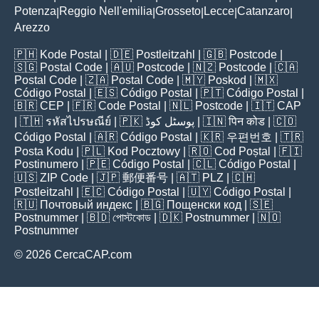
Potenza
Reggio Nell'emilia
Grosseto
Lecce
Catanzaro
|
|
|
|
|
Arezzo
🇵🇭
Kode Postal
| 🇩🇪
Postleitzahl
| 🇬🇧
Postcode
|
🇸🇬
Postal Code
| 🇦🇺
Postcode
| 🇳🇿
Postcode
| 🇨🇦
Postal Code
| 🇿🇦
Postal Code
| 🇲🇾
Poskod
| 🇲🇽
Código Postal
| 🇪🇸
Código Postal
| 🇵🇹
Código Postal
|
🇧🇷
CEP
| 🇫🇷
Code Postal
| 🇳🇱
Postcode
| 🇮🇹
CAP
| 🇹🇭
รหัสไปรษณีย์
| 🇵🇰
پوسٹل کوڈ
| 🇮🇳
पिन कोड
| 🇨🇴
Código Postal
| 🇦🇷
Código Postal
| 🇰🇷
우편번호
| 🇹🇷
Posta Kodu
| 🇵🇱
Kod Pocztowy
| 🇷🇴
Cod Poștal
| 🇫🇮
Postinumero
| 🇵🇪
Código Postal
| 🇨🇱
Código Postal
|
🇺🇸
ZIP Code
| 🇯🇵
郵便番号
| 🇦🇹
PLZ
| 🇨🇭
Postleitzahl
| 🇪🇨
Código Postal
| 🇺🇾
Código Postal
|
🇷🇺
Почтовый индекс
| 🇧🇬
Пощенски код
| 🇸🇪
Postnummer
| 🇧🇩
পোস্টকোড
| 🇩🇰
Postnummer
| 🇳🇴
Postnummer
© 2026 CercaCAP.com