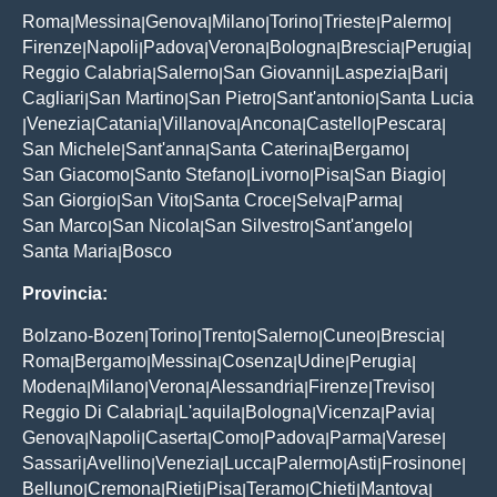
Roma
Messina
Genova
Milano
Torino
Trieste
Palermo
|
|
|
|
|
|
|
Firenze
Napoli
Padova
Verona
Bologna
Brescia
Perugia
|
|
|
|
|
|
|
Reggio Calabria
Salerno
San Giovanni
Laspezia
Bari
|
|
|
|
|
Cagliari
San Martino
San Pietro
Sant'antonio
Santa Lucia
|
|
|
|
Venezia
Catania
Villanova
Ancona
Castello
Pescara
|
|
|
|
|
|
|
San Michele
Sant'anna
Santa Caterina
Bergamo
|
|
|
|
San Giacomo
Santo Stefano
Livorno
Pisa
San Biagio
|
|
|
|
|
San Giorgio
San Vito
Santa Croce
Selva
Parma
|
|
|
|
|
San Marco
San Nicola
San Silvestro
Sant'angelo
|
|
|
|
Santa Maria
Bosco
|
Provincia:
Bolzano-Bozen
Torino
Trento
Salerno
Cuneo
Brescia
|
|
|
|
|
|
Roma
Bergamo
Messina
Cosenza
Udine
Perugia
|
|
|
|
|
|
Modena
Milano
Verona
Alessandria
Firenze
Treviso
|
|
|
|
|
|
Reggio Di Calabria
L'aquila
Bologna
Vicenza
Pavia
|
|
|
|
|
Genova
Napoli
Caserta
Como
Padova
Parma
Varese
|
|
|
|
|
|
|
Sassari
Avellino
Venezia
Lucca
Palermo
Asti
Frosinone
|
|
|
|
|
|
|
Belluno
Cremona
Rieti
Pisa
Teramo
Chieti
Mantova
|
|
|
|
|
|
|