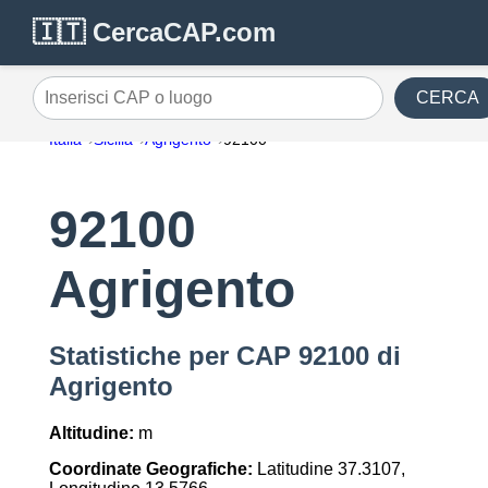
🇮🇹 CercaCAP.com
CERCA
Inserisci CAP o luogo
Italia
Sicilia
Agrigento
92100
92100
Agrigento
Statistiche per CAP 92100 di
Agrigento
Altitudine:
m
Coordinate Geografiche:
Latitudine 37.3107,