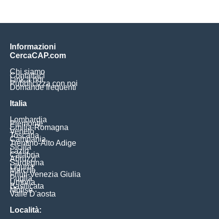
Informazioni
CercaCAP.com
Chi siamo
Contattaci
Link a noi
Pubblicizza con noi
Domande frequenti
Italia
Lombardia
Piemonte
Emilia-Romagna
Veneto
Toscana
Campania
Trentino-Alto Adige
Sicilia
Lazio
Calabria
Abruzzi
Sardegna
Liguria
Marche
Friuli-Venezia Giulia
Puglia
Umbria
Basilicata
Molise
Valle D'aosta
Località: