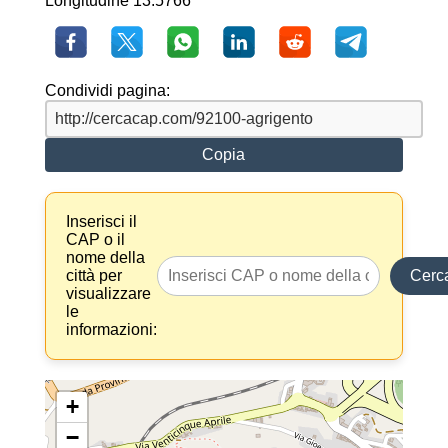
Longitudine 13.5766
Condividi pagina:
Copia
Inserisci il
CAP o il
nome della
città per
Cerc
visualizzare
le
informazioni:
+
−