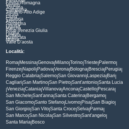
Piemonte
Emilia-Romagna
Veneto
Toscana
Campania
Trentino-Alto Adige
Sicilia
Lazio
Calabria
Abruzzi
Sardegna
Liguria
Marche
Friuli-Venezia Giulia
Puglia
Umbria
Basilicata
Molise
Valle D'aosta
Località:
Roma
Messina
Genova
Milano
Torino
Trieste
Palermo
|
|
|
|
|
|
|
Firenze
Napoli
Padova
Verona
Bologna
Brescia
Perugia
|
|
|
|
|
|
|
Reggio Calabria
Salerno
San Giovanni
Laspezia
Bari
|
|
|
|
|
Cagliari
San Martino
San Pietro
Sant'antonio
Santa Lucia
|
|
|
|
Venezia
Catania
Villanova
Ancona
Castello
Pescara
|
|
|
|
|
|
|
San Michele
Sant'anna
Santa Caterina
Bergamo
|
|
|
|
San Giacomo
Santo Stefano
Livorno
Pisa
San Biagio
|
|
|
|
|
San Giorgio
San Vito
Santa Croce
Selva
Parma
|
|
|
|
|
San Marco
San Nicola
San Silvestro
Sant'angelo
|
|
|
|
Santa Maria
Bosco
|