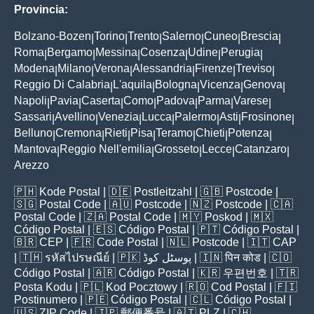
Provincia:
Bolzano-Bozen
Torino
Trento
Salerno
Cuneo
Brescia
|
|
|
|
|
|
Roma
Bergamo
Messina
Cosenza
Udine
Perugia
|
|
|
|
|
|
Modena
Milano
Verona
Alessandria
Firenze
Treviso
|
|
|
|
|
|
Reggio Di Calabria
L'aquila
Bologna
Vicenza
Genova
|
|
|
|
|
Napoli
Pavia
Caserta
Como
Padova
Parma
Varese
|
|
|
|
|
|
|
Sassari
Avellino
Venezia
Lucca
Palermo
Asti
Frosinone
|
|
|
|
|
|
|
Belluno
Cremona
Rieti
Pisa
Teramo
Chieti
Potenza
|
|
|
|
|
|
|
Mantova
Reggio Nell'emilia
Grosseto
Lecce
Catanzaro
|
|
|
|
|
Arezzo
🇵🇭
Kode Postal
| 🇩🇪
Postleitzahl
| 🇬🇧
Postcode
|
🇸🇬
Postal Code
| 🇦🇺
Postcode
| 🇳🇿
Postcode
| 🇨🇦
Postal Code
| 🇿🇦
Postal Code
| 🇲🇾
Poskod
| 🇲🇽
Código Postal
| 🇪🇸
Código Postal
| 🇵🇹
Código Postal
|
🇧🇷
CEP
| 🇫🇷
Code Postal
| 🇳🇱
Postcode
| 🇮🇹
CAP
| 🇹🇭
รหัสไปรษณีย์
| 🇵🇰
پوسٹل کوڈ
| 🇮🇳
पिन कोड
| 🇨🇴
Código Postal
| 🇦🇷
Código Postal
| 🇰🇷
우편번호
| 🇹🇷
Posta Kodu
| 🇵🇱
Kod Pocztowy
| 🇷🇴
Cod Poștal
| 🇫🇮
Postinumero
| 🇵🇪
Código Postal
| 🇨🇱
Código Postal
|
🇺🇸
ZIP Code
| 🇯🇵
郵便番号
| 🇦🇹
PLZ
| 🇨🇭