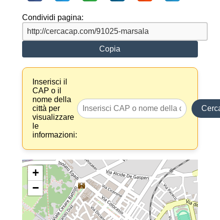
Condividi pagina:
Copia
Inserisci il
CAP o il
nome della
città per
Cerc
visualizzare
le
informazioni:
+
−