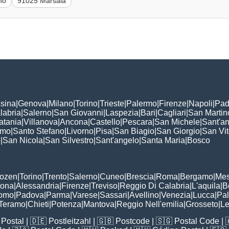
no
91025 Marsala
sina
|
Genova
|
Milano
|
Torino
|
Trieste
|
Palermo
|
Firenze
|
Napoli
|
Pad
labria
|
Salerno
|
San Giovanni
|
Laspezia
|
Bari
|
Cagliari
|
San Martin
atania
|
Villanova
|
Ancona
|
Castello
|
Pescara
|
San Michele
|
Sant'a
omo
|
Santo Stefano
|
Livorno
|
Pisa
|
San Biagio
|
San Giorgio
|
San Vi
o
|
San Nicola
|
San Silvestro
|
Sant'angelo
|
Santa Maria
|
Bosco
:
Bozen
|
Torino
|
Trento
|
Salerno
|
Cuneo
|
Brescia
|
Roma
|
Bergamo
|
Mes
rona
|
Alessandria
|
Firenze
|
Treviso
|
Reggio Di Calabria
|
L'aquila
|
B
omo
|
Padova
|
Parma
|
Varese
|
Sassari
|
Avellino
|
Venezia
|
Lucca
|
Pa
Teramo
|
Chieti
|
Potenza
|
Mantova
|
Reggio Nell'emilia
|
Grosseto
|
L
Postal
| 🇩🇪
Postleitzahl
| 🇬🇧
Postcode
| 🇸🇬
Postal Code
| 