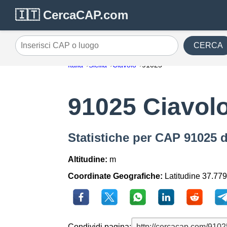
🇮🇹 CercaCAP.com
CERCA
Inserisci CAP o luogo
Italia
Sicilia
Ciavolo
91025
91025 Ciavol
Statistiche per CAP 91025 d
Altitudine:
m
Coordinate Geografiche:
Latitudine 37.779
Condividi pagina: