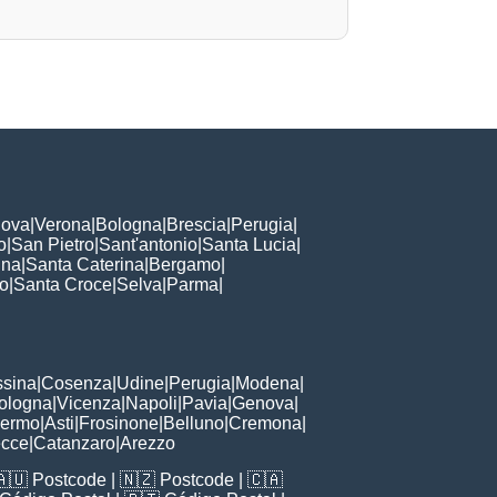
ova
|
Verona
|
Bologna
|
Brescia
|
Perugia
|
o
|
San Pietro
|
Sant'antonio
|
Santa Lucia
|
nna
|
Santa Caterina
|
Bergamo
|
to
|
Santa Croce
|
Selva
|
Parma
|
sina
|
Cosenza
|
Udine
|
Perugia
|
Modena
|
ologna
|
Vicenza
|
Napoli
|
Pavia
|
Genova
|
lermo
|
Asti
|
Frosinone
|
Belluno
|
Cremona
|
ecce
|
Catanzaro
|
Arezzo
🇦🇺
Postcode
| 🇳🇿
Postcode
| 🇨🇦