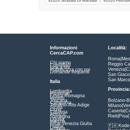
91025 Strasatti Di Marsala
91020 Petrosi
Informazioni
Località:
CercaCAP.com
Roma
|
Mes
Chi siamo
Reggio Ca
Contattaci
Link a noi
Venezia
|
C
Pubblicizza con noi
Domande frequenti
San Giac
San Marc
Italia
Provincia
Lombardia
Piemonte
Emilia-Romagna
Veneto
Toscana
Bolzano-
Campania
Trentino-Alto Adige
Milano
|
Ve
Sicilia
Lazio
Caserta
|
C
Calabria
Abruzzi
Rieti
|
Pisa
|
Sardegna
Liguria
Marche
Friuli-Venezia Giulia
🇵🇭
Kode 
Puglia
Umbria