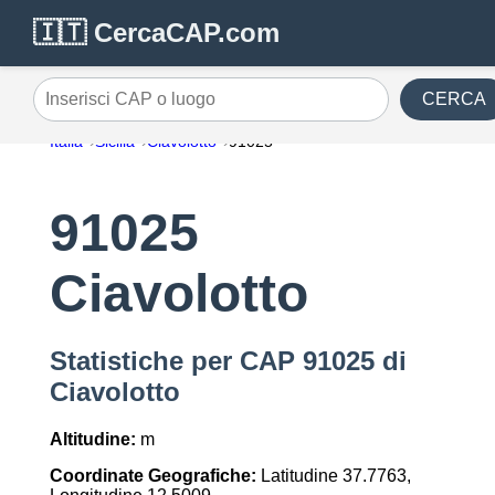
🇮🇹 CercaCAP.com
CERCA
Inserisci CAP o luogo
Italia
Sicilia
Ciavolotto
91025
91025
Ciavolotto
Statistiche per CAP 91025 di
Ciavolotto
Altitudine:
m
Coordinate Geografiche:
Latitudine 37.7763,