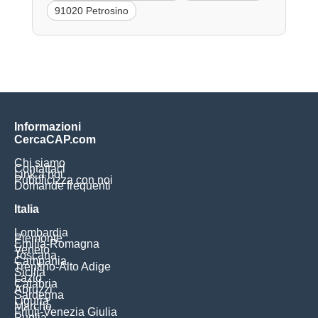
91020 Petrosino
Informazioni
CercaCAP.com
Chi siamo
Contattaci
Link a noi
Pubblicizza con noi
Domande frequenti
Italia
Lombardia
Piemonte
Emilia-Romagna
Veneto
Toscana
Campania
Trentino-Alto Adige
Sicilia
Lazio
Calabria
Abruzzi
Sardegna
Liguria
Marche
Friuli-Venezia Giulia
Puglia