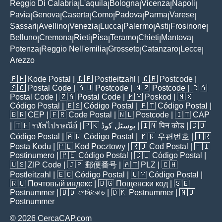
Reggio Di Calabria
L'aquila
Bologna
Vicenza
Napoli
|
|
|
|
|
Pavia
Genova
Caserta
Como
Padova
Parma
Varese
|
|
|
|
|
|
|
Sassari
Avellino
Venezia
Lucca
Palermo
Asti
Frosinone
|
|
|
|
|
|
|
Belluno
Cremona
Rieti
Pisa
Teramo
Chieti
Mantova
|
|
|
|
|
|
|
Potenza
Reggio Nell'emilia
Grosseto
Catanzaro
Lecce
|
|
|
|
|
Arezzo
🇵🇭
Kode Postal
| 🇩🇪
Postleitzahl
| 🇬🇧
Postcode
|
🇸🇬
Postal Code
| 🇦🇺
Postcode
| 🇳🇿
Postcode
| 🇨🇦
Postal Code
| 🇿🇦
Postal Code
| 🇲🇾
Poskod
| 🇲🇽
Código Postal
| 🇪🇸
Código Postal
| 🇵🇹
Código Postal
|
🇧🇷
CEP
| 🇫🇷
Code Postal
| 🇳🇱
Postcode
| 🇮🇹
CAP
| 🇹🇭
รหัสไปรษณีย์
| 🇵🇰
پوسٹل کوڈ
| 🇮🇳
पिन कोड
| 🇨🇴
Código Postal
| 🇦🇷
Código Postal
| 🇰🇷
우편번호
| 🇹🇷
Posta Kodu
| 🇵🇱
Kod Pocztowy
| 🇷🇴
Cod Poștal
| 🇫🇮
Postinumero
| 🇵🇪
Código Postal
| 🇨🇱
Código Postal
|
🇺🇸
ZIP Code
| 🇯🇵
郵便番号
| 🇦🇹
PLZ
| 🇨🇭
Postleitzahl
| 🇪🇨
Código Postal
| 🇺🇾
Código Postal
|
🇷🇺
Почтовый индекс
| 🇧🇬
Пощенски код
| 🇸🇪
Postnummer
| 🇧🇩
পোস্টকোড
| 🇩🇰
Postnummer
| 🇳🇴
Postnummer
© 2026 CercaCAP.com