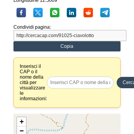
Longitudine 12.5009
Condividi pagina:
Copia
Inserisci il
CAP o il
nome della
città per
Cerc
visualizzare
le
informazioni:
+
−