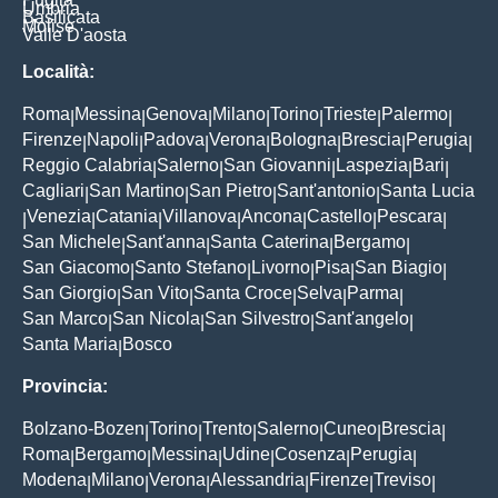
Umbria
Basilicata
Molise
Valle D'aosta
Località:
Roma
Messina
Genova
Milano
Torino
Trieste
Palermo
|
|
|
|
|
|
|
Firenze
Napoli
Padova
Verona
Bologna
Brescia
Perugia
|
|
|
|
|
|
|
Reggio Calabria
Salerno
San Giovanni
Laspezia
Bari
|
|
|
|
|
Cagliari
San Martino
San Pietro
Sant'antonio
Santa Lucia
|
|
|
|
Venezia
Catania
Villanova
Ancona
Castello
Pescara
|
|
|
|
|
|
|
San Michele
Sant'anna
Santa Caterina
Bergamo
|
|
|
|
San Giacomo
Santo Stefano
Livorno
Pisa
San Biagio
|
|
|
|
|
San Giorgio
San Vito
Santa Croce
Selva
Parma
|
|
|
|
|
San Marco
San Nicola
San Silvestro
Sant'angelo
|
|
|
|
Santa Maria
Bosco
|
Provincia:
Bolzano-Bozen
Torino
Trento
Salerno
Cuneo
Brescia
|
|
|
|
|
|
Roma
Bergamo
Messina
Udine
Cosenza
Perugia
|
|
|
|
|
|
Modena
Milano
Verona
Alessandria
Firenze
Treviso
|
|
|
|
|
|