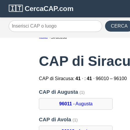
🇮🇹 CercaCAP.com
CERCA
Inserisci CAP o luogo
Italia
Siracusa
CAP di Sirac
CAP di Siracusa:
41
· :
41
· 96010 – 96100
CAP di Augusta
(1)
96011
- Augusta
CAP di Avola
(1)