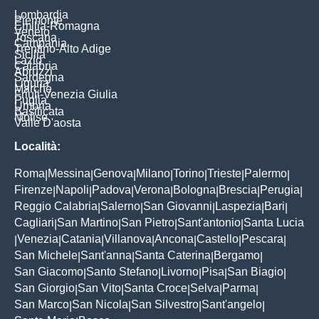
Lombardia
Piemonte
Emilia-Romagna
Veneto
Toscana
Campania
Trentino-Alto Adige
Sicilia
Lazio
Calabria
Abruzzi
Sardegna
Liguria
Marche
Friuli-Venezia Giulia
Puglia
Umbria
Basilicata
Molise
Valle D'aosta
Località:
Roma
Messina
Genova
Milano
Torino
Trieste
Palermo
|
|
|
|
|
|
|
Firenze
Napoli
Padova
Verona
Bologna
Brescia
Perugia
|
|
|
|
|
|
|
Reggio Calabria
Salerno
San Giovanni
Laspezia
Bari
|
|
|
|
|
Cagliari
San Martino
San Pietro
Sant'antonio
Santa Lucia
|
|
|
|
Venezia
Catania
Villanova
Ancona
Castello
Pescara
|
|
|
|
|
|
|
San Michele
Sant'anna
Santa Caterina
Bergamo
|
|
|
|
San Giacomo
Santo Stefano
Livorno
Pisa
San Biagio
|
|
|
|
|
San Giorgio
San Vito
Santa Croce
Selva
Parma
|
|
|
|
|
San Marco
San Nicola
San Silvestro
Sant'angelo
|
|
|
|