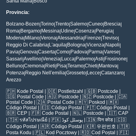
Santa Maria
Bosco
|
Provincia:
Bolzano-Bozen
Torino
Trento
Salerno
Cuneo
Brescia
|
|
|
|
|
|
Roma
Bergamo
Messina
Udine
Cosenza
Perugia
|
|
|
|
|
|
Modena
Milano
Verona
Alessandria
Firenze
Treviso
|
|
|
|
|
|
Reggio Di Calabria
L'aquila
Bologna
Vicenza
Napoli
|
|
|
|
|
Pavia
Genova
Caserta
Como
Padova
Parma
Varese
|
|
|
|
|
|
|
Sassari
Avellino
Venezia
Lucca
Palermo
Asti
Frosinone
|
|
|
|
|
|
|
Belluno
Cremona
Rieti
Pisa
Teramo
Chieti
Mantova
|
|
|
|
|
|
|
Potenza
Reggio Nell'emilia
Grosseto
Lecce
Catanzaro
|
|
|
|
|
Arezzo
🇵🇭
Kode Postal
| 🇩🇪
Postleitzahl
| 🇬🇧
Postcode
|
🇸🇬
Postal Code
| 🇦🇺
Postcode
| 🇳🇿
Postcode
| 🇨🇦
Postal Code
| 🇿🇦
Postal Code
| 🇲🇾
Poskod
| 🇲🇽
Código Postal
| 🇪🇸
Código Postal
| 🇵🇹
Código Postal
|
🇧🇷
CEP
| 🇫🇷
Code Postal
| 🇳🇱
Postcode
| 🇮🇹
CAP
| 🇹🇭
รหัสไปรษณีย์
| 🇵🇰
پوسٹل کوڈ
| 🇮🇳
पिन कोड
| 🇨🇴
Código Postal
| 🇦🇷
Código Postal
| 🇰🇷
우편번호
| 🇹🇷
Posta Kodu
| 🇵🇱
Kod Pocztowy
| 🇷🇴
Cod Poștal
| 🇫🇮