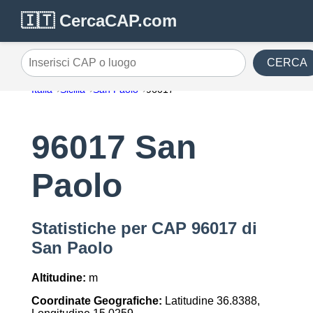
🇮🇹 CercaCAP.com
CERCA
Inserisci CAP o luogo
Italia
Sicilia
San Paolo
96017
96017 San
Paolo
Statistiche per CAP 96017 di
San Paolo
Altitudine:
m
Coordinate Geografiche:
Latitudine 36.8388,