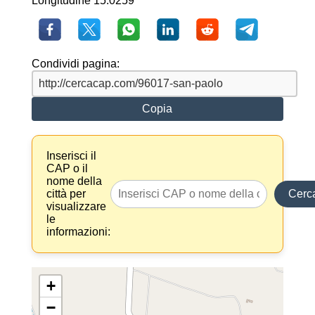
Longitudine 15.0259
Condividi pagina:
Copia
Inserisci il
CAP o il
nome della
città per
Cerc
visualizzare
le
informazioni:
+
−