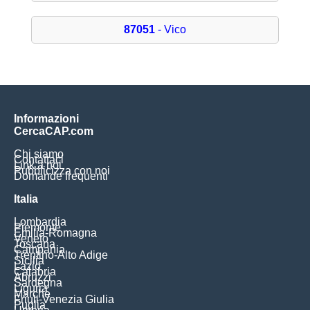
87051
- Vico
Informazioni
CercaCAP.com
Chi siamo
Contattaci
Link a noi
Pubblicizza con noi
Domande frequenti
Italia
Lombardia
Piemonte
Emilia-Romagna
Veneto
Toscana
Campania
Trentino-Alto Adige
Sicilia
Lazio
Calabria
Abruzzi
Sardegna
Liguria
Marche
Friuli-Venezia Giulia
Puglia