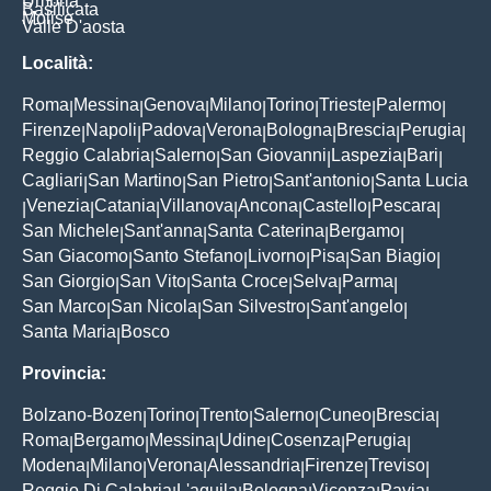
Umbria
Basilicata
Molise
Valle D'aosta
Località:
Roma
Messina
Genova
Milano
Torino
Trieste
Palermo
|
|
|
|
|
|
|
Firenze
Napoli
Padova
Verona
Bologna
Brescia
Perugia
|
|
|
|
|
|
|
Reggio Calabria
Salerno
San Giovanni
Laspezia
Bari
|
|
|
|
|
Cagliari
San Martino
San Pietro
Sant'antonio
Santa Lucia
|
|
|
|
Venezia
Catania
Villanova
Ancona
Castello
Pescara
|
|
|
|
|
|
|
San Michele
Sant'anna
Santa Caterina
Bergamo
|
|
|
|
San Giacomo
Santo Stefano
Livorno
Pisa
San Biagio
|
|
|
|
|
San Giorgio
San Vito
Santa Croce
Selva
Parma
|
|
|
|
|
San Marco
San Nicola
San Silvestro
Sant'angelo
|
|
|
|
Santa Maria
Bosco
|
Provincia:
Bolzano-Bozen
Torino
Trento
Salerno
Cuneo
Brescia
|
|
|
|
|
|
Roma
Bergamo
Messina
Udine
Cosenza
Perugia
|
|
|
|
|
|
Modena
Milano
Verona
Alessandria
Firenze
Treviso
|
|
|
|
|
|
Reggio Di Calabria
L'aquila
Bologna
Vicenza
Pavia