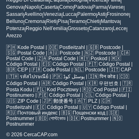
|
|
|
|
|
Genova
Napoli
Caserta
Como
Padova
Parma
Varese
|
|
|
|
|
|
|
Sassari
Avellino
Venezia
Lucca
Palermo
Asti
Frosinone
|
|
|
|
|
|
|
Belluno
Cremona
Rieti
Pisa
Teramo
Chieti
Mantova
|
|
|
|
|
|
|
Potenza
Reggio Nell'emilia
Grosseto
Catanzaro
Lecce
|
|
|
|
|
Arezzo
🇵🇭
Kode Postal
| 🇩🇪
Postleitzahl
| 🇬🇧
Postcode
|
🇸🇬
Postal Code
| 🇦🇺
Postcode
| 🇳🇿
Postcode
| 🇨🇦
Postal Code
| 🇿🇦
Postal Code
| 🇲🇾
Poskod
| 🇲🇽
Código Postal
| 🇪🇸
Código Postal
| 🇵🇹
Código Postal
|
🇧🇷
CEP
| 🇫🇷
Code Postal
| 🇳🇱
Postcode
| 🇮🇹
CAP
| 🇹🇭
รหัสไปรษณีย์
| 🇵🇰
پوسٹل کوڈ
| 🇮🇳
पिन कोड
| 🇨🇴
Código Postal
| 🇦🇷
Código Postal
| 🇰🇷
우편번호
| 🇹🇷
Posta Kodu
| 🇵🇱
Kod Pocztowy
| 🇷🇴
Cod Poștal
| 🇫🇮
Postinumero
| 🇵🇪
Código Postal
| 🇨🇱
Código Postal
|
🇺🇸
ZIP Code
| 🇯🇵
郵便番号
| 🇦🇹
PLZ
| 🇨🇭
Postleitzahl
| 🇪🇨
Código Postal
| 🇺🇾
Código Postal
|
🇷🇺
Почтовый индекс
| 🇧🇬
Пощенски код
| 🇸🇪
Postnummer
| 🇧🇩
পোস্টকোড
| 🇩🇰
Postnummer
| 🇳🇴
Postnummer
© 2026 CercaCAP.com