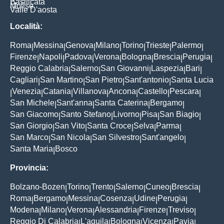
Basilicata
Molise
Valle D'aosta
Località:
Roma
Messina
Genova
Milano
Torino
Trieste
Palermo
|
|
|
|
|
|
|
Firenze
Napoli
Padova
Verona
Bologna
Brescia
Perugia
|
|
|
|
|
|
|
Reggio Calabria
Salerno
San Giovanni
Laspezia
Bari
|
|
|
|
|
Cagliari
San Martino
San Pietro
Sant'antonio
Santa Lucia
|
|
|
|
Venezia
Catania
Villanova
Ancona
Castello
Pescara
|
|
|
|
|
|
|
San Michele
Sant'anna
Santa Caterina
Bergamo
|
|
|
|
San Giacomo
Santo Stefano
Livorno
Pisa
San Biagio
|
|
|
|
|
San Giorgio
San Vito
Santa Croce
Selva
Parma
|
|
|
|
|
San Marco
San Nicola
San Silvestro
Sant'angelo
|
|
|
|
Santa Maria
Bosco
|
Provincia:
Bolzano-Bozen
Torino
Trento
Salerno
Cuneo
Brescia
|
|
|
|
|
|
Roma
Bergamo
Messina
Cosenza
Udine
Perugia
|
|
|
|
|
|
Modena
Milano
Verona
Alessandria
Firenze
Treviso
|
|
|
|
|
|
Reggio Di Calabria
L'aquila
Bologna
Vicenza
Pavia
|
|
|
|
|