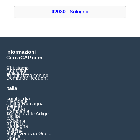
42030
- Sologno
Informazioni
CercaCAP.com
Chi siamo
Contattaci
Link a noi
Pubblicizza con noi
Domande frequenti
Italia
Lombardia
Piemonte
Emilia-Romagna
Veneto
Toscana
Campania
Trentino-Alto Adige
Sicilia
Lazio
Calabria
Abruzzi
Sardegna
Liguria
Marche
Friuli-Venezia Giulia
Puglia
Umbria