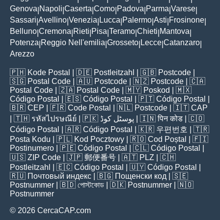
Genova
Napoli
Caserta
Como
Padova
Parma
Varese
|
|
|
|
|
|
|
Sassari
Avellino
Venezia
Lucca
Palermo
Asti
Frosinone
|
|
|
|
|
|
|
Belluno
Cremona
Rieti
Pisa
Teramo
Chieti
Mantova
|
|
|
|
|
|
|
Potenza
Reggio Nell'emilia
Grosseto
Lecce
Catanzaro
|
|
|
|
|
Arezzo
🇵🇭
Kode Postal
| 🇩🇪
Postleitzahl
| 🇬🇧
Postcode
|
🇸🇬
Postal Code
| 🇦🇺
Postcode
| 🇳🇿
Postcode
| 🇨🇦
Postal Code
| 🇿🇦
Postal Code
| 🇲🇾
Poskod
| 🇲🇽
Código Postal
| 🇪🇸
Código Postal
| 🇵🇹
Código Postal
|
🇧🇷
CEP
| 🇫🇷
Code Postal
| 🇳🇱
Postcode
| 🇮🇹
CAP
| 🇹🇭
รหัสไปรษณีย์
| 🇵🇰
پوسٹل کوڈ
| 🇮🇳
पिन कोड
| 🇨🇴
Código Postal
| 🇦🇷
Código Postal
| 🇰🇷
우편번호
| 🇹🇷
Posta Kodu
| 🇵🇱
Kod Pocztowy
| 🇷🇴
Cod Poștal
| 🇫🇮
Postinumero
| 🇵🇪
Código Postal
| 🇨🇱
Código Postal
|
🇺🇸
ZIP Code
| 🇯🇵
郵便番号
| 🇦🇹
PLZ
| 🇨🇭
Postleitzahl
| 🇪🇨
Código Postal
| 🇺🇾
Código Postal
|
🇷🇺
Почтовый индекс
| 🇧🇬
Пощенски код
| 🇸🇪
Postnummer
| 🇧🇩
পোস্টকোড
| 🇩🇰
Postnummer
| 🇳🇴
Postnummer
© 2026 CercaCAP.com