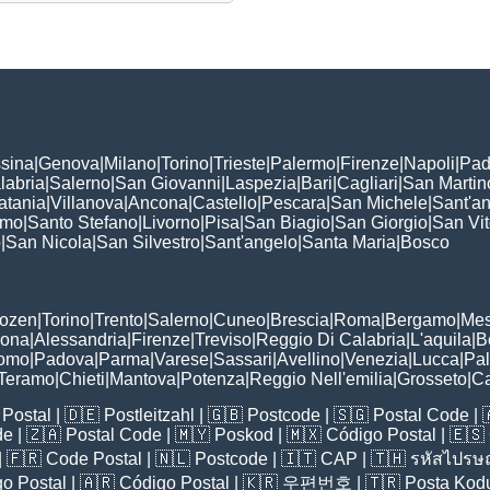
sina
|
Genova
|
Milano
|
Torino
|
Trieste
|
Palermo
|
Firenze
|
Napoli
|
Pad
labria
|
Salerno
|
San Giovanni
|
Laspezia
|
Bari
|
Cagliari
|
San Martin
atania
|
Villanova
|
Ancona
|
Castello
|
Pescara
|
San Michele
|
Sant'a
omo
|
Santo Stefano
|
Livorno
|
Pisa
|
San Biagio
|
San Giorgio
|
San Vi
o
|
San Nicola
|
San Silvestro
|
Sant'angelo
|
Santa Maria
|
Bosco
:
Bozen
|
Torino
|
Trento
|
Salerno
|
Cuneo
|
Brescia
|
Roma
|
Bergamo
|
Mes
rona
|
Alessandria
|
Firenze
|
Treviso
|
Reggio Di Calabria
|
L'aquila
|
B
omo
|
Padova
|
Parma
|
Varese
|
Sassari
|
Avellino
|
Venezia
|
Lucca
|
Pa
Teramo
|
Chieti
|
Mantova
|
Potenza
|
Reggio Nell'emilia
|
Grosseto
|
Ca
Postal
| 🇩🇪
Postleitzahl
| 🇬🇧
Postcode
| 🇸🇬
Postal Code
| 
de
| 🇿🇦
Postal Code
| 🇲🇾
Poskod
| 🇲🇽
Código Postal
| 🇪🇸
| 🇫🇷
Code Postal
| 🇳🇱
Postcode
| 🇮🇹
CAP
| 🇹🇭
รหัสไปรษณ
o Postal
| 🇦🇷
Código Postal
| 🇰🇷
우편번호
| 🇹🇷
Posta Kod