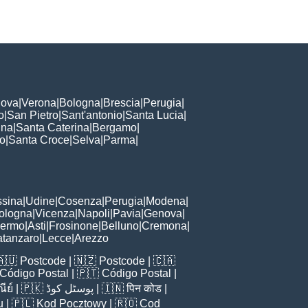
ova
|
Verona
|
Bologna
|
Brescia
|
Perugia
|
o
|
San Pietro
|
Sant'antonio
|
Santa Lucia
|
nna
|
Santa Caterina
|
Bergamo
|
to
|
Santa Croce
|
Selva
|
Parma
|
sina
|
Udine
|
Cosenza
|
Perugia
|
Modena
|
ologna
|
Vicenza
|
Napoli
|
Pavia
|
Genova
|
lermo
|
Asti
|
Frosinone
|
Belluno
|
Cremona
|
tanzaro
|
Lecce
|
Arezzo
🇦🇺
Postcode
| 🇳🇿
Postcode
| 🇨🇦
Código Postal
| 🇵🇹
Código Postal
|
ีย์
| 🇵🇰
پوسٹل کوڈ
| 🇮🇳
पिन कोड
|
u
| 🇵🇱
Kod Pocztowy
| 🇷🇴
Cod