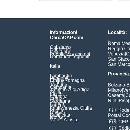
Informazioni
Località:
CercaCAP.com
Roma
|
Mes
Chi siamo
Reggio Ca
Contattaci
Link a noi
Venezia
|
C
Pubblicizza con noi
Domande frequenti
San Giac
San Marc
Italia
Provincia
Lombardia
Piemonte
Emilia-Romagna
Veneto
Toscana
Bolzano-
Campania
Trentino-Alto Adige
Milano
|
Ve
Sicilia
Lazio
Caserta
|
C
Calabria
Abruzzi
Rieti
|
Pisa
|
Sardegna
Liguria
Marche
Friuli-Venezia Giulia
🇵🇭
Kode 
Puglia
Umbria
Basilicata
Postal Co
Molise
Valle D'aosta
🇧🇷
CEP
🇨🇴
Códig