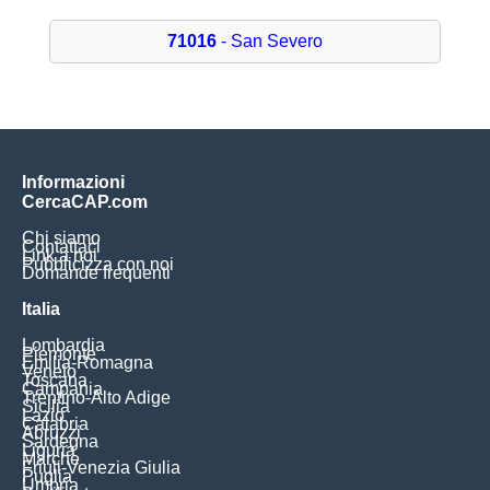
71016
- San Severo
Informazioni
CercaCAP.com
Chi siamo
Contattaci
Link a noi
Pubblicizza con noi
Domande frequenti
Italia
Lombardia
Piemonte
Emilia-Romagna
Veneto
Toscana
Campania
Trentino-Alto Adige
Sicilia
Lazio
Calabria
Abruzzi
Sardegna
Liguria
Marche
Friuli-Venezia Giulia
Puglia
Umbria