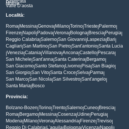
Basilicata
Molise
Valle D'aosta
Località:
Roma
Messina
Genova
Milano
Torino
Trieste
Palermo
|
|
|
|
|
|
|
Firenze
Napoli
Padova
Verona
Bologna
Brescia
Perugia
|
|
|
|
|
|
|
Reggio Calabria
Salerno
San Giovanni
Laspezia
Bari
|
|
|
|
|
Cagliari
San Martino
San Pietro
Sant'antonio
Santa Lucia
|
|
|
|
Venezia
Catania
Villanova
Ancona
Castello
Pescara
|
|
|
|
|
|
|
San Michele
Sant'anna
Santa Caterina
Bergamo
|
|
|
|
San Giacomo
Santo Stefano
Livorno
Pisa
San Biagio
|
|
|
|
|
San Giorgio
San Vito
Santa Croce
Selva
Parma
|
|
|
|
|
San Marco
San Nicola
San Silvestro
Sant'angelo
|
|
|
|
Santa Maria
Bosco
|
Provincia:
Bolzano-Bozen
Torino
Trento
Salerno
Cuneo
Brescia
|
|
|
|
|
|
Roma
Bergamo
Messina
Cosenza
Udine
Perugia
|
|
|
|
|
|
Modena
Milano
Verona
Alessandria
Firenze
Treviso
|
|
|
|
|
|
Reggio Di Calabria
L'aquila
Bologna
Vicenza
Napoli
|
|
|
|
|