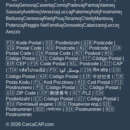
Pavia
Genova
Caserta
Como
Padova
Parma
Varese
|
|
|
|
|
|
|
Sassari
Avellino
Venezia
Lucca
Palermo
Asti
Frosinone
|
|
|
|
|
|
|
Belluno
Cremona
Rieti
Pisa
Teramo
Chieti
Mantova
|
|
|
|
|
|
|
Potenza
Reggio Nell'emilia
Grosseto
Catanzaro
Lecce
|
|
|
|
|
Arezzo
🇵🇭
Kode Postal
| 🇩🇪
Postleitzahl
| 🇬🇧
Postcode
|
🇸🇬
Postal Code
| 🇦🇺
Postcode
| 🇳🇿
Postcode
| 🇨🇦
Postal Code
| 🇿🇦
Postal Code
| 🇲🇾
Poskod
| 🇲🇽
Código Postal
| 🇪🇸
Código Postal
| 🇵🇹
Código Postal
|
🇧🇷
CEP
| 🇫🇷
Code Postal
| 🇳🇱
Postcode
| 🇮🇹
CAP
| 🇹🇭
รหัสไปรษณีย์
| 🇵🇰
پوسٹل کوڈ
| 🇮🇳
पिन कोड
| 🇨🇴
Código Postal
| 🇦🇷
Código Postal
| 🇰🇷
우편번호
| 🇹🇷
Posta Kodu
| 🇵🇱
Kod Pocztowy
| 🇷🇴
Cod Poștal
| 🇫🇮
Postinumero
| 🇵🇪
Código Postal
| 🇨🇱
Código Postal
|
🇺🇸
ZIP Code
| 🇯🇵
郵便番号
| 🇦🇹
PLZ
| 🇨🇭
Postleitzahl
| 🇪🇨
Código Postal
| 🇺🇾
Código Postal
|
🇷🇺
Почтовый индекс
| 🇧🇬
Пощенски код
| 🇸🇪
Postnummer
| 🇧🇩
পোস্টকোড
| 🇩🇰
Postnummer
| 🇳🇴
Postnummer
© 2026 CercaCAP.com