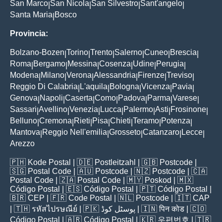
San Marco
San Nicola
San Silvestro
Sant'angelo
|
|
|
|
Santa Maria
Bosco
|
Provincia:
Bolzano-Bozen
Torino
Trento
Salerno
Cuneo
Brescia
|
|
|
|
|
|
Roma
Bergamo
Messina
Cosenza
Udine
Perugia
|
|
|
|
|
|
Modena
Milano
Verona
Alessandria
Firenze
Treviso
|
|
|
|
|
|
Reggio Di Calabria
L'aquila
Bologna
Vicenza
Pavia
|
|
|
|
|
Genova
Napoli
Caserta
Como
Padova
Parma
Varese
|
|
|
|
|
|
|
Sassari
Avellino
Venezia
Lucca
Palermo
Asti
Frosinone
|
|
|
|
|
|
|
Belluno
Cremona
Rieti
Pisa
Chieti
Teramo
Potenza
|
|
|
|
|
|
|
Mantova
Reggio Nell'emilia
Grosseto
Catanzaro
Lecce
|
|
|
|
|
Arezzo
🇵🇭
Kode Postal
| 🇩🇪
Postleitzahl
| 🇬🇧
Postcode
|
🇸🇬
Postal Code
| 🇦🇺
Postcode
| 🇳🇿
Postcode
| 🇨🇦
Postal Code
| 🇿🇦
Postal Code
| 🇲🇾
Poskod
| 🇲🇽
Código Postal
| 🇪🇸
Código Postal
| 🇵🇹
Código Postal
|
🇧🇷
CEP
| 🇫🇷
Code Postal
| 🇳🇱
Postcode
| 🇮🇹
CAP
| 🇹🇭
รหัสไปรษณีย์
| 🇵🇰
پوسٹل کوڈ
| 🇮🇳
पिन कोड
| 🇨🇴
Código Postal
| 🇦🇷
Código Postal
| 🇰🇷
우편번호
| 🇹🇷