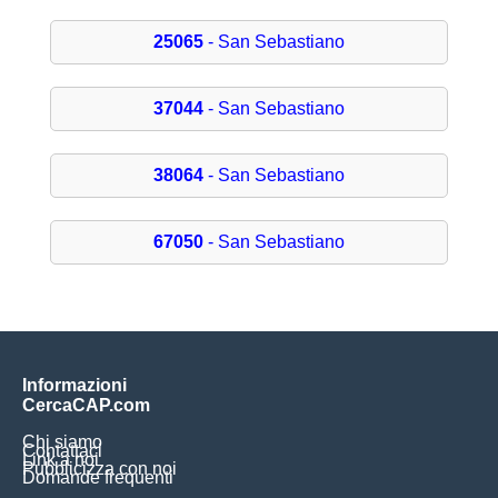
25065
- San Sebastiano
37044
- San Sebastiano
38064
- San Sebastiano
67050
- San Sebastiano
Informazioni
CercaCAP.com
Chi siamo
Contattaci
Link a noi
Pubblicizza con noi
Domande frequenti