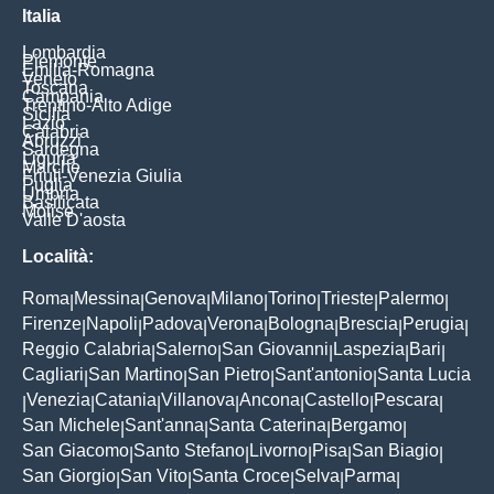
Italia
Lombardia
Piemonte
Emilia-Romagna
Veneto
Toscana
Campania
Trentino-Alto Adige
Sicilia
Lazio
Calabria
Abruzzi
Sardegna
Liguria
Marche
Friuli-Venezia Giulia
Puglia
Umbria
Basilicata
Molise
Valle D'aosta
Località:
Roma
Messina
Genova
Milano
Torino
Trieste
Palermo
|
|
|
|
|
|
|
Firenze
Napoli
Padova
Verona
Bologna
Brescia
Perugia
|
|
|
|
|
|
|
Reggio Calabria
Salerno
San Giovanni
Laspezia
Bari
|
|
|
|
|
Cagliari
San Martino
San Pietro
Sant'antonio
Santa Lucia
|
|
|
|
Venezia
Catania
Villanova
Ancona
Castello
Pescara
|
|
|
|
|
|
|
San Michele
Sant'anna
Santa Caterina
Bergamo
|
|
|
|
San Giacomo
Santo Stefano
Livorno
Pisa
San Biagio
|
|
|
|
|
San Giorgio
San Vito
Santa Croce
Selva
Parma
|
|
|
|
|