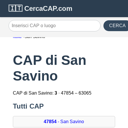
🇮🇹 CercaCAP.com
CERCA
Inserisci CAP o luogo
Italia
San Savino
CAP di San
Savino
CAP di San Savino:
3
· 47854 – 63065
Tutti CAP
47854
- San Savino