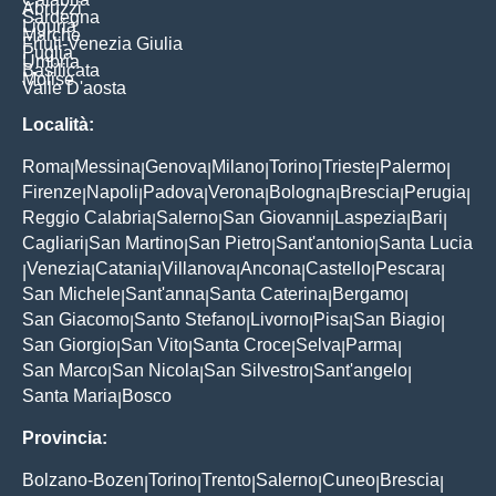
Abruzzi
Sardegna
Liguria
Marche
Friuli-Venezia Giulia
Puglia
Umbria
Basilicata
Molise
Valle D'aosta
Località:
Roma
Messina
Genova
Milano
Torino
Trieste
Palermo
|
|
|
|
|
|
|
Firenze
Napoli
Padova
Verona
Bologna
Brescia
Perugia
|
|
|
|
|
|
|
Reggio Calabria
Salerno
San Giovanni
Laspezia
Bari
|
|
|
|
|
Cagliari
San Martino
San Pietro
Sant'antonio
Santa Lucia
|
|
|
|
Venezia
Catania
Villanova
Ancona
Castello
Pescara
|
|
|
|
|
|
|
San Michele
Sant'anna
Santa Caterina
Bergamo
|
|
|
|
San Giacomo
Santo Stefano
Livorno
Pisa
San Biagio
|
|
|
|
|
San Giorgio
San Vito
Santa Croce
Selva
Parma
|
|
|
|
|
San Marco
San Nicola
San Silvestro
Sant'angelo
|
|
|
|
Santa Maria
Bosco
|
Provincia:
Bolzano-Bozen
Torino
Trento
Salerno
Cuneo
Brescia
|
|
|
|
|
|