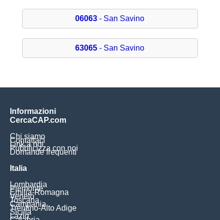
06063
- San Savino
63065
- San Savino
Informazioni
CercaCAP.com
Chi siamo
Contattaci
Link a noi
Pubblicizza con noi
Domande frequenti
Italia
Lombardia
Piemonte
Emilia-Romagna
Veneto
Toscana
Campania
Trentino-Alto Adige
Sicilia
Lazio
Calabria