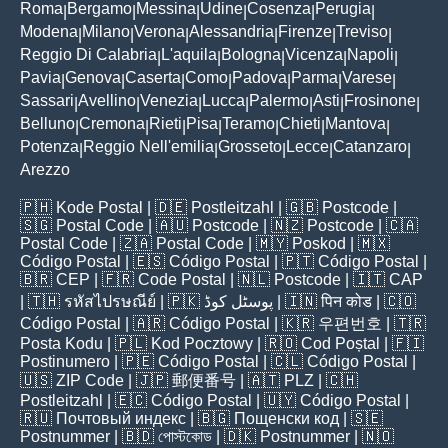
Roma
Bergamo
Messina
Udine
Cosenza
Perugia
|
|
|
|
|
|
Modena
Milano
Verona
Alessandria
Firenze
Treviso
|
|
|
|
|
|
Reggio Di Calabria
L'aquila
Bologna
Vicenza
Napoli
|
|
|
|
|
Pavia
Genova
Caserta
Como
Padova
Parma
Varese
|
|
|
|
|
|
|
Sassari
Avellino
Venezia
Lucca
Palermo
Asti
Frosinone
|
|
|
|
|
|
|
Belluno
Cremona
Rieti
Pisa
Teramo
Chieti
Mantova
|
|
|
|
|
|
|
Potenza
Reggio Nell'emilia
Grosseto
Lecce
Catanzaro
|
|
|
|
|
Arezzo
🇵🇭
Kode Postal
| 🇩🇪
Postleitzahl
| 🇬🇧
Postcode
|
🇸🇬
Postal Code
| 🇦🇺
Postcode
| 🇳🇿
Postcode
| 🇨🇦
Postal Code
| 🇿🇦
Postal Code
| 🇲🇾
Poskod
| 🇲🇽
Código Postal
| 🇪🇸
Código Postal
| 🇵🇹
Código Postal
|
🇧🇷
CEP
| 🇫🇷
Code Postal
| 🇳🇱
Postcode
| 🇮🇹
CAP
| 🇹🇭
รหัสไปรษณีย์
| 🇵🇰
پوسٹل کوڈ
| 🇮🇳
पिन कोड
| 🇨🇴
Código Postal
| 🇦🇷
Código Postal
| 🇰🇷
우편번호
| 🇹🇷
Posta Kodu
| 🇵🇱
Kod Pocztowy
| 🇷🇴
Cod Poștal
| 🇫🇮
Postinumero
| 🇵🇪
Código Postal
| 🇨🇱
Código Postal
|
🇺🇸
ZIP Code
| 🇯🇵
郵便番号
| 🇦🇹
PLZ
| 🇨🇭
Postleitzahl
| 🇪🇨
Código Postal
| 🇺🇾
Código Postal
|
🇷🇺
Почтовый индекс
| 🇧🇬
Пощенски код
| 🇸🇪
Postnummer
| 🇧🇩
পোস্টকোড
| 🇩🇰
Postnummer
| 🇳🇴