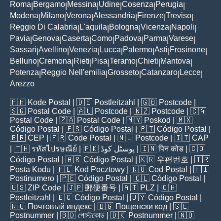
Roma
Bergamo
Messina
Udine
Cosenza
Perugia
|
|
|
|
|
|
Modena
Milano
Verona
Alessandria
Firenze
Treviso
|
|
|
|
|
|
Reggio Di Calabria
L'aquila
Bologna
Vicenza
Napoli
|
|
|
|
|
Pavia
Genova
Caserta
Como
Padova
Parma
Varese
|
|
|
|
|
|
|
Sassari
Avellino
Venezia
Lucca
Palermo
Asti
Frosinone
|
|
|
|
|
|
|
Belluno
Cremona
Rieti
Pisa
Teramo
Chieti
Mantova
|
|
|
|
|
|
|
Potenza
Reggio Nell'emilia
Grosseto
Catanzaro
Lecce
|
|
|
|
|
Arezzo
🇵🇭
Kode Postal
| 🇩🇪
Postleitzahl
| 🇬🇧
Postcode
|
🇸🇬
Postal Code
| 🇦🇺
Postcode
| 🇳🇿
Postcode
| 🇨🇦
Postal Code
| 🇿🇦
Postal Code
| 🇲🇾
Poskod
| 🇲🇽
Código Postal
| 🇪🇸
Código Postal
| 🇵🇹
Código Postal
|
🇧🇷
CEP
| 🇫🇷
Code Postal
| 🇳🇱
Postcode
| 🇮🇹
CAP
| 🇹🇭
รหัสไปรษณีย์
| 🇵🇰
پوسٹل کوڈ
| 🇮🇳
पिन कोड
| 🇨🇴
Código Postal
| 🇦🇷
Código Postal
| 🇰🇷
우편번호
| 🇹🇷
Posta Kodu
| 🇵🇱
Kod Pocztowy
| 🇷🇴
Cod Poștal
| 🇫🇮
Postinumero
| 🇵🇪
Código Postal
| 🇨🇱
Código Postal
|
🇺🇸
ZIP Code
| 🇯🇵
郵便番号
| 🇦🇹
PLZ
| 🇨🇭
Postleitzahl
| 🇪🇨
Código Postal
| 🇺🇾
Código Postal
|
🇷🇺
Почтовый индекс
| 🇧🇬
Пощенски код
| 🇸🇪
Postnummer
| 🇧🇩
পোস্টকোড
| 🇩🇰
Postnummer
| 🇳🇴