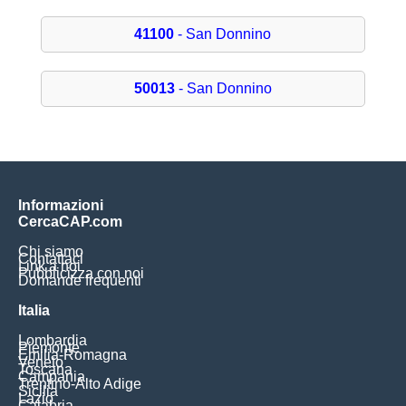
41100
- San Donnino
50013
- San Donnino
Informazioni
CercaCAP.com
Chi siamo
Contattaci
Link a noi
Pubblicizza con noi
Domande frequenti
Italia
Lombardia
Piemonte
Emilia-Romagna
Veneto
Toscana
Campania
Trentino-Alto Adige
Sicilia
Lazio
Calabria