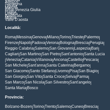
Abruzzi
Sardegna
Liguria
Marche
Friuli-Venezia Giulia
Puglia
Umbria
Basilicata
Molise
Valle D'aosta
Località:
Roma
Messina
Genova
Milano
Torino
Trieste
Palermo
|
|
|
|
|
|
|
Firenze
Napoli
Padova
Verona
Bologna
Brescia
Perugia
|
|
|
|
|
|
|
Reggio Calabria
Salerno
San Giovanni
Laspezia
Bari
|
|
|
|
|
Cagliari
San Martino
San Pietro
Sant'antonio
Santa Lucia
|
|
|
|
Venezia
Catania
Villanova
Ancona
Castello
Pescara
|
|
|
|
|
|
|
San Michele
Sant'anna
Santa Caterina
Bergamo
|
|
|
|
San Giacomo
Santo Stefano
Livorno
Pisa
San Biagio
|
|
|
|
|
San Giorgio
San Vito
Santa Croce
Selva
Parma
|
|
|
|
|
San Marco
San Nicola
San Silvestro
Sant'angelo
|
|
|
|
Santa Maria
Bosco
|
Provincia:
Bolzano-Bozen
Torino
Trento
Salerno
Cuneo
Brescia
|
|
|
|
|
|