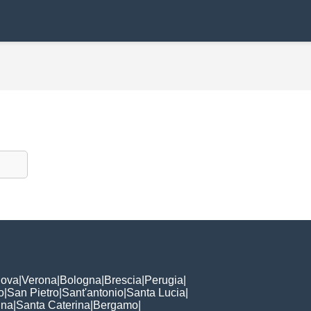
ova
|
Verona
|
Bologna
|
Brescia
|
Perugia
|
o
|
San Pietro
|
Sant'antonio
|
Santa Lucia
|
nna
|
Santa Caterina
|
Bergamo
|