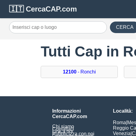
🇮🇹 CercaCAP.com
CERCA
Tutti Cap in 
12100
- Ronchi
Informazioni
Località:
CercaCAP.com
Roma
|
Mes
Chi siamo
Reggio Ca
Contattaci
Link a noi
Venezia
|
C
Pubblicizza con noi