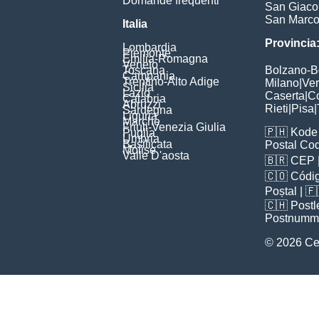
Domande frequenti
San Giac
San Marc
Italia
Provincia
Lombardia
Piemonte
Emilia-Romagna
Veneto
Toscana
Bolzano-
Campania
Trentino-Alto Adige
Milano
|
Ve
Sicilia
Lazio
Caserta
|
C
Calabria
Abruzzi
Rieti
|
Pisa
|
Sardegna
Liguria
Marche
Friuli-Venezia Giulia
🇵🇭
Kode 
Puglia
Umbria
Basilicata
Postal Co
Molise
Valle D'aosta
🇧🇷
CEP
🇨🇴
Códig
Poștal
| 
🇨🇭
Postl
Postnumm
© 2026 C