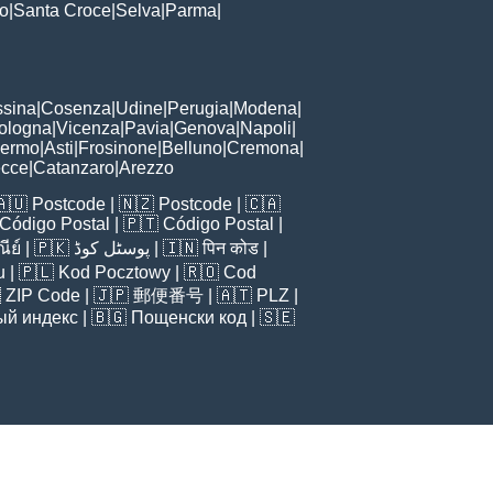
to
|
Santa Croce
|
Selva
|
Parma
|
sina
|
Cosenza
|
Udine
|
Perugia
|
Modena
|
ologna
|
Vicenza
|
Pavia
|
Genova
|
Napoli
|
lermo
|
Asti
|
Frosinone
|
Belluno
|
Cremona
|
ecce
|
Catanzaro
|
Arezzo
🇦🇺
Postcode
| 🇳🇿
Postcode
| 🇨🇦
Código Postal
| 🇵🇹
Código Postal
|
ีย์
| 🇵🇰
پوسٹل کوڈ
| 🇮🇳
पिन कोड
|
u
| 🇵🇱
Kod Pocztowy
| 🇷🇴
Cod

ZIP Code
| 🇯🇵
郵便番号
| 🇦🇹
PLZ
|
ый индекс
| 🇧🇬
Пощенски код
| 🇸🇪