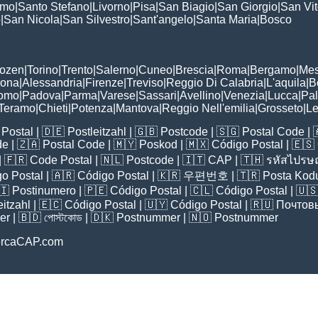
omo
|
Santo Stefano
|
Livorno
|
Pisa
|
San Biagio
|
San Giorgio
|
San Vi
o
|
San Nicola
|
San Silvestro
|
Sant'angelo
|
Santa Maria
|
Bosco
:
Bozen
|
Torino
|
Trento
|
Salerno
|
Cuneo
|
Brescia
|
Roma
|
Bergamo
|
Mes
rona
|
Alessandria
|
Firenze
|
Treviso
|
Reggio Di Calabria
|
L'aquila
|
B
omo
|
Padova
|
Parma
|
Varese
|
Sassari
|
Avellino
|
Venezia
|
Lucca
|
Pa
Teramo
|
Chieti
|
Potenza
|
Mantova
|
Reggio Nell'emilia
|
Grosseto
|
L
Postal
| 🇩🇪
Postleitzahl
| 🇬🇧
Postcode
| 🇸🇬
Postal Code
| 
de
| 🇿🇦
Postal Code
| 🇲🇾
Poskod
| 🇲🇽
Código Postal
| 🇪🇸
| 🇫🇷
Code Postal
| 🇳🇱
Postcode
| 🇮🇹
CAP
| 🇹🇭
รหัสไปรษณ
o Postal
| 🇦🇷
Código Postal
| 🇰🇷
우편번호
| 🇹🇷
Posta Kod
🇮
Postinumero
| 🇵🇪
Código Postal
| 🇨🇱
Código Postal
| 🇺
eitzahl
| 🇪🇨
Código Postal
| 🇺🇾
Código Postal
| 🇷🇺
Почтов
er
| 🇧🇩
পোস্টকোড
| 🇩🇰
Postnummer
| 🇳🇴
Postnummer
ercaCAP.com