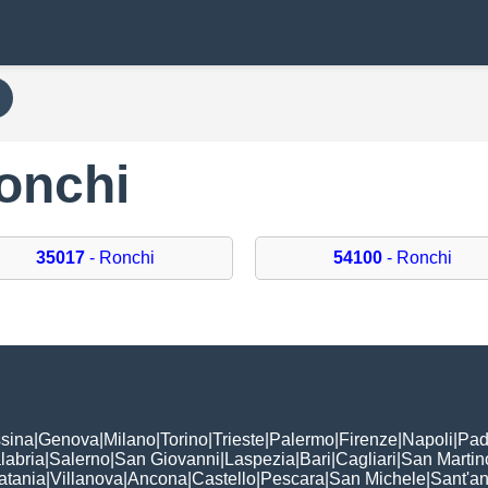
Ronchi
35017
- Ronchi
54100
- Ronchi
sina
|
Genova
|
Milano
|
Torino
|
Trieste
|
Palermo
|
Firenze
|
Napoli
|
Pad
labria
|
Salerno
|
San Giovanni
|
Laspezia
|
Bari
|
Cagliari
|
San Martin
atania
|
Villanova
|
Ancona
|
Castello
|
Pescara
|
San Michele
|
Sant'a