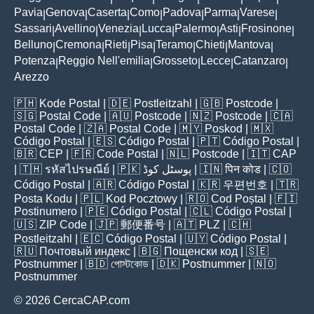
Pavia
Genova
Caserta
Como
Padova
Parma
Varese
|
|
|
|
|
|
|
Sassari
Avellino
Venezia
Lucca
Palermo
Asti
Frosinone
|
|
|
|
|
|
|
Belluno
Cremona
Rieti
Pisa
Teramo
Chieti
Mantova
|
|
|
|
|
|
|
Potenza
Reggio Nell'emilia
Grosseto
Lecce
Catanzaro
|
|
|
|
|
Arezzo
🇵🇭
Kode Postal
| 🇩🇪
Postleitzahl
| 🇬🇧
Postcode
|
🇸🇬
Postal Code
| 🇦🇺
Postcode
| 🇳🇿
Postcode
| 🇨🇦
Postal Code
| 🇿🇦
Postal Code
| 🇲🇾
Poskod
| 🇲🇽
Código Postal
| 🇪🇸
Código Postal
| 🇵🇹
Código Postal
|
🇧🇷
CEP
| 🇫🇷
Code Postal
| 🇳🇱
Postcode
| 🇮🇹
CAP
| 🇹🇭
รหัสไปรษณีย์
| 🇵🇰
پوسٹل کوڈ
| 🇮🇳
पिन कोड
| 🇨🇴
Código Postal
| 🇦🇷
Código Postal
| 🇰🇷
우편번호
| 🇹🇷
Posta Kodu
| 🇵🇱
Kod Pocztowy
| 🇷🇴
Cod Poștal
| 🇫🇮
Postinumero
| 🇵🇪
Código Postal
| 🇨🇱
Código Postal
|
🇺🇸
ZIP Code
| 🇯🇵
郵便番号
| 🇦🇹
PLZ
| 🇨🇭
Postleitzahl
| 🇪🇨
Código Postal
| 🇺🇾
Código Postal
|
🇷🇺
Почтовый индекс
| 🇧🇬
Пощенски код
| 🇸🇪
Postnummer
| 🇧🇩
পোস্টকোড
| 🇩🇰
Postnummer
| 🇳🇴
Postnummer
© 2026 CercaCAP.com