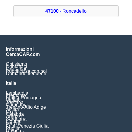
47100
- Roncadello
Informazioni
CercaCAP.com
Chi siamo
Contattaci
Link a noi
Pubblicizza con noi
Domande frequenti
Italia
Lombardia
Piemonte
Emilia-Romagna
Veneto
Toscana
Campania
Trentino-Alto Adige
Sicilia
Lazio
Calabria
Abruzzi
Sardegna
Liguria
Marche
Friuli-Venezia Giulia
Puglia
Umbria