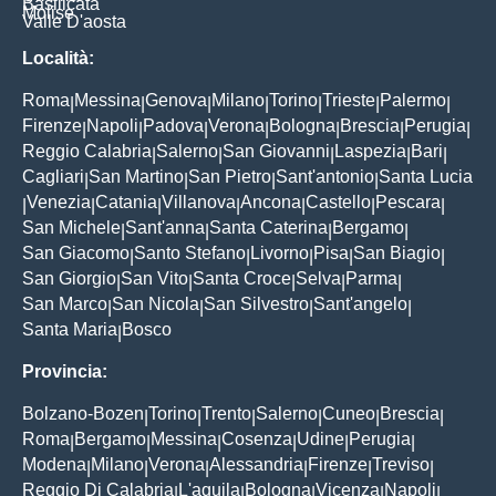
Basilicata
Molise
Valle D'aosta
Località:
Roma
Messina
Genova
Milano
Torino
Trieste
Palermo
|
|
|
|
|
|
|
Firenze
Napoli
Padova
Verona
Bologna
Brescia
Perugia
|
|
|
|
|
|
|
Reggio Calabria
Salerno
San Giovanni
Laspezia
Bari
|
|
|
|
|
Cagliari
San Martino
San Pietro
Sant'antonio
Santa Lucia
|
|
|
|
Venezia
Catania
Villanova
Ancona
Castello
Pescara
|
|
|
|
|
|
|
San Michele
Sant'anna
Santa Caterina
Bergamo
|
|
|
|
San Giacomo
Santo Stefano
Livorno
Pisa
San Biagio
|
|
|
|
|
San Giorgio
San Vito
Santa Croce
Selva
Parma
|
|
|
|
|
San Marco
San Nicola
San Silvestro
Sant'angelo
|
|
|
|
Santa Maria
Bosco
|
Provincia:
Bolzano-Bozen
Torino
Trento
Salerno
Cuneo
Brescia
|
|
|
|
|
|
Roma
Bergamo
Messina
Cosenza
Udine
Perugia
|
|
|
|
|
|
Modena
Milano
Verona
Alessandria
Firenze
Treviso
|
|
|
|
|
|
Reggio Di Calabria
L'aquila
Bologna
Vicenza
Napoli
|
|
|
|
|