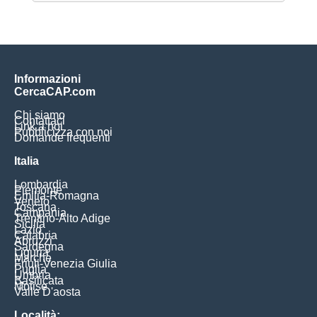
Informazioni
CercaCAP.com
Chi siamo
Contattaci
Link a noi
Pubblicizza con noi
Domande frequenti
Italia
Lombardia
Piemonte
Emilia-Romagna
Veneto
Toscana
Campania
Trentino-Alto Adige
Sicilia
Lazio
Calabria
Abruzzi
Sardegna
Liguria
Marche
Friuli-Venezia Giulia
Puglia
Umbria
Basilicata
Molise
Valle D'aosta
Località: