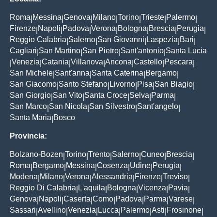
Roma
Messina
Genova
Milano
Torino
Trieste
Palermo
|
|
|
|
|
|
|
Firenze
Napoli
Padova
Verona
Bologna
Brescia
Perugia
|
|
|
|
|
|
|
Reggio Calabria
Salerno
San Giovanni
Laspezia
Bari
|
|
|
|
|
Cagliari
San Martino
San Pietro
Sant'antonio
Santa Lucia
|
|
|
|
Venezia
Catania
Villanova
Ancona
Castello
Pescara
|
|
|
|
|
|
|
San Michele
Sant'anna
Santa Caterina
Bergamo
|
|
|
|
San Giacomo
Santo Stefano
Livorno
Pisa
San Biagio
|
|
|
|
|
San Giorgio
San Vito
Santa Croce
Selva
Parma
|
|
|
|
|
San Marco
San Nicola
San Silvestro
Sant'angelo
|
|
|
|
Santa Maria
Bosco
|
Provincia:
Bolzano-Bozen
Torino
Trento
Salerno
Cuneo
Brescia
|
|
|
|
|
|
Roma
Bergamo
Messina
Cosenza
Udine
Perugia
|
|
|
|
|
|
Modena
Milano
Verona
Alessandria
Firenze
Treviso
|
|
|
|
|
|
Reggio Di Calabria
L'aquila
Bologna
Vicenza
Pavia
|
|
|
|
|
Genova
Napoli
Caserta
Como
Padova
Parma
Varese
|
|
|
|
|
|
|
Sassari
Avellino
Venezia
Lucca
Palermo
Asti
Frosinone
|
|
|
|
|
|
|