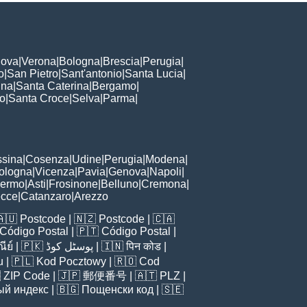
ova
|
Verona
|
Bologna
|
Brescia
|
Perugia
|
o
|
San Pietro
|
Sant'antonio
|
Santa Lucia
|
nna
|
Santa Caterina
|
Bergamo
|
to
|
Santa Croce
|
Selva
|
Parma
|
sina
|
Cosenza
|
Udine
|
Perugia
|
Modena
|
ologna
|
Vicenza
|
Pavia
|
Genova
|
Napoli
|
lermo
|
Asti
|
Frosinone
|
Belluno
|
Cremona
|
ecce
|
Catanzaro
|
Arezzo
🇦🇺
Postcode
| 🇳🇿
Postcode
| 🇨🇦
Código Postal
| 🇵🇹
Código Postal
|
ีย์
| 🇵🇰
پوسٹل کوڈ
| 🇮🇳
पिन कोड
|
u
| 🇵🇱
Kod Pocztowy
| 🇷🇴
Cod

ZIP Code
| 🇯🇵
郵便番号
| 🇦🇹
PLZ
|
ый индекс
| 🇧🇬
Пощенски код
| 🇸🇪