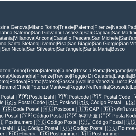
sina
|
Genova
|
Milano
|
Torino
|
Trieste
|
Palermo
|
Firenze
|
Napoli
|
Pad
labria
|
Salerno
|
San Giovanni
|
Laspezia
|
Bari
|
Cagliari
|
San Martin
atania
|
Villanova
|
Ancona
|
Castello
|
Pescara
|
San Michele
|
Sant'a
omo
|
Santo Stefano
|
Livorno
|
Pisa
|
San Biagio
|
San Giorgio
|
San Vi
o
|
San Nicola
|
San Silvestro
|
Sant'angelo
|
Santa Maria
|
Bosco
:
Bozen
|
Torino
|
Trento
|
Salerno
|
Cuneo
|
Brescia
|
Roma
|
Bergamo
|
Mes
rona
|
Alessandria
|
Firenze
|
Treviso
|
Reggio Di Calabria
|
L'aquila
|
B
omo
|
Padova
|
Parma
|
Varese
|
Sassari
|
Avellino
|
Venezia
|
Lucca
|
Pa
Teramo
|
Chieti
|
Potenza
|
Mantova
|
Reggio Nell'emilia
|
Grosseto
|
L
Postal
| 🇩🇪
Postleitzahl
| 🇬🇧
Postcode
| 🇸🇬
Postal Code
| 
de
| 🇿🇦
Postal Code
| 🇲🇾
Poskod
| 🇲🇽
Código Postal
| 🇪🇸
| 🇫🇷
Code Postal
| 🇳🇱
Postcode
| 🇮🇹
CAP
| 🇹🇭
รหัสไปรษณ
o Postal
| 🇦🇷
Código Postal
| 🇰🇷
우편번호
| 🇹🇷
Posta Kod
🇮
Postinumero
| 🇵🇪
Código Postal
| 🇨🇱
Código Postal
| 🇺
eitzahl
| 🇪🇨
Código Postal
| 🇺🇾
Código Postal
| 🇷🇺
Почтов
er
| 🇧🇩
পোস্টকোড
| 🇩🇰
Postnummer
| 🇳🇴
Postnummer