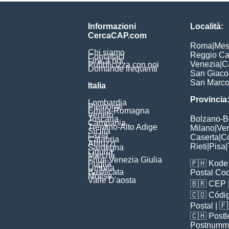
Informazioni
Località:
CercaCAP.com
Roma
|
Mes
Chi siamo
Reggio Ca
Contattaci
Link a noi
Venezia
|
C
Pubblicizza con noi
Domande frequenti
San Giac
San Marc
Italia
Provincia
Lombardia
Piemonte
Emilia-Romagna
Veneto
Toscana
Bolzano-
Campania
Trentino-Alto Adige
Milano
|
Ve
Sicilia
Lazio
Caserta
|
C
Calabria
Abruzzi
Rieti
|
Pisa
|
Sardegna
Liguria
Marche
Friuli-Venezia Giulia
🇵🇭
Kode 
Puglia
Umbria
Basilicata
Postal Co
Molise
Valle D'aosta
🇧🇷
CEP
🇨🇴
Códig
Poștal
| 
🇨🇭
Postl
Postnumm