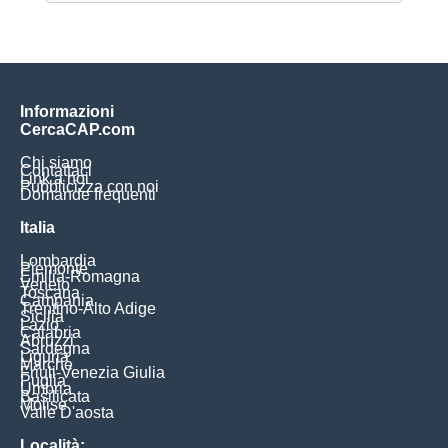
Informazioni
CercaCAP.com
Chi siamo
Contattaci
Link a noi
Pubblicizza con noi
Domande frequenti
Italia
Lombardia
Piemonte
Emilia-Romagna
Veneto
Toscana
Campania
Trentino-Alto Adige
Sicilia
Lazio
Calabria
Abruzzi
Sardegna
Liguria
Marche
Friuli-Venezia Giulia
Puglia
Umbria
Basilicata
Molise
Valle D'aosta
Località: