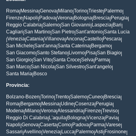
Roma
Messina
Genova
Milano
Torino
Trieste
Palermo
|
|
|
|
|
|
|
Firenze
Napoli
Padova
Verona
Bologna
Brescia
Perugia
|
|
|
|
|
|
|
Reggio Calabria
Salerno
San Giovanni
Laspezia
Bari
|
|
|
|
|
Cagliari
San Martino
San Pietro
Sant'antonio
Santa Lucia
|
|
|
|
Venezia
Catania
Villanova
Ancona
Castello
Pescara
|
|
|
|
|
|
|
San Michele
Sant'anna
Santa Caterina
Bergamo
|
|
|
|
San Giacomo
Santo Stefano
Livorno
Pisa
San Biagio
|
|
|
|
|
San Giorgio
San Vito
Santa Croce
Selva
Parma
|
|
|
|
|
San Marco
San Nicola
San Silvestro
Sant'angelo
|
|
|
|
Santa Maria
Bosco
|
Provincia:
Bolzano-Bozen
Torino
Trento
Salerno
Cuneo
Brescia
|
|
|
|
|
|
Roma
Bergamo
Messina
Udine
Cosenza
Perugia
|
|
|
|
|
|
Modena
Milano
Verona
Alessandria
Firenze
Treviso
|
|
|
|
|
|
Reggio Di Calabria
L'aquila
Bologna
Vicenza
Pavia
|
|
|
|
|
Napoli
Genova
Caserta
Como
Padova
Parma
Varese
|
|
|
|
|
|
|
Sassari
Avellino
Venezia
Lucca
Palermo
Asti
Frosinone
|
|
|
|
|
|
|