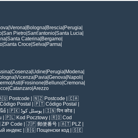
ova
|
Verona
|
Bologna
|
Brescia
|
Perugia
|
o
|
San Pietro
|
Sant'antonio
|
Santa Lucia
|
nna
|
Santa Caterina
|
Bergamo
|
to
|
Santa Croce
|
Selva
|
Parma
|
sina
|
Cosenza
|
Udine
|
Perugia
|
Modena
|
ologna
|
Vicenza
|
Pavia
|
Genova
|
Napoli
|
lermo
|
Asti
|
Frosinone
|
Belluno
|
Cremona
|
ecce
|
Catanzaro
|
Arezzo
🇦🇺
Postcode
| 🇳🇿
Postcode
| 🇨🇦
Código Postal
| 🇵🇹
Código Postal
|
ีย์
| 🇵🇰
پوسٹل کوڈ
| 🇮🇳
पिन कोड
|
u
| 🇵🇱
Kod Pocztowy
| 🇷🇴
Cod

ZIP Code
| 🇯🇵
郵便番号
| 🇦🇹
PLZ
|
ый индекс
| 🇧🇬
Пощенски код
| 🇸🇪