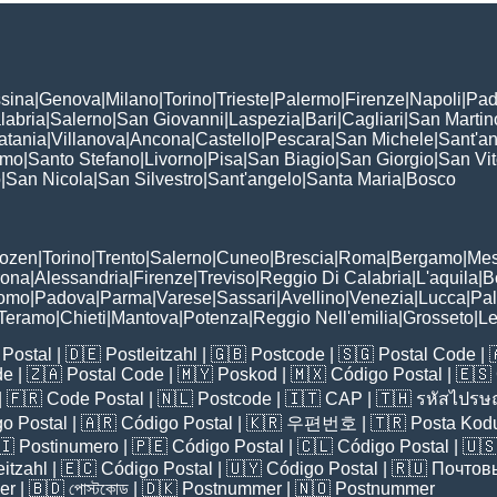
sina
|
Genova
|
Milano
|
Torino
|
Trieste
|
Palermo
|
Firenze
|
Napoli
|
Pad
labria
|
Salerno
|
San Giovanni
|
Laspezia
|
Bari
|
Cagliari
|
San Martin
atania
|
Villanova
|
Ancona
|
Castello
|
Pescara
|
San Michele
|
Sant'a
omo
|
Santo Stefano
|
Livorno
|
Pisa
|
San Biagio
|
San Giorgio
|
San Vi
o
|
San Nicola
|
San Silvestro
|
Sant'angelo
|
Santa Maria
|
Bosco
:
Bozen
|
Torino
|
Trento
|
Salerno
|
Cuneo
|
Brescia
|
Roma
|
Bergamo
|
Mes
rona
|
Alessandria
|
Firenze
|
Treviso
|
Reggio Di Calabria
|
L'aquila
|
B
omo
|
Padova
|
Parma
|
Varese
|
Sassari
|
Avellino
|
Venezia
|
Lucca
|
Pa
Teramo
|
Chieti
|
Mantova
|
Potenza
|
Reggio Nell'emilia
|
Grosseto
|
L
Postal
| 🇩🇪
Postleitzahl
| 🇬🇧
Postcode
| 🇸🇬
Postal Code
| 
de
| 🇿🇦
Postal Code
| 🇲🇾
Poskod
| 🇲🇽
Código Postal
| 🇪🇸
| 🇫🇷
Code Postal
| 🇳🇱
Postcode
| 🇮🇹
CAP
| 🇹🇭
รหัสไปรษณ
o Postal
| 🇦🇷
Código Postal
| 🇰🇷
우편번호
| 🇹🇷
Posta Kod
🇮
Postinumero
| 🇵🇪
Código Postal
| 🇨🇱
Código Postal
| 🇺
eitzahl
| 🇪🇨
Código Postal
| 🇺🇾
Código Postal
| 🇷🇺
Почтов
er
| 🇧🇩
পোস্টকোড
| 🇩🇰
Postnummer
| 🇳🇴
Postnummer