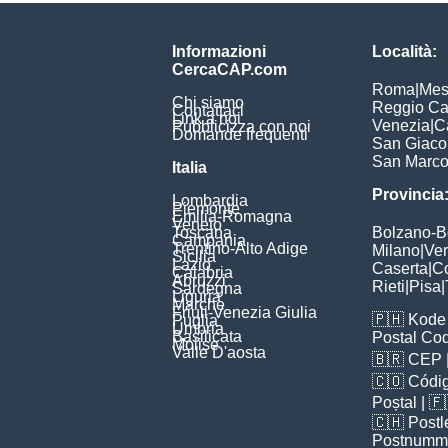
Informazioni
Località:
CercaCAP.com
Roma
|
Mes
Chi siamo
Reggio Ca
Contattaci
Link a noi
Venezia
|
C
Pubblicizza con noi
Domande frequenti
San Giac
San Marc
Italia
Provincia
Lombardia
Piemonte
Emilia-Romagna
Veneto
Toscana
Bolzano-
Campania
Trentino-Alto Adige
Milano
|
Ve
Sicilia
Lazio
Caserta
|
C
Calabria
Abruzzi
Rieti
|
Pisa
|
Sardegna
Liguria
Marche
Friuli-Venezia Giulia
🇵🇭
Kode 
Puglia
Umbria
Basilicata
Postal Co
Molise
Valle D'aosta
🇧🇷
CEP
🇨🇴
Códig
Poștal
| 
🇨🇭
Postl
Postnumm