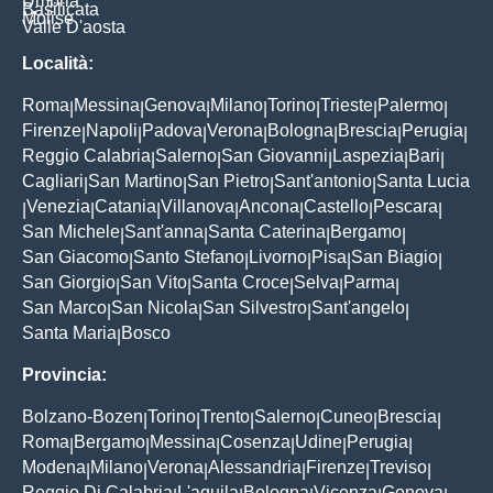
Umbria
Basilicata
Molise
Valle D'aosta
Località:
Roma
Messina
Genova
Milano
Torino
Trieste
Palermo
|
|
|
|
|
|
|
Firenze
Napoli
Padova
Verona
Bologna
Brescia
Perugia
|
|
|
|
|
|
|
Reggio Calabria
Salerno
San Giovanni
Laspezia
Bari
|
|
|
|
|
Cagliari
San Martino
San Pietro
Sant'antonio
Santa Lucia
|
|
|
|
Venezia
Catania
Villanova
Ancona
Castello
Pescara
|
|
|
|
|
|
|
San Michele
Sant'anna
Santa Caterina
Bergamo
|
|
|
|
San Giacomo
Santo Stefano
Livorno
Pisa
San Biagio
|
|
|
|
|
San Giorgio
San Vito
Santa Croce
Selva
Parma
|
|
|
|
|
San Marco
San Nicola
San Silvestro
Sant'angelo
|
|
|
|
Santa Maria
Bosco
|
Provincia:
Bolzano-Bozen
Torino
Trento
Salerno
Cuneo
Brescia
|
|
|
|
|
|
Roma
Bergamo
Messina
Cosenza
Udine
Perugia
|
|
|
|
|
|
Modena
Milano
Verona
Alessandria
Firenze
Treviso
|
|
|
|
|
|
Reggio Di Calabria
L'aquila
Bologna
Vicenza
Genova