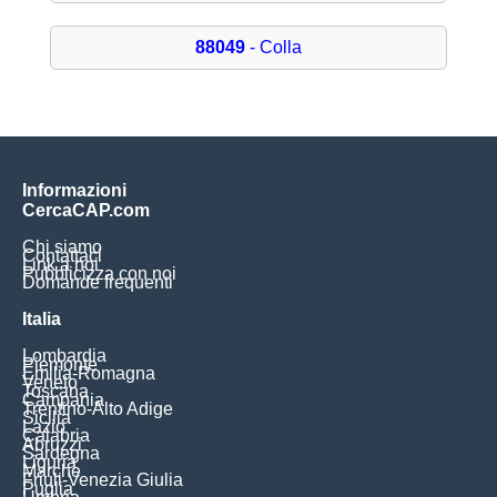
88049
- Colla
Informazioni
CercaCAP.com
Chi siamo
Contattaci
Link a noi
Pubblicizza con noi
Domande frequenti
Italia
Lombardia
Piemonte
Emilia-Romagna
Veneto
Toscana
Campania
Trentino-Alto Adige
Sicilia
Lazio
Calabria
Abruzzi
Sardegna
Liguria
Marche
Friuli-Venezia Giulia
Puglia