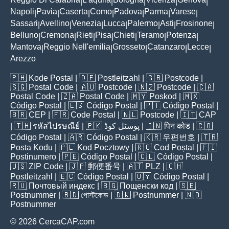
|
|
|
|
|
Napoli
Pavia
Caserta
Como
Padova
Parma
Varese
|
|
|
|
|
|
|
Sassari
Avellino
Venezia
Lucca
Palermo
Asti
Frosinone
|
|
|
|
|
|
|
Belluno
Cremona
Rieti
Pisa
Chieti
Teramo
Potenza
|
|
|
|
|
|
|
Mantova
Reggio Nell'emilia
Grosseto
Catanzaro
Lecce
|
|
|
|
|
Arezzo
🇵🇭
Kode Postal
| 🇩🇪
Postleitzahl
| 🇬🇧
Postcode
|
🇸🇬
Postal Code
| 🇦🇺
Postcode
| 🇳🇿
Postcode
| 🇨🇦
Postal Code
| 🇿🇦
Postal Code
| 🇲🇾
Poskod
| 🇲🇽
Código Postal
| 🇪🇸
Código Postal
| 🇵🇹
Código Postal
|
🇧🇷
CEP
| 🇫🇷
Code Postal
| 🇳🇱
Postcode
| 🇮🇹
CAP
| 🇹🇭
รหัสไปรษณีย์
| 🇵🇰
پوسٹل کوڈ
| 🇮🇳
पिन कोड
| 🇨🇴
Código Postal
| 🇦🇷
Código Postal
| 🇰🇷
우편번호
| 🇹🇷
Posta Kodu
| 🇵🇱
Kod Pocztowy
| 🇷🇴
Cod Poștal
| 🇫🇮
Postinumero
| 🇵🇪
Código Postal
| 🇨🇱
Código Postal
|
🇺🇸
ZIP Code
| 🇯🇵
郵便番号
| 🇦🇹
PLZ
| 🇨🇭
Postleitzahl
| 🇪🇨
Código Postal
| 🇺🇾
Código Postal
|
🇷🇺
Почтовый индекс
| 🇧🇬
Пощенски код
| 🇸🇪
Postnummer
| 🇧🇩
পোস্টকোড
| 🇩🇰
Postnummer
| 🇳🇴
Postnummer
© 2026 CercaCAP.com