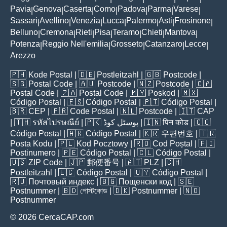
Pavia
Genova
Caserta
Como
Padova
Parma
Varese
|
|
|
|
|
|
|
Sassari
Avellino
Venezia
Lucca
Palermo
Asti
Frosinone
|
|
|
|
|
|
|
Belluno
Cremona
Rieti
Pisa
Teramo
Chieti
Mantova
|
|
|
|
|
|
|
Potenza
Reggio Nell'emilia
Grosseto
Catanzaro
Lecce
|
|
|
|
|
Arezzo
🇵🇭
Kode Postal
| 🇩🇪
Postleitzahl
| 🇬🇧
Postcode
|
🇸🇬
Postal Code
| 🇦🇺
Postcode
| 🇳🇿
Postcode
| 🇨🇦
Postal Code
| 🇿🇦
Postal Code
| 🇲🇾
Poskod
| 🇲🇽
Código Postal
| 🇪🇸
Código Postal
| 🇵🇹
Código Postal
|
🇧🇷
CEP
| 🇫🇷
Code Postal
| 🇳🇱
Postcode
| 🇮🇹
CAP
| 🇹🇭
รหัสไปรษณีย์
| 🇵🇰
پوسٹل کوڈ
| 🇮🇳
पिन कोड
| 🇨🇴
Código Postal
| 🇦🇷
Código Postal
| 🇰🇷
우편번호
| 🇹🇷
Posta Kodu
| 🇵🇱
Kod Pocztowy
| 🇷🇴
Cod Poștal
| 🇫🇮
Postinumero
| 🇵🇪
Código Postal
| 🇨🇱
Código Postal
|
🇺🇸
ZIP Code
| 🇯🇵
郵便番号
| 🇦🇹
PLZ
| 🇨🇭
Postleitzahl
| 🇪🇨
Código Postal
| 🇺🇾
Código Postal
|
🇷🇺
Почтовый индекс
| 🇧🇬
Пощенски код
| 🇸🇪
Postnummer
| 🇧🇩
পোস্টকোড
| 🇩🇰
Postnummer
| 🇳🇴
Postnummer
© 2026 CercaCAP.com