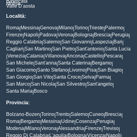
Basilicata
Molise
Valle D'aosta
Località:
Roma
Messina
Genova
Milano
Torino
Trieste
Palermo
|
|
|
|
|
|
|
Firenze
Napoli
Padova
Verona
Bologna
Brescia
Perugia
|
|
|
|
|
|
|
Reggio Calabria
Salerno
San Giovanni
Laspezia
Bari
|
|
|
|
|
Cagliari
San Martino
San Pietro
Sant'antonio
Santa Lucia
|
|
|
|
Venezia
Catania
Villanova
Ancona
Castello
Pescara
|
|
|
|
|
|
|
San Michele
Sant'anna
Santa Caterina
Bergamo
|
|
|
|
San Giacomo
Santo Stefano
Livorno
Pisa
San Biagio
|
|
|
|
|
San Giorgio
San Vito
Santa Croce
Selva
Parma
|
|
|
|
|
San Marco
San Nicola
San Silvestro
Sant'angelo
|
|
|
|
Santa Maria
Bosco
|
Provincia:
Bolzano-Bozen
Torino
Trento
Salerno
Cuneo
Brescia
|
|
|
|
|
|
Roma
Bergamo
Messina
Udine
Cosenza
Perugia
|
|
|
|
|
|
Modena
Milano
Verona
Alessandria
Firenze
Treviso
|
|
|
|
|
|
Reggio Di Calabria
L'aquila
Bologna
Vicenza
Napoli
|
|
|
|
|