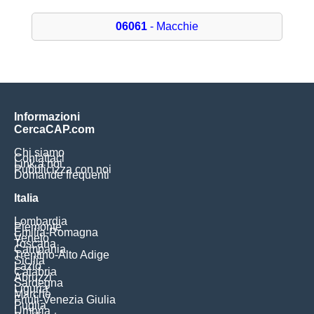
06061
- Macchie
Informazioni
CercaCAP.com
Chi siamo
Contattaci
Link a noi
Pubblicizza con noi
Domande frequenti
Italia
Lombardia
Piemonte
Emilia-Romagna
Veneto
Toscana
Campania
Trentino-Alto Adige
Sicilia
Lazio
Calabria
Abruzzi
Sardegna
Liguria
Marche
Friuli-Venezia Giulia
Puglia
Umbria