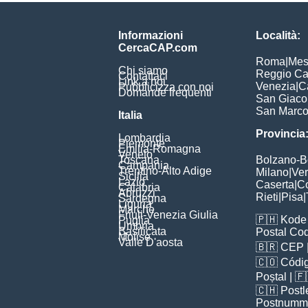
Informazioni
Località:
CercaCAP.com
Roma
|
Mes
Chi siamo
Reggio Ca
Contattaci
Link a noi
Venezia
|
C
Pubblicizza con noi
Domande frequenti
San Giac
San Marc
Italia
Provincia
Lombardia
Piemonte
Emilia-Romagna
Veneto
Toscana
Bolzano-
Campania
Trentino-Alto Adige
Milano
|
Ve
Sicilia
Lazio
Caserta
|
C
Calabria
Abruzzi
Rieti
|
Pisa
|
Sardegna
Liguria
Marche
Friuli-Venezia Giulia
🇵🇭
Kode 
Puglia
Umbria
Basilicata
Postal Co
Molise
Valle D'aosta
🇧🇷
CEP
🇨🇴
Códig
Poștal
| 
🇨🇭
Postl
Postnumm