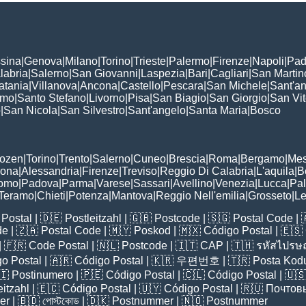
sina
|
Genova
|
Milano
|
Torino
|
Trieste
|
Palermo
|
Firenze
|
Napoli
|
Pad
labria
|
Salerno
|
San Giovanni
|
Laspezia
|
Bari
|
Cagliari
|
San Martin
atania
|
Villanova
|
Ancona
|
Castello
|
Pescara
|
San Michele
|
Sant'a
omo
|
Santo Stefano
|
Livorno
|
Pisa
|
San Biagio
|
San Giorgio
|
San Vi
o
|
San Nicola
|
San Silvestro
|
Sant'angelo
|
Santa Maria
|
Bosco
:
Bozen
|
Torino
|
Trento
|
Salerno
|
Cuneo
|
Brescia
|
Roma
|
Bergamo
|
Mes
rona
|
Alessandria
|
Firenze
|
Treviso
|
Reggio Di Calabria
|
L'aquila
|
B
omo
|
Padova
|
Parma
|
Varese
|
Sassari
|
Avellino
|
Venezia
|
Lucca
|
Pa
Teramo
|
Chieti
|
Potenza
|
Mantova
|
Reggio Nell'emilia
|
Grosseto
|
L
Postal
| 🇩🇪
Postleitzahl
| 🇬🇧
Postcode
| 🇸🇬
Postal Code
| 
de
| 🇿🇦
Postal Code
| 🇲🇾
Poskod
| 🇲🇽
Código Postal
| 🇪🇸
| 🇫🇷
Code Postal
| 🇳🇱
Postcode
| 🇮🇹
CAP
| 🇹🇭
รหัสไปรษณ
o Postal
| 🇦🇷
Código Postal
| 🇰🇷
우편번호
| 🇹🇷
Posta Kod
🇮
Postinumero
| 🇵🇪
Código Postal
| 🇨🇱
Código Postal
| 🇺
eitzahl
| 🇪🇨
Código Postal
| 🇺🇾
Código Postal
| 🇷🇺
Почтов
er
| 🇧🇩
পোস্টকোড
| 🇩🇰
Postnummer
| 🇳🇴
Postnummer