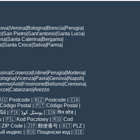
ova
|
Verona
|
Bologna
|
Brescia
|
Perugia
|
o
|
San Pietro
|
Sant'antonio
|
Santa Lucia
|
nna
|
Santa Caterina
|
Bergamo
|
to
|
Santa Croce
|
Selva
|
Parma
|
sina
|
Cosenza
|
Udine
|
Perugia
|
Modena
|
ologna
|
Vicenza
|
Pavia
|
Genova
|
Napoli
|
lermo
|
Asti
|
Frosinone
|
Belluno
|
Cremona
|
ecce
|
Catanzaro
|
Arezzo
🇦🇺
Postcode
| 🇳🇿
Postcode
| 🇨🇦
Código Postal
| 🇵🇹
Código Postal
|
ีย์
| 🇵🇰
پوسٹل کوڈ
| 🇮🇳
पिन कोड
|
u
| 🇵🇱
Kod Pocztowy
| 🇷🇴
Cod

ZIP Code
| 🇯🇵
郵便番号
| 🇦🇹
PLZ
|
ый индекс
| 🇧🇬
Пощенски код
| 🇸🇪