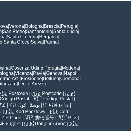
ova
|
Verona
|
Bologna
|
Brescia
|
Perugia
|
o
|
San Pietro
|
Sant'antonio
|
Santa Lucia
|
nna
|
Santa Caterina
|
Bergamo
|
to
|
Santa Croce
|
Selva
|
Parma
|
sina
|
Cosenza
|
Udine
|
Perugia
|
Modena
|
ologna
|
Vicenza
|
Pavia
|
Genova
|
Napoli
|
lermo
|
Asti
|
Frosinone
|
Belluno
|
Cremona
|
tanzaro
|
Lecce
|
Arezzo
🇦🇺
Postcode
| 🇳🇿
Postcode
| 🇨🇦
Código Postal
| 🇵🇹
Código Postal
|
ีย์
| 🇵🇰
پوسٹل کوڈ
| 🇮🇳
पिन कोड
|
u
| 🇵🇱
Kod Pocztowy
| 🇷🇴
Cod

ZIP Code
| 🇯🇵
郵便番号
| 🇦🇹
PLZ
|
ый индекс
| 🇧🇬
Пощенски код
| 🇸🇪