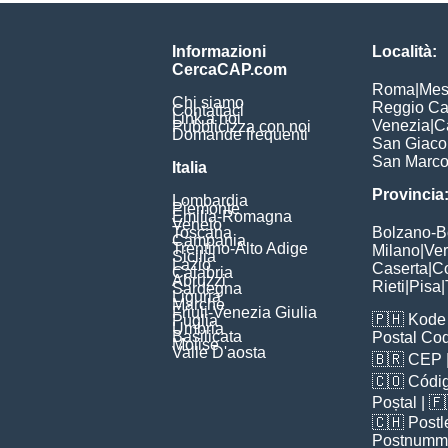
Informazioni
Località:
CercaCAP.com
Roma
|
Mes
Chi siamo
Reggio Ca
Contattaci
Link a noi
Venezia
|
C
Pubblicizza con noi
Domande frequenti
San Giac
San Marc
Italia
Provincia
Lombardia
Piemonte
Emilia-Romagna
Veneto
Toscana
Bolzano-
Campania
Trentino-Alto Adige
Milano
|
Ve
Sicilia
Lazio
Caserta
|
C
Calabria
Abruzzi
Rieti
|
Pisa
|
Sardegna
Liguria
Marche
Friuli-Venezia Giulia
🇵🇭
Kode 
Puglia
Umbria
Basilicata
Postal Co
Molise
Valle D'aosta
🇧🇷
CEP
🇨🇴
Códig
Poștal
| 
🇨🇭
Postl
Postnumm