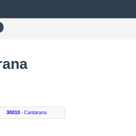
rana
30010
- Cantarana