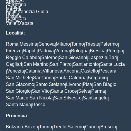
Abruzzi
Sardegna
Liguria
Marche
Friuli-Venezia Giulia
Puglia
Umbria
Basilicata
Molise
Valle D'aosta
Località:
Roma
Messina
Genova
Milano
Torino
Trieste
Palermo
|
|
|
|
|
|
|
Firenze
Napoli
Padova
Verona
Bologna
Brescia
Perugia
|
|
|
|
|
|
|
Reggio Calabria
Salerno
San Giovanni
Laspezia
Bari
|
|
|
|
|
Cagliari
San Martino
San Pietro
Sant'antonio
Santa Lucia
|
|
|
|
Venezia
Catania
Villanova
Ancona
Castello
Pescara
|
|
|
|
|
|
|
San Michele
Sant'anna
Santa Caterina
Bergamo
|
|
|
|
San Giacomo
Santo Stefano
Livorno
Pisa
San Biagio
|
|
|
|
|
San Giorgio
San Vito
Santa Croce
Selva
Parma
|
|
|
|
|
San Marco
San Nicola
San Silvestro
Sant'angelo
|
|
|
|
Santa Maria
Bosco
|
Provincia:
Bolzano-Bozen
Torino
Trento
Salerno
Cuneo
Brescia
|
|
|
|
|
|