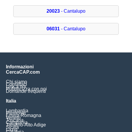
20023
- Cantalupo
06031
- Cantalupo
Informazioni
CercaCAP.com
Chi siamo
Contattaci
Link a noi
Pubblicizza con noi
Domande frequenti
Italia
Lombardia
Piemonte
Emilia-Romagna
Veneto
Toscana
Campania
Trentino-Alto Adige
Sicilia
Lazio
Calabria