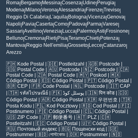
Roma
Bergamo
Messina
Cosenza
Udine
Perugia
|
|
|
|
|
|
Modena
Milano
Verona
Alessandria
Firenze
Treviso
|
|
|
|
|
|
Reggio Di Calabria
L'aquila
Bologna
Vicenza
Genova
|
|
|
|
|
Napoli
Pavia
Caserta
Como
Padova
Parma
Varese
|
|
|
|
|
|
|
Sassari
Avellino
Venezia
Lucca
Palermo
Asti
Frosinone
|
|
|
|
|
|
|
Belluno
Cremona
Rieti
Pisa
Teramo
Chieti
Potenza
|
|
|
|
|
|
|
Mantova
Reggio Nell'emilia
Grosseto
Lecce
Catanzaro
|
|
|
|
|
Arezzo
🇵🇭
Kode Postal
| 🇩🇪
Postleitzahl
| 🇬🇧
Postcode
|
🇸🇬
Postal Code
| 🇦🇺
Postcode
| 🇳🇿
Postcode
| 🇨🇦
Postal Code
| 🇿🇦
Postal Code
| 🇲🇾
Poskod
| 🇲🇽
Código Postal
| 🇪🇸
Código Postal
| 🇵🇹
Código Postal
|
🇧🇷
CEP
| 🇫🇷
Code Postal
| 🇳🇱
Postcode
| 🇮🇹
CAP
| 🇹🇭
รหัสไปรษณีย์
| 🇵🇰
پوسٹل کوڈ
| 🇮🇳
पिन कोड
| 🇨🇴
Código Postal
| 🇦🇷
Código Postal
| 🇰🇷
우편번호
| 🇹🇷
Posta Kodu
| 🇵🇱
Kod Pocztowy
| 🇷🇴
Cod Poștal
| 🇫🇮
Postinumero
| 🇵🇪
Código Postal
| 🇨🇱
Código Postal
|
🇺🇸
ZIP Code
| 🇯🇵
郵便番号
| 🇦🇹
PLZ
| 🇨🇭
Postleitzahl
| 🇪🇨
Código Postal
| 🇺🇾
Código Postal
|
🇷🇺
Почтовый индекс
| 🇧🇬
Пощенски код
| 🇸🇪
Postnummer
| 🇧🇩
পোস্টকোড
| 🇩🇰
Postnummer
| 🇳🇴