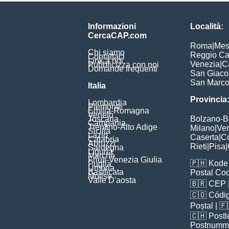
Informazioni
Località:
CercaCAP.com
Roma
|
Mes
Chi siamo
Reggio Ca
Contattaci
Link a noi
Venezia
|
C
Pubblicizza con noi
Domande frequenti
San Giac
San Marc
Italia
Provincia
Lombardia
Piemonte
Emilia-Romagna
Veneto
Toscana
Bolzano-
Campania
Trentino-Alto Adige
Milano
|
Ve
Sicilia
Lazio
Caserta
|
C
Calabria
Abruzzi
Rieti
|
Pisa
|
Sardegna
Liguria
Marche
Friuli-Venezia Giulia
🇵🇭
Kode 
Puglia
Umbria
Basilicata
Postal Co
Molise
Valle D'aosta
🇧🇷
CEP
🇨🇴
Códig
Poștal
| 
🇨🇭
Postl
Postnumm