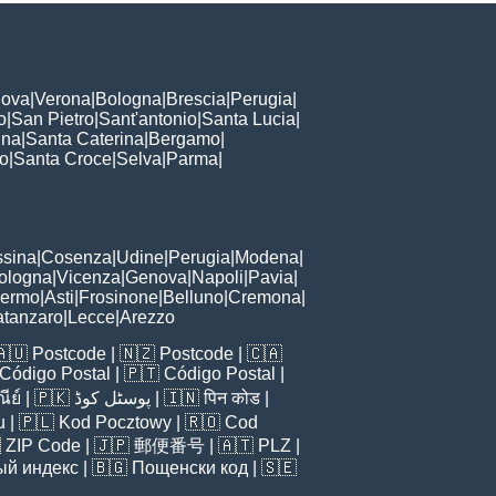
ova
|
Verona
|
Bologna
|
Brescia
|
Perugia
|
o
|
San Pietro
|
Sant'antonio
|
Santa Lucia
|
nna
|
Santa Caterina
|
Bergamo
|
to
|
Santa Croce
|
Selva
|
Parma
|
sina
|
Cosenza
|
Udine
|
Perugia
|
Modena
|
ologna
|
Vicenza
|
Genova
|
Napoli
|
Pavia
|
lermo
|
Asti
|
Frosinone
|
Belluno
|
Cremona
|
tanzaro
|
Lecce
|
Arezzo
🇦🇺
Postcode
| 🇳🇿
Postcode
| 🇨🇦
Código Postal
| 🇵🇹
Código Postal
|
ีย์
| 🇵🇰
پوسٹل کوڈ
| 🇮🇳
पिन कोड
|
u
| 🇵🇱
Kod Pocztowy
| 🇷🇴
Cod

ZIP Code
| 🇯🇵
郵便番号
| 🇦🇹
PLZ
|
ый индекс
| 🇧🇬
Пощенски код
| 🇸🇪