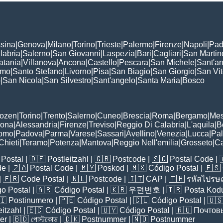
sina
|
Genova
|
Milano
|
Torino
|
Trieste
|
Palermo
|
Firenze
|
Napoli
|
Pad
labria
|
Salerno
|
San Giovanni
|
Laspezia
|
Bari
|
Cagliari
|
San Martin
atania
|
Villanova
|
Ancona
|
Castello
|
Pescara
|
San Michele
|
Sant'a
omo
|
Santo Stefano
|
Livorno
|
Pisa
|
San Biagio
|
San Giorgio
|
San Vi
o
|
San Nicola
|
San Silvestro
|
Sant'angelo
|
Santa Maria
|
Bosco
:
Bozen
|
Torino
|
Trento
|
Salerno
|
Cuneo
|
Brescia
|
Roma
|
Bergamo
|
Mes
rona
|
Alessandria
|
Firenze
|
Treviso
|
Reggio Di Calabria
|
L'aquila
|
B
omo
|
Padova
|
Parma
|
Varese
|
Sassari
|
Avellino
|
Venezia
|
Lucca
|
Pa
Chieti
|
Teramo
|
Potenza
|
Mantova
|
Reggio Nell'emilia
|
Grosseto
|
Ca
Postal
| 🇩🇪
Postleitzahl
| 🇬🇧
Postcode
| 🇸🇬
Postal Code
| 
de
| 🇿🇦
Postal Code
| 🇲🇾
Poskod
| 🇲🇽
Código Postal
| 🇪🇸
| 🇫🇷
Code Postal
| 🇳🇱
Postcode
| 🇮🇹
CAP
| 🇹🇭
รหัสไปรษณ
o Postal
| 🇦🇷
Código Postal
| 🇰🇷
우편번호
| 🇹🇷
Posta Kod
🇮
Postinumero
| 🇵🇪
Código Postal
| 🇨🇱
Código Postal
| 🇺
eitzahl
| 🇪🇨
Código Postal
| 🇺🇾
Código Postal
| 🇷🇺
Почтов
er
| 🇧🇩
পোস্টকোড
| 🇩🇰
Postnummer
| 🇳🇴
Postnummer