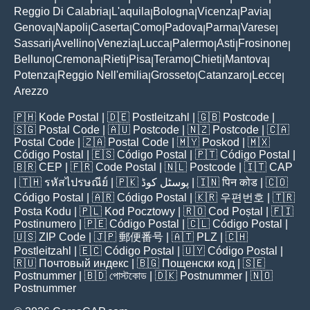
Reggio Di Calabria
L'aquila
Bologna
Vicenza
Pavia
|
|
|
|
|
Genova
Napoli
Caserta
Como
Padova
Parma
Varese
|
|
|
|
|
|
|
Sassari
Avellino
Venezia
Lucca
Palermo
Asti
Frosinone
|
|
|
|
|
|
|
Belluno
Cremona
Rieti
Pisa
Teramo
Chieti
Mantova
|
|
|
|
|
|
|
Potenza
Reggio Nell'emilia
Grosseto
Catanzaro
Lecce
|
|
|
|
|
Arezzo
🇵🇭
Kode Postal
| 🇩🇪
Postleitzahl
| 🇬🇧
Postcode
|
🇸🇬
Postal Code
| 🇦🇺
Postcode
| 🇳🇿
Postcode
| 🇨🇦
Postal Code
| 🇿🇦
Postal Code
| 🇲🇾
Poskod
| 🇲🇽
Código Postal
| 🇪🇸
Código Postal
| 🇵🇹
Código Postal
|
🇧🇷
CEP
| 🇫🇷
Code Postal
| 🇳🇱
Postcode
| 🇮🇹
CAP
| 🇹🇭
รหัสไปรษณีย์
| 🇵🇰
پوسٹل کوڈ
| 🇮🇳
पिन कोड
| 🇨🇴
Código Postal
| 🇦🇷
Código Postal
| 🇰🇷
우편번호
| 🇹🇷
Posta Kodu
| 🇵🇱
Kod Pocztowy
| 🇷🇴
Cod Poștal
| 🇫🇮
Postinumero
| 🇵🇪
Código Postal
| 🇨🇱
Código Postal
|
🇺🇸
ZIP Code
| 🇯🇵
郵便番号
| 🇦🇹
PLZ
| 🇨🇭
Postleitzahl
| 🇪🇨
Código Postal
| 🇺🇾
Código Postal
|
🇷🇺
Почтовый индекс
| 🇧🇬
Пощенски код
| 🇸🇪
Postnummer
| 🇧🇩
পোস্টকোড
| 🇩🇰
Postnummer
| 🇳🇴
Postnummer