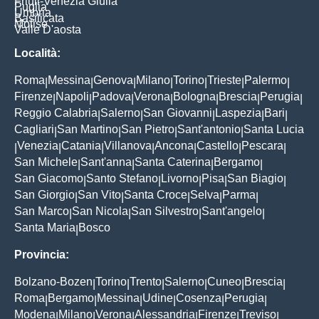
Friuli-Venezia Giulia
Puglia
Umbria
Basilicata
Molise
Valle D'aosta
Località:
Roma
Messina
Genova
Milano
Torino
Trieste
Palermo
|
|
|
|
|
|
|
Firenze
Napoli
Padova
Verona
Bologna
Brescia
Perugia
|
|
|
|
|
|
|
Reggio Calabria
Salerno
San Giovanni
Laspezia
Bari
|
|
|
|
|
Cagliari
San Martino
San Pietro
Sant'antonio
Santa Lucia
|
|
|
|
Venezia
Catania
Villanova
Ancona
Castello
Pescara
|
|
|
|
|
|
|
San Michele
Sant'anna
Santa Caterina
Bergamo
|
|
|
|
San Giacomo
Santo Stefano
Livorno
Pisa
San Biagio
|
|
|
|
|
San Giorgio
San Vito
Santa Croce
Selva
Parma
|
|
|
|
|
San Marco
San Nicola
San Silvestro
Sant'angelo
|
|
|
|
Santa Maria
Bosco
|
Provincia:
Bolzano-Bozen
Torino
Trento
Salerno
Cuneo
Brescia
|
|
|
|
|
|
Roma
Bergamo
Messina
Udine
Cosenza
Perugia
|
|
|
|
|
|
Modena
Milano
Verona
Alessandria
Firenze
Treviso
|
|
|
|
|
|