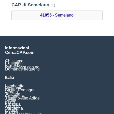
CAP di Semelano
(1)
41055
- Semelano
Informazioni
CercaCAP.com
Chi siamo
Contattaci
Link a noi
Pubblicizza con noi
Domande frequenti
Italia
Lombardia
Piemonte
Emilia-Romagna
Veneto
Toscana
Campania
Trentino-Alto Adige
Sicilia
Lazio
Calabria
Abruzzi
Sardegna
Liguria
Marche