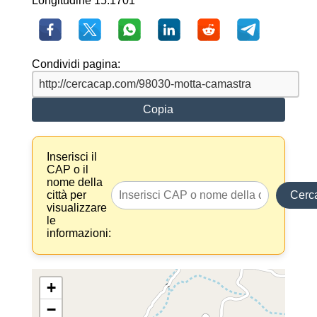
Longitudine 15.1701
Condividi pagina:
Copia
Inserisci il
CAP o il
nome della
città per
Cerc
visualizzare
le
informazioni:
+
−