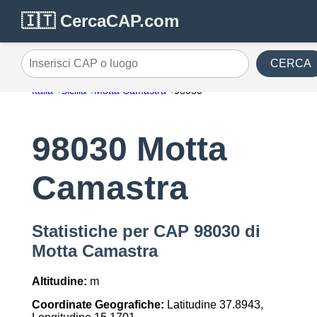
🇮🇹 CercaCAP.com
CERCA
Inserisci CAP o luogo
Italia
Sicilia
Motta Camastra
98030
98030 Motta
Camastra
Statistiche per CAP 98030 di
Motta Camastra
Altitudine:
m
Coordinate Geografiche:
Latitudine 37.8943,