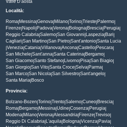
Valle D'aosta
Località:
Roma
Messina
Genova
Milano
Torino
Trieste
Palermo
|
|
|
|
|
|
|
Firenze
Napoli
Padova
Verona
Bologna
Brescia
Perugia
|
|
|
|
|
|
|
Reggio Calabria
Salerno
San Giovanni
Laspezia
Bari
|
|
|
|
|
Cagliari
San Martino
San Pietro
Sant'antonio
Santa Lucia
|
|
|
|
Venezia
Catania
Villanova
Ancona
Castello
Pescara
|
|
|
|
|
|
|
San Michele
Sant'anna
Santa Caterina
Bergamo
|
|
|
|
San Giacomo
Santo Stefano
Livorno
Pisa
San Biagio
|
|
|
|
|
San Giorgio
San Vito
Santa Croce
Selva
Parma
|
|
|
|
|
San Marco
San Nicola
San Silvestro
Sant'angelo
|
|
|
|
Santa Maria
Bosco
|
Provincia:
Bolzano-Bozen
Torino
Trento
Salerno
Cuneo
Brescia
|
|
|
|
|
|
Roma
Bergamo
Messina
Udine
Cosenza
Perugia
|
|
|
|
|
|
Modena
Milano
Verona
Alessandria
Firenze
Treviso
|
|
|
|
|
|
Reggio Di Calabria
L'aquila
Bologna
Vicenza
Pavia
|
|
|
|
|