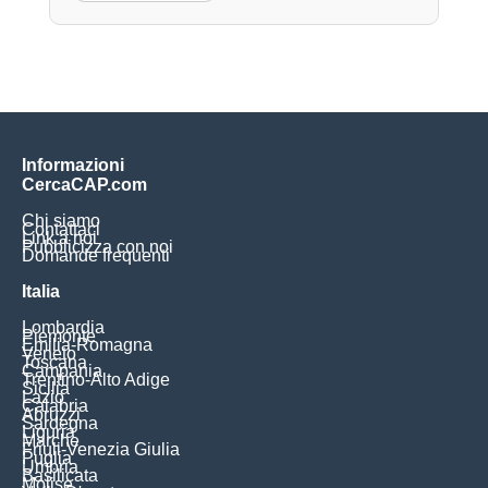
Informazioni
CercaCAP.com
Chi siamo
Contattaci
Link a noi
Pubblicizza con noi
Domande frequenti
Italia
Lombardia
Piemonte
Emilia-Romagna
Veneto
Toscana
Campania
Trentino-Alto Adige
Sicilia
Lazio
Calabria
Abruzzi
Sardegna
Liguria
Marche
Friuli-Venezia Giulia
Puglia
Umbria
Basilicata
Molise