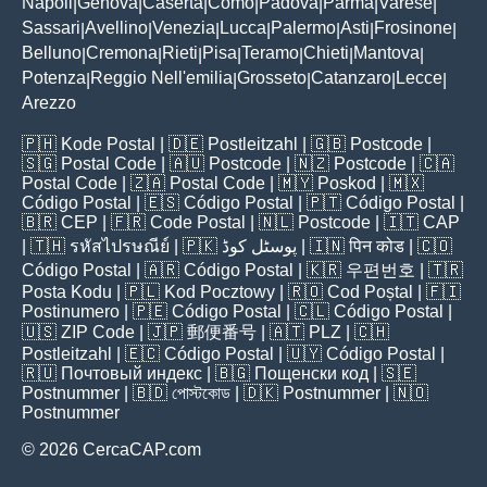
Napoli
Genova
Caserta
Como
Padova
Parma
Varese
|
|
|
|
|
|
|
Sassari
Avellino
Venezia
Lucca
Palermo
Asti
Frosinone
|
|
|
|
|
|
|
Belluno
Cremona
Rieti
Pisa
Teramo
Chieti
Mantova
|
|
|
|
|
|
|
Potenza
Reggio Nell'emilia
Grosseto
Catanzaro
Lecce
|
|
|
|
|
Arezzo
🇵🇭
Kode Postal
| 🇩🇪
Postleitzahl
| 🇬🇧
Postcode
|
🇸🇬
Postal Code
| 🇦🇺
Postcode
| 🇳🇿
Postcode
| 🇨🇦
Postal Code
| 🇿🇦
Postal Code
| 🇲🇾
Poskod
| 🇲🇽
Código Postal
| 🇪🇸
Código Postal
| 🇵🇹
Código Postal
|
🇧🇷
CEP
| 🇫🇷
Code Postal
| 🇳🇱
Postcode
| 🇮🇹
CAP
| 🇹🇭
รหัสไปรษณีย์
| 🇵🇰
پوسٹل کوڈ
| 🇮🇳
पिन कोड
| 🇨🇴
Código Postal
| 🇦🇷
Código Postal
| 🇰🇷
우편번호
| 🇹🇷
Posta Kodu
| 🇵🇱
Kod Pocztowy
| 🇷🇴
Cod Poștal
| 🇫🇮
Postinumero
| 🇵🇪
Código Postal
| 🇨🇱
Código Postal
|
🇺🇸
ZIP Code
| 🇯🇵
郵便番号
| 🇦🇹
PLZ
| 🇨🇭
Postleitzahl
| 🇪🇨
Código Postal
| 🇺🇾
Código Postal
|
🇷🇺
Почтовый индекс
| 🇧🇬
Пощенски код
| 🇸🇪
Postnummer
| 🇧🇩
পোস্টকোড
| 🇩🇰
Postnummer
| 🇳🇴
Postnummer
© 2026 CercaCAP.com