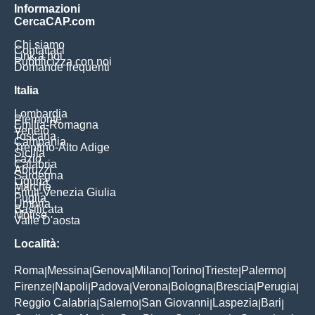
Informazioni
CercaCAP.com
Chi siamo
Contattaci
Link a noi
Pubblicizza con noi
Domande frequenti
Italia
Lombardia
Piemonte
Emilia-Romagna
Veneto
Toscana
Campania
Trentino-Alto Adige
Sicilia
Lazio
Calabria
Abruzzi
Sardegna
Liguria
Marche
Friuli-Venezia Giulia
Puglia
Umbria
Basilicata
Molise
Valle D'aosta
Località:
Roma
Messina
Genova
Milano
Torino
Trieste
Palermo
|
|
|
|
|
|
|
Firenze
Napoli
Padova
Verona
Bologna
Brescia
Perugia
|
|
|
|
|
|
|
Reggio Calabria
Salerno
San Giovanni
Laspezia
Bari
|
|
|
|
|