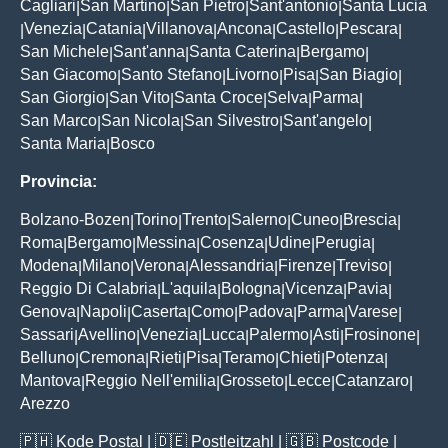
Cagliari
San Martino
San Pietro
Sant'antonio
Santa Lucia
|
|
|
|
Venezia
Catania
Villanova
Ancona
Castello
Pescara
|
|
|
|
|
|
|
San Michele
Sant'anna
Santa Caterina
Bergamo
|
|
|
|
San Giacomo
Santo Stefano
Livorno
Pisa
San Biagio
|
|
|
|
|
San Giorgio
San Vito
Santa Croce
Selva
Parma
|
|
|
|
|
San Marco
San Nicola
San Silvestro
Sant'angelo
|
|
|
|
Santa Maria
Bosco
|
Provincia:
Bolzano-Bozen
Torino
Trento
Salerno
Cuneo
Brescia
|
|
|
|
|
|
Roma
Bergamo
Messina
Cosenza
Udine
Perugia
|
|
|
|
|
|
Modena
Milano
Verona
Alessandria
Firenze
Treviso
|
|
|
|
|
|
Reggio Di Calabria
L'aquila
Bologna
Vicenza
Pavia
|
|
|
|
|
Genova
Napoli
Caserta
Como
Padova
Parma
Varese
|
|
|
|
|
|
|
Sassari
Avellino
Venezia
Lucca
Palermo
Asti
Frosinone
|
|
|
|
|
|
|
Belluno
Cremona
Rieti
Pisa
Teramo
Chieti
Potenza
|
|
|
|
|
|
|
Mantova
Reggio Nell'emilia
Grosseto
Lecce
Catanzaro
|
|
|
|
|
Arezzo
🇵🇭
Kode Postal
| 🇩🇪
Postleitzahl
| 🇬🇧
Postcode
|