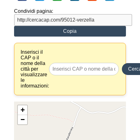
Condividi pagina:
Copia
Inserisci il
CAP o il
nome della
città per
Cerc
visualizzare
le
informazioni:
+
−