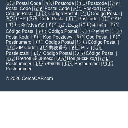
🇸🇬
Postal Code
| 🇦🇺
Postcode
| 🇳🇿
Postcode
| 🇨🇦
Postal Code
| 🇿🇦
Postal Code
| 🇲🇾
Poskod
| 🇲🇽
Código Postal
| 🇪🇸
Código Postal
| 🇵🇹
Código Postal
|
🇧🇷
CEP
| 🇫🇷
Code Postal
| 🇳🇱
Postcode
| 🇮🇹
CAP
| 🇹🇭
รหัสไปรษณีย์
| 🇵🇰
پوسٹل کوڈ
| 🇮🇳
पिन कोड
| 🇨🇴
Código Postal
| 🇦🇷
Código Postal
| 🇰🇷
우편번호
| 🇹🇷
Posta Kodu
| 🇵🇱
Kod Pocztowy
| 🇷🇴
Cod Poștal
| 🇫🇮
Postinumero
| 🇵🇪
Código Postal
| 🇨🇱
Código Postal
|
🇺🇸
ZIP Code
| 🇯🇵
郵便番号
| 🇦🇹
PLZ
| 🇨🇭
Postleitzahl
| 🇪🇨
Código Postal
| 🇺🇾
Código Postal
|
🇷🇺
Почтовый индекс
| 🇧🇬
Пощенски код
| 🇸🇪
Postnummer
| 🇧🇩
পোস্টকোড
| 🇩🇰
Postnummer
| 🇳🇴
Postnummer
© 2026 CercaCAP.com