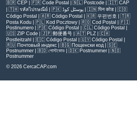
🇧🇷
CEP
| 🇫🇷
Code Postal
| 🇳🇱
Postcode
| 🇮🇹
CAP
| 🇹🇭
รหัสไปรษณีย์
| 🇵🇰
پوسٹل کوڈ
| 🇮🇳
पिन कोड
| 🇨🇴
Código Postal
| 🇦🇷
Código Postal
| 🇰🇷
우편번호
| 🇹🇷
Posta Kodu
| 🇵🇱
Kod Pocztowy
| 🇷🇴
Cod Poștal
| 🇫🇮
Postinumero
| 🇵🇪
Código Postal
| 🇨🇱
Código Postal
|
🇺🇸
ZIP Code
| 🇯🇵
郵便番号
| 🇦🇹
PLZ
| 🇨🇭
Postleitzahl
| 🇪🇨
Código Postal
| 🇺🇾
Código Postal
|
🇷🇺
Почтовый индекс
| 🇧🇬
Пощенски код
| 🇸🇪
Postnummer
| 🇧🇩
পোস্টকোড
| 🇩🇰
Postnummer
| 🇳🇴
Postnummer
© 2026 CercaCAP.com