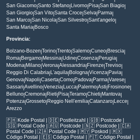
San Giacomo
Santo Stefano
Livorno
Pisa
San Biagio
|
|
|
|
|
San Giorgio
San Vito
Santa Croce
Selva
Parma
|
|
|
|
|
San Marco
San Nicola
San Silvestro
Sant'angelo
|
|
|
|
Santa Maria
Bosco
|
Provincia:
Bolzano-Bozen
Torino
Trento
Salerno
Cuneo
Brescia
|
|
|
|
|
|
Roma
Bergamo
Messina
Udine
Cosenza
Perugia
|
|
|
|
|
|
Modena
Milano
Verona
Alessandria
Firenze
Treviso
|
|
|
|
|
|
Reggio Di Calabria
L'aquila
Bologna
Vicenza
Pavia
|
|
|
|
|
Genova
Napoli
Caserta
Como
Padova
Parma
Varese
|
|
|
|
|
|
|
Sassari
Avellino
Venezia
Lucca
Palermo
Asti
Frosinone
|
|
|
|
|
|
|
Belluno
Cremona
Rieti
Pisa
Teramo
Chieti
Mantova
|
|
|
|
|
|
|
Potenza
Grosseto
Reggio Nell'emilia
Catanzaro
Lecce
|
|
|
|
|
Arezzo
🇵🇭
Kode Postal
| 🇩🇪
Postleitzahl
| 🇬🇧
Postcode
|
🇸🇬
Postal Code
| 🇦🇺
Postcode
| 🇳🇿
Postcode
| 🇨🇦
Postal Code
| 🇿🇦
Postal Code
| 🇲🇾
Poskod
| 🇲🇽
Código Postal
| 🇪🇸
Código Postal
| 🇵🇹
Código Postal
|