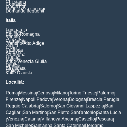
Chi siamo
Contattaci
Link a noi
Pubblicizza con noi
Domande frequenti
Italia
Lombardia
Piemonte
Emilia-Romagna
Veneto
Toscana
Campania
Trentino-Alto Adige
Sicilia
Lazio
Calabria
Abruzzi
Sardegna
Liguria
Marche
Friuli-Venezia Giulia
Puglia
Umbria
Basilicata
Molise
Valle D'aosta
Località:
Roma
Messina
Genova
Milano
Torino
Trieste
Palermo
|
|
|
|
|
|
|
Firenze
Napoli
Padova
Verona
Bologna
Brescia
Perugia
|
|
|
|
|
|
|
Reggio Calabria
Salerno
San Giovanni
Laspezia
Bari
|
|
|
|
|
Cagliari
San Martino
San Pietro
Sant'antonio
Santa Lucia
|
|
|
|
Venezia
Catania
Villanova
Ancona
Castello
Pescara
|
|
|
|
|
|
|
San Michele
Sant'anna
Santa Caterina
Bergamo
|
|
|
|