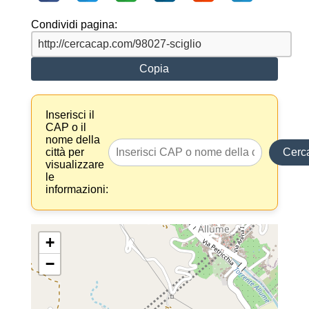
Condividi pagina:
Copia
Inserisci il
CAP o il
nome della
città per
Cerc
visualizzare
le
informazioni:
+
−