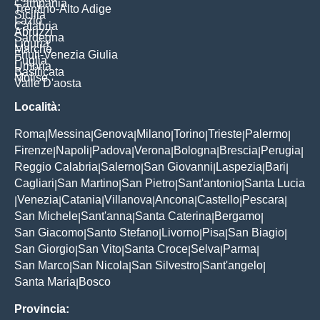
Campania
Trentino-Alto Adige
Sicilia
Lazio
Calabria
Abruzzi
Sardegna
Liguria
Marche
Friuli-Venezia Giulia
Puglia
Umbria
Basilicata
Molise
Valle D'aosta
Località:
Roma
Messina
Genova
Milano
Torino
Trieste
Palermo
|
|
|
|
|
|
|
Firenze
Napoli
Padova
Verona
Bologna
Brescia
Perugia
|
|
|
|
|
|
|
Reggio Calabria
Salerno
San Giovanni
Laspezia
Bari
|
|
|
|
|
Cagliari
San Martino
San Pietro
Sant'antonio
Santa Lucia
|
|
|
|
Venezia
Catania
Villanova
Ancona
Castello
Pescara
|
|
|
|
|
|
|
San Michele
Sant'anna
Santa Caterina
Bergamo
|
|
|
|
San Giacomo
Santo Stefano
Livorno
Pisa
San Biagio
|
|
|
|
|
San Giorgio
San Vito
Santa Croce
Selva
Parma
|
|
|
|
|
San Marco
San Nicola
San Silvestro
Sant'angelo
|
|
|
|
Santa Maria
Bosco
|
Provincia: