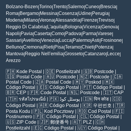
Bolzano-Bozen
Torino
Trento
Salerno
Cuneo
Brescia
|
|
|
|
|
|
Roma
Bergamo
Messina
Cosenza
Udine
Perugia
|
|
|
|
|
|
Modena
Milano
Verona
Alessandria
Firenze
Treviso
|
|
|
|
|
|
Reggio Di Calabria
L'aquila
Bologna
Vicenza
Genova
|
|
|
|
|
Napoli
Pavia
Caserta
Como
Padova
Parma
Varese
|
|
|
|
|
|
|
Sassari
Avellino
Venezia
Lucca
Palermo
Asti
Frosinone
|
|
|
|
|
|
|
Belluno
Cremona
Rieti
Pisa
Teramo
Chieti
Potenza
|
|
|
|
|
|
|
Mantova
Reggio Nell'emilia
Grosseto
Catanzaro
Lecce
|
|
|
|
|
Arezzo
🇵🇭
Kode Postal
| 🇩🇪
Postleitzahl
| 🇬🇧
Postcode
|
🇸🇬
Postal Code
| 🇦🇺
Postcode
| 🇳🇿
Postcode
| 🇨🇦
Postal Code
| 🇿🇦
Postal Code
| 🇲🇾
Poskod
| 🇲🇽
Código Postal
| 🇪🇸
Código Postal
| 🇵🇹
Código Postal
|
🇧🇷
CEP
| 🇫🇷
Code Postal
| 🇳🇱
Postcode
| 🇮🇹
CAP
| 🇹🇭
รหัสไปรษณีย์
| 🇵🇰
پوسٹل کوڈ
| 🇮🇳
पिन कोड
| 🇨🇴
Código Postal
| 🇦🇷
Código Postal
| 🇰🇷
우편번호
| 🇹🇷
Posta Kodu
| 🇵🇱
Kod Pocztowy
| 🇷🇴
Cod Poștal
| 🇫🇮
Postinumero
| 🇵🇪
Código Postal
| 🇨🇱
Código Postal
|
🇺🇸
ZIP Code
| 🇯🇵
郵便番号
| 🇦🇹
PLZ
| 🇨🇭
Postleitzahl
| 🇪🇨
Código Postal
| 🇺🇾
Código Postal
|