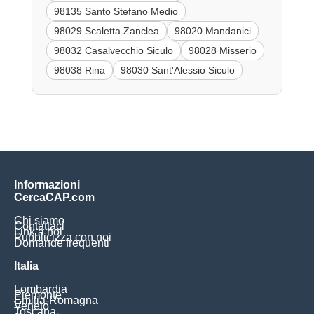
98135 Santo Stefano Medio
98029 Scaletta Zanclea
98020 Mandanici
98032 Casalvecchio Siculo
98028 Misserio
98038 Rina
98030 Sant'Alessio Siculo
Informazioni
CercaCAP.com
Chi siamo
Contattaci
Link a noi
Pubblicizza con noi
Domande frequenti
Italia
Lombardia
Piemonte
Emilia-Romagna
Veneto
Toscana