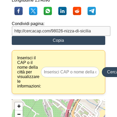
Longitudine 15.4096
Condividi pagina:
Copia
Inserisci il
CAP o il
nome della
città per
Cerc
visualizzare
le
informazioni:
+
−