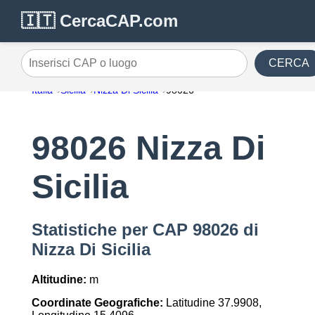
🇮🇹 CercaCAP.com
CERCA
Inserisci CAP o luogo
Italia
Sicilia
Nizza Di Sicilia
98026
98026 Nizza Di
Sicilia
Statistiche per CAP 98026 di
Nizza Di Sicilia
Altitudine:
m
Coordinate Geografiche:
Latitudine 37.9908,