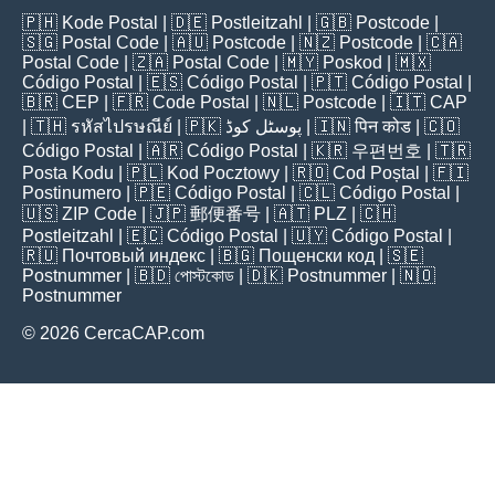
🇵🇭
Kode Postal
| 🇩🇪
Postleitzahl
| 🇬🇧
Postcode
|
🇸🇬
Postal Code
| 🇦🇺
Postcode
| 🇳🇿
Postcode
| 🇨🇦
Postal Code
| 🇿🇦
Postal Code
| 🇲🇾
Poskod
| 🇲🇽
Código Postal
| 🇪🇸
Código Postal
| 🇵🇹
Código Postal
|
🇧🇷
CEP
| 🇫🇷
Code Postal
| 🇳🇱
Postcode
| 🇮🇹
CAP
| 🇹🇭
รหัสไปรษณีย์
| 🇵🇰
پوسٹل کوڈ
| 🇮🇳
पिन कोड
| 🇨🇴
Código Postal
| 🇦🇷
Código Postal
| 🇰🇷
우편번호
| 🇹🇷
Posta Kodu
| 🇵🇱
Kod Pocztowy
| 🇷🇴
Cod Poștal
| 🇫🇮
Postinumero
| 🇵🇪
Código Postal
| 🇨🇱
Código Postal
|
🇺🇸
ZIP Code
| 🇯🇵
郵便番号
| 🇦🇹
PLZ
| 🇨🇭
Postleitzahl
| 🇪🇨
Código Postal
| 🇺🇾
Código Postal
|
🇷🇺
Почтовый индекс
| 🇧🇬
Пощенски код
| 🇸🇪
Postnummer
| 🇧🇩
পোস্টকোড
| 🇩🇰
Postnummer
| 🇳🇴
Postnummer
© 2026 CercaCAP.com