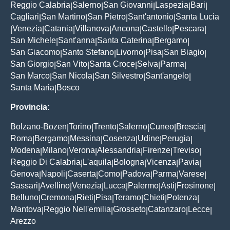
Reggio Calabria
Salerno
San Giovanni
Laspezia
Bari
|
|
|
|
|
Cagliari
San Martino
San Pietro
Sant'antonio
Santa Lucia
|
|
|
|
Venezia
Catania
Villanova
Ancona
Castello
Pescara
|
|
|
|
|
|
|
San Michele
Sant'anna
Santa Caterina
Bergamo
|
|
|
|
San Giacomo
Santo Stefano
Livorno
Pisa
San Biagio
|
|
|
|
|
San Giorgio
San Vito
Santa Croce
Selva
Parma
|
|
|
|
|
San Marco
San Nicola
San Silvestro
Sant'angelo
|
|
|
|
Santa Maria
Bosco
|
Provincia:
Bolzano-Bozen
Torino
Trento
Salerno
Cuneo
Brescia
|
|
|
|
|
|
Roma
Bergamo
Messina
Cosenza
Udine
Perugia
|
|
|
|
|
|
Modena
Milano
Verona
Alessandria
Firenze
Treviso
|
|
|
|
|
|
Reggio Di Calabria
L'aquila
Bologna
Vicenza
Pavia
|
|
|
|
|
Genova
Napoli
Caserta
Como
Padova
Parma
Varese
|
|
|
|
|
|
|
Sassari
Avellino
Venezia
Lucca
Palermo
Asti
Frosinone
|
|
|
|
|
|
|
Belluno
Cremona
Rieti
Pisa
Teramo
Chieti
Potenza
|
|
|
|
|
|
|
Mantova
Reggio Nell'emilia
Grosseto
Catanzaro
Lecce
|
|
|
|
|
Arezzo