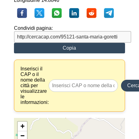
Longitudine 14.8846
Condividi pagina:
Copia
Inserisci il
CAP o il
nome della
città per
Cerc
visualizzare
le
informazioni:
+
−