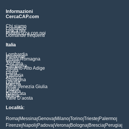
Informazioni
CercaCAP.com
Chi siamo
Contattaci
Link a noi
Pubblicizza con noi
Domande frequenti
Italia
Lombardia
Piemonte
Emilia-Romagna
Veneto
Toscana
Campania
Trentino-Alto Adige
Sicilia
Lazio
Calabria
Abruzzi
Sardegna
Liguria
Marche
Friuli-Venezia Giulia
Puglia
Umbria
Basilicata
Molise
Valle D'aosta
Località:
Roma
Messina
Genova
Milano
Torino
Trieste
Palermo
|
|
|
|
|
|
|
Firenze
Napoli
Padova
Verona
Bologna
Brescia
Perugia
|
|
|
|
|
|
|