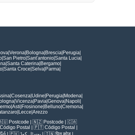
ova
|
Verona
|
Bologna
|
Brescia
|
Perugia
|
o
|
San Pietro
|
Sant'antonio
|
Santa Lucia
|
nna
|
Santa Caterina
|
Bergamo
|
to
|
Santa Croce
|
Selva
|
Parma
|
sina
|
Cosenza
|
Udine
|
Perugia
|
Modena
|
ologna
|
Vicenza
|
Pavia
|
Genova
|
Napoli
|
lermo
|
Asti
|
Frosinone
|
Belluno
|
Cremona
|
tanzaro
|
Lecce
|
Arezzo
🇦🇺
Postcode
| 🇳🇿
Postcode
| 🇨🇦
Código Postal
| 🇵🇹
Código Postal
|
ีย์
| 🇵🇰
پوسٹل کوڈ
| 🇮🇳
पिन कोड
|