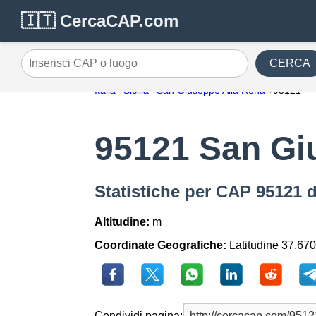
🇮🇹 CercaCAP.com
CERCA
Inserisci CAP o luogo
Italia
Sicilia
San Giuseppe Alla Rena
95121
95121 San Gi
Statistiche per CAP 95121 
Altitudine:
m
Coordinate Geografiche:
Latitudine 37.670
Condividi pagina: