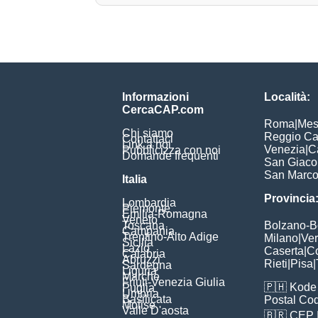
Informazioni
Località:
CercaCAP.com
Roma
|
Mes
Chi siamo
Reggio Ca
Contattaci
Link a noi
Venezia
|
C
Pubblicizza con noi
Domande frequenti
San Giac
San Marc
Italia
Provincia
Lombardia
Piemonte
Emilia-Romagna
Veneto
Toscana
Bolzano-
Campania
Trentino-Alto Adige
Milano
|
Ve
Sicilia
Lazio
Caserta
|
C
Calabria
Abruzzi
Rieti
|
Pisa
|
Sardegna
Liguria
Marche
Friuli-Venezia Giulia
🇵🇭
Kode 
Puglia
Umbria
Basilicata
Postal Co
Molise
Valle D'aosta
🇧🇷
CEP