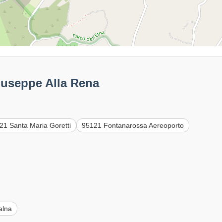
iuseppe Alla Rena
21 Santa Maria Goretti
95121 Fontanarossa Aereoporto
alna