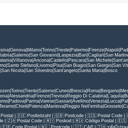
sina
|
Genova
|
Milano
|
Torino
|
Trieste
|
Palermo
|
Firenze
|
Napoli
|
Pad
labria
|
Salerno
|
San Giovanni
|
Laspezia
|
Bari
|
Cagliari
|
San Martin
atania
|
Villanova
|
Ancona
|
Castello
|
Pescara
|
San Michele
|
Sant'a
omo
|
Santo Stefano
|
Livorno
|
Pisa
|
San Biagio
|
San Giorgio
|
San Vi
o
|
San Nicola
|
San Silvestro
|
Sant'angelo
|
Santa Maria
|
Bosco
:
Bozen
|
Torino
|
Trento
|
Salerno
|
Cuneo
|
Brescia
|
Roma
|
Bergamo
|
Mes
rona
|
Alessandria
|
Firenze
|
Treviso
|
Reggio Di Calabria
|
L'aquila
|
B
omo
|
Padova
|
Parma
|
Varese
|
Sassari
|
Avellino
|
Venezia
|
Lucca
|
Pa
Teramo
|
Chieti
|
Potenza
|
Mantova
|
Reggio Nell'emilia
|
Grosseto
|
Ca
Postal
| 🇩🇪
Postleitzahl
| 🇬🇧
Postcode
| 🇸🇬
Postal Code
| 
de
| 🇿🇦
Postal Code
| 🇲🇾
Poskod
| 🇲🇽
Código Postal
| 🇪🇸
| 🇫🇷
Code Postal
| 🇳🇱
Postcode
| 🇮🇹
CAP
| 🇹🇭
รหัสไปรษณ