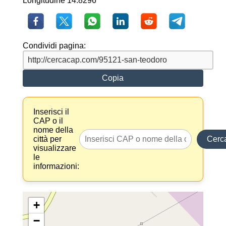
Longitudine 14.8296
Condividi pagina:
Copia
Inserisci il
CAP o il
nome della
città per
Cerc
visualizzare
le
informazioni:
+
−