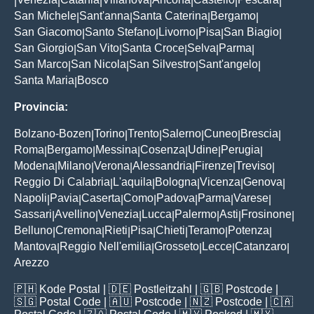
|
|
|
|
|
|
|
San Michele
Sant'anna
Santa Caterina
Bergamo
|
|
|
|
San Giacomo
Santo Stefano
Livorno
Pisa
San Biagio
|
|
|
|
|
San Giorgio
San Vito
Santa Croce
Selva
Parma
|
|
|
|
|
San Marco
San Nicola
San Silvestro
Sant'angelo
|
|
|
|
Santa Maria
Bosco
|
Provincia:
Bolzano-Bozen
Torino
Trento
Salerno
Cuneo
Brescia
|
|
|
|
|
|
Roma
Bergamo
Messina
Cosenza
Udine
Perugia
|
|
|
|
|
|
Modena
Milano
Verona
Alessandria
Firenze
Treviso
|
|
|
|
|
|
Reggio Di Calabria
L'aquila
Bologna
Vicenza
Genova
|
|
|
|
|
Napoli
Pavia
Caserta
Como
Padova
Parma
Varese
|
|
|
|
|
|
|
Sassari
Avellino
Venezia
Lucca
Palermo
Asti
Frosinone
|
|
|
|
|
|
|
Belluno
Cremona
Rieti
Pisa
Chieti
Teramo
Potenza
|
|
|
|
|
|
|
Mantova
Reggio Nell'emilia
Grosseto
Lecce
Catanzaro
|
|
|
|
|
Arezzo
🇵🇭
Kode Postal
| 🇩🇪
Postleitzahl
| 🇬🇧
Postcode
|
🇸🇬
Postal Code
| 🇦🇺
Postcode
| 🇳🇿
Postcode
| 🇨🇦