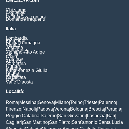
CercaCAP.com
Chi siamo
Contattaci
Link a noi
Pubblicizza con noi
Domande frequenti
Italia
Lombardia
Piemonte
Emilia-Romagna
Veneto
Toscana
Campania
Trentino-Alto Adige
Sicilia
Lazio
Calabria
Abruzzi
Sardegna
Liguria
Marche
Friuli-Venezia Giulia
Puglia
Umbria
Basilicata
Molise
Valle D'aosta
Località:
Roma
Messina
Genova
Milano
Torino
Trieste
Palermo
|
|
|
|
|
|
|
Firenze
Napoli
Padova
Verona
Bologna
Brescia
Perugia
|
|
|
|
|
|
|
Reggio Calabria
Salerno
San Giovanni
Laspezia
Bari
|
|
|
|
|
Cagliari
San Martino
San Pietro
Sant'antonio
Santa Lucia
|
|
|
|
Venezia
Catania
Villanova
Ancona
Castello
Pescara