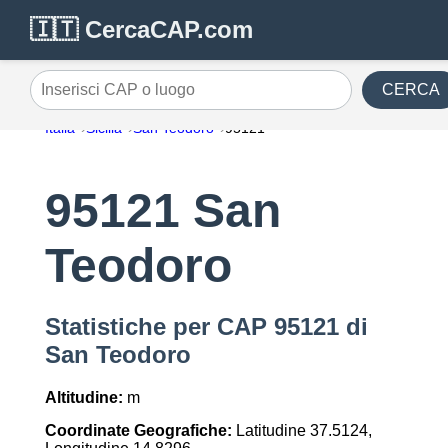
🇮🇹 CercaCAP.com
CERCA
Inserisci CAP o luogo
Italia
Sicilia
San Teodoro
95121
95121 San
Teodoro
Statistiche per CAP 95121 di
San Teodoro
Altitudine:
m
Coordinate Geografiche:
Latitudine 37.5124,