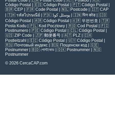
Postal Code
| 🇿🇦
Postal Code
| 🇲🇾
Poskod
| 🇲🇽
Código Postal
| 🇪🇸
Código Postal
| 🇵🇹
Código Postal
|
🇧🇷
CEP
| 🇫🇷
Code Postal
| 🇳🇱
Postcode
| 🇮🇹
CAP
| 🇹🇭
รหัสไปรษณีย์
| 🇵🇰
پوسٹل کوڈ
| 🇮🇳
पिन कोड
| 🇨🇴
Código Postal
| 🇦🇷
Código Postal
| 🇰🇷
우편번호
| 🇹🇷
Posta Kodu
| 🇵🇱
Kod Pocztowy
| 🇷🇴
Cod Poștal
| 🇫🇮
Postinumero
| 🇵🇪
Código Postal
| 🇨🇱
Código Postal
|
🇺🇸
ZIP Code
| 🇯🇵
郵便番号
| 🇦🇹
PLZ
| 🇨🇭
Postleitzahl
| 🇪🇨
Código Postal
| 🇺🇾
Código Postal
|
🇷🇺
Почтовый индекс
| 🇧🇬
Пощенски код
| 🇸🇪
Postnummer
| 🇧🇩
পোস্টকোড
| 🇩🇰
Postnummer
| 🇳🇴
Postnummer
© 2026 CercaCAP.com