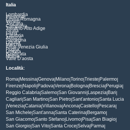
Italia
Lombardia
Piemonte
Emilia-Romagna
Veneto
Toscana
Campania
Trentino-Alto Adige
Sicilia
Lazio
Calabria
Abruzzi
Sardegna
Liguria
Marche
Friuli-Venezia Giulia
Puglia
Umbria
Basilicata
Molise
Valle D'aosta
Località:
Roma
Messina
Genova
Milano
Torino
Trieste
Palermo
|
|
|
|
|
|
|
Firenze
Napoli
Padova
Verona
Bologna
Brescia
Perugia
|
|
|
|
|
|
|
Reggio Calabria
Salerno
San Giovanni
Laspezia
Bari
|
|
|
|
|
Cagliari
San Martino
San Pietro
Sant'antonio
Santa Lucia
|
|
|
|
Venezia
Catania
Villanova
Ancona
Castello
Pescara
|
|
|
|
|
|
|
San Michele
Sant'anna
Santa Caterina
Bergamo
|
|
|
|
San Giacomo
Santo Stefano
Livorno
Pisa
San Biagio
|
|
|
|
|
San Giorgio
San Vito
Santa Croce
Selva
Parma
|
|
|
|
|