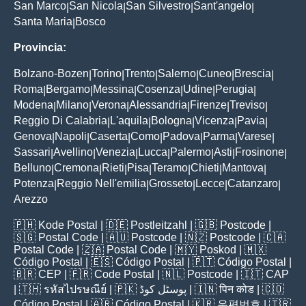
San Marco
San Nicola
San Silvestro
Sant'angelo
|
|
|
|
Santa Maria
Bosco
|
Provincia:
Bolzano-Bozen
Torino
Trento
Salerno
Cuneo
Brescia
|
|
|
|
|
|
Roma
Bergamo
Messina
Cosenza
Udine
Perugia
|
|
|
|
|
|
Modena
Milano
Verona
Alessandria
Firenze
Treviso
|
|
|
|
|
|
Reggio Di Calabria
L'aquila
Bologna
Vicenza
Pavia
|
|
|
|
|
Genova
Napoli
Caserta
Como
Padova
Parma
Varese
|
|
|
|
|
|
|
Sassari
Avellino
Venezia
Lucca
Palermo
Asti
Frosinone
|
|
|
|
|
|
|
Belluno
Cremona
Rieti
Pisa
Teramo
Chieti
Mantova
|
|
|
|
|
|
|
Potenza
Reggio Nell'emilia
Grosseto
Lecce
Catanzaro
|
|
|
|
|
Arezzo
🇵🇭
Kode Postal
| 🇩🇪
Postleitzahl
| 🇬🇧
Postcode
|
🇸🇬
Postal Code
| 🇦🇺
Postcode
| 🇳🇿
Postcode
| 🇨🇦
Postal Code
| 🇿🇦
Postal Code
| 🇲🇾
Poskod
| 🇲🇽
Código Postal
| 🇪🇸
Código Postal
| 🇵🇹
Código Postal
|
🇧🇷
CEP
| 🇫🇷
Code Postal
| 🇳🇱
Postcode
| 🇮🇹
CAP
| 🇹🇭
รหัสไปรษณีย์
| 🇵🇰
پوسٹل کوڈ
| 🇮🇳
पिन कोड
| 🇨🇴
Código Postal
| 🇦🇷
Código Postal
| 🇰🇷
우편번호
| 🇹🇷