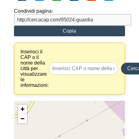
Condividi pagina:
Copia
Inserisci il
CAP o il
nome della
città per
Cerc
visualizzare
le
informazioni:
+
−