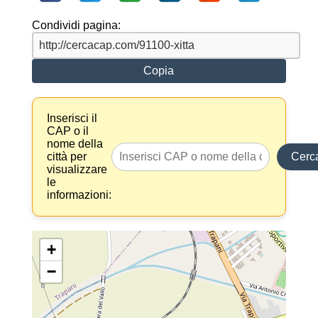
Condividi pagina:
Copia
Inserisci il
CAP o il
nome della
città per
Cerc
visualizzare
le
informazioni:
+
−