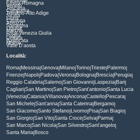
Piemonte
Emilia-Romagna
Veneto
Toscana
Campania
Trentino-Alto Adige
Sicilia
Lazio
Calabria
Abruzzi
Sardegna
Liguria
Marche
Friuli-Venezia Giulia
Puglia
Umbria
Basilicata
Molise
Valle D'aosta
Località:
Roma
Messina
Genova
Milano
Torino
Trieste
Palermo
|
|
|
|
|
|
|
Firenze
Napoli
Padova
Verona
Bologna
Brescia
Perugia
|
|
|
|
|
|
|
Reggio Calabria
Salerno
San Giovanni
Laspezia
Bari
|
|
|
|
|
Cagliari
San Martino
San Pietro
Sant'antonio
Santa Lucia
|
|
|
|
Venezia
Catania
Villanova
Ancona
Castello
Pescara
|
|
|
|
|
|
|
San Michele
Sant'anna
Santa Caterina
Bergamo
|
|
|
|
San Giacomo
Santo Stefano
Livorno
Pisa
San Biagio
|
|
|
|
|
San Giorgio
San Vito
Santa Croce
Selva
Parma
|
|
|
|
|
San Marco
San Nicola
San Silvestro
Sant'angelo
|
|
|
|
Santa Maria
Bosco
|