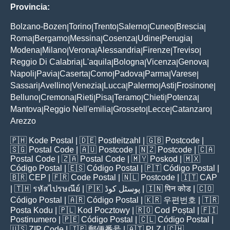
Provincia:
Bolzano-Bozen
Torino
Trento
Salerno
Cuneo
Brescia
|
|
|
|
|
|
Roma
Bergamo
Messina
Cosenza
Udine
Perugia
|
|
|
|
|
|
Modena
Milano
Verona
Alessandria
Firenze
Treviso
|
|
|
|
|
|
Reggio Di Calabria
L'aquila
Bologna
Vicenza
Genova
|
|
|
|
|
Napoli
Pavia
Caserta
Como
Padova
Parma
Varese
|
|
|
|
|
|
|
Sassari
Avellino
Venezia
Lucca
Palermo
Asti
Frosinone
|
|
|
|
|
|
|
Belluno
Cremona
Rieti
Pisa
Teramo
Chieti
Potenza
|
|
|
|
|
|
|
Mantova
Reggio Nell'emilia
Grosseto
Lecce
Catanzaro
|
|
|
|
|
Arezzo
🇵🇭
Kode Postal
| 🇩🇪
Postleitzahl
| 🇬🇧
Postcode
|
🇸🇬
Postal Code
| 🇦🇺
Postcode
| 🇳🇿
Postcode
| 🇨🇦
Postal Code
| 🇿🇦
Postal Code
| 🇲🇾
Poskod
| 🇲🇽
Código Postal
| 🇪🇸
Código Postal
| 🇵🇹
Código Postal
|
🇧🇷
CEP
| 🇫🇷
Code Postal
| 🇳🇱
Postcode
| 🇮🇹
CAP
| 🇹🇭
รหัสไปรษณีย์
| 🇵🇰
پوسٹل کوڈ
| 🇮🇳
पिन कोड
| 🇨🇴
Código Postal
| 🇦🇷
Código Postal
| 🇰🇷
우편번호
| 🇹🇷
Posta Kodu
| 🇵🇱
Kod Pocztowy
| 🇷🇴
Cod Poștal
| 🇫🇮
Postinumero
| 🇵🇪
Código Postal
| 🇨🇱
Código Postal
|
🇺🇸
ZIP Code
| 🇯🇵
郵便番号
| 🇦🇹
PLZ
| 🇨🇭