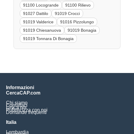
91100 Locogrande
91100 Rilievo
91027 Dattilo
91019 Crocci
91019 Valderice
91016 Pizzolungo
91019 Chiesanuova
91019 Bonagia
91019 Tonnara Di Bonagia
Informazioni
CercaCAP.com
Chi siamo
Contattaci
Link a noi
Pubblicizza con noi
Domande frequenti
Italia
Lombardia