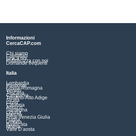
Informazioni
CercaCAP.com
Chi siamo
Contattaci
Link a noi
Pubblicizza con noi
Domande frequenti
Italia
Lombardia
Piemonte
Emilia-Romagna
Veneto
Toscana
Campania
Trentino-Alto Adige
Sicilia
Lazio
Calabria
Abruzzi
Sardegna
Liguria
Marche
Friuli-Venezia Giulia
Puglia
Umbria
Basilicata
Molise
Valle D'aosta