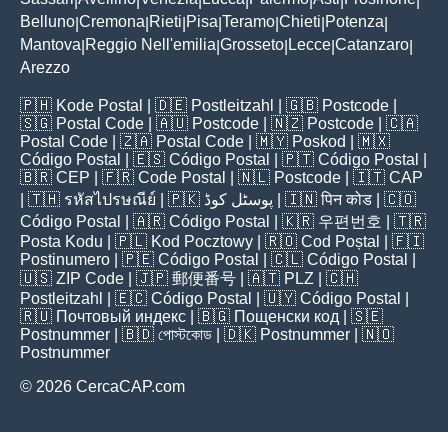
|
|
|
|
|
|
|
Belluno
Cremona
Rieti
Pisa
Teramo
Chieti
Potenza
|
|
|
|
|
|
|
Mantova
Reggio Nell'emilia
Grosseto
Lecce
Catanzaro
|
|
|
|
|
Arezzo
🇵🇭
Kode Postal
| 🇩🇪
Postleitzahl
| 🇬🇧
Postcode
|
🇸🇬
Postal Code
| 🇦🇺
Postcode
| 🇳🇿
Postcode
| 🇨🇦
Postal Code
| 🇿🇦
Postal Code
| 🇲🇾
Poskod
| 🇲🇽
Código Postal
| 🇪🇸
Código Postal
| 🇵🇹
Código Postal
|
🇧🇷
CEP
| 🇫🇷
Code Postal
| 🇳🇱
Postcode
| 🇮🇹
CAP
| 🇹🇭
รหัสไปรษณีย์
| 🇵🇰
پوسٹل کوڈ
| 🇮🇳
पिन कोड
| 🇨🇴
Código Postal
| 🇦🇷
Código Postal
| 🇰🇷
우편번호
| 🇹🇷
Posta Kodu
| 🇵🇱
Kod Pocztowy
| 🇷🇴
Cod Poștal
| 🇫🇮
Postinumero
| 🇵🇪
Código Postal
| 🇨🇱
Código Postal
|
🇺🇸
ZIP Code
| 🇯🇵
郵便番号
| 🇦🇹
PLZ
| 🇨🇭
Postleitzahl
| 🇪🇨
Código Postal
| 🇺🇾
Código Postal
|
🇷🇺
Почтовый индекс
| 🇧🇬
Пощенски код
| 🇸🇪
Postnummer
| 🇧🇩
পোস্টকোড
| 🇩🇰
Postnummer
| 🇳🇴
Postnummer
© 2026 CercaCAP.com