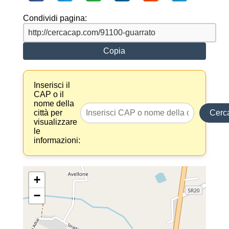
Condividi pagina:
Copia
Inserisci il
CAP o il
nome della
città per
Cerc
visualizzare
le
informazioni:
+
−