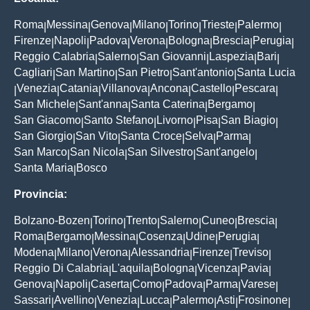
Roma
Messina
Genova
Milano
Torino
Trieste
Palermo
|
|
|
|
|
|
|
Firenze
Napoli
Padova
Verona
Bologna
Brescia
Perugia
|
|
|
|
|
|
|
Reggio Calabria
Salerno
San Giovanni
Laspezia
Bari
|
|
|
|
|
Cagliari
San Martino
San Pietro
Sant'antonio
Santa Lucia
|
|
|
|
Venezia
Catania
Villanova
Ancona
Castello
Pescara
|
|
|
|
|
|
|
San Michele
Sant'anna
Santa Caterina
Bergamo
|
|
|
|
San Giacomo
Santo Stefano
Livorno
Pisa
San Biagio
|
|
|
|
|
San Giorgio
San Vito
Santa Croce
Selva
Parma
|
|
|
|
|
San Marco
San Nicola
San Silvestro
Sant'angelo
|
|
|
|
Santa Maria
Bosco
|
Provincia:
Bolzano-Bozen
Torino
Trento
Salerno
Cuneo
Brescia
|
|
|
|
|
|
Roma
Bergamo
Messina
Cosenza
Udine
Perugia
|
|
|
|
|
|
Modena
Milano
Verona
Alessandria
Firenze
Treviso
|
|
|
|
|
|
Reggio Di Calabria
L'aquila
Bologna
Vicenza
Pavia
|
|
|
|
|
Genova
Napoli
Caserta
Como
Padova
Parma
Varese
|
|
|
|
|
|
|
Sassari
Avellino
Venezia
Lucca
Palermo
Asti
Frosinone
|
|
|
|
|
|
|