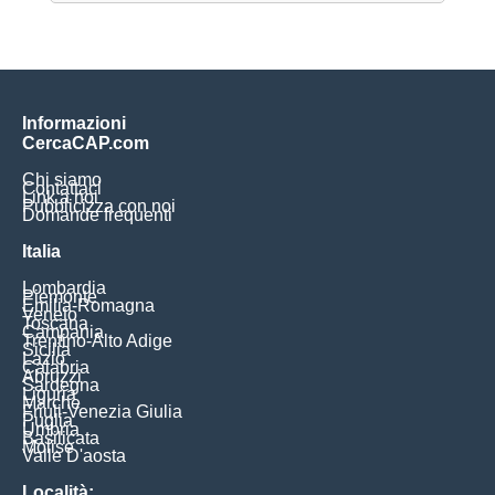
Informazioni
CercaCAP.com
Chi siamo
Contattaci
Link a noi
Pubblicizza con noi
Domande frequenti
Italia
Lombardia
Piemonte
Emilia-Romagna
Veneto
Toscana
Campania
Trentino-Alto Adige
Sicilia
Lazio
Calabria
Abruzzi
Sardegna
Liguria
Marche
Friuli-Venezia Giulia
Puglia
Umbria
Basilicata
Molise
Valle D'aosta
Località: