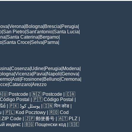
ova
|
Verona
|
Bologna
|
Brescia
|
Perugia
|
o
|
San Pietro
|
Sant'antonio
|
Santa Lucia
|
nna
|
Santa Caterina
|
Bergamo
|
to
|
Santa Croce
|
Selva
|
Parma
|
sina
|
Cosenza
|
Udine
|
Perugia
|
Modena
|
ologna
|
Vicenza
|
Pavia
|
Napoli
|
Genova
|
lermo
|
Asti
|
Frosinone
|
Belluno
|
Cremona
|
ecce
|
Catanzaro
|
Arezzo
🇦🇺
Postcode
| 🇳🇿
Postcode
| 🇨🇦
Código Postal
| 🇵🇹
Código Postal
|
ีย์
| 🇵🇰
پوسٹل کوڈ
| 🇮🇳
पिन कोड
|
u
| 🇵🇱
Kod Pocztowy
| 🇷🇴
Cod

ZIP Code
| 🇯🇵
郵便番号
| 🇦🇹
PLZ
|
ый индекс
| 🇧🇬
Пощенски код
| 🇸🇪