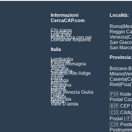
Informazioni
Località:
CercaCAP.com
Roma
|
Mes
Chi siamo
Reggio Ca
Contattaci
Link a noi
Venezia
|
C
Pubblicizza con noi
Domande frequenti
San Giac
San Marc
Italia
Provincia
Lombardia
Piemonte
Emilia-Romagna
Veneto
Toscana
Bolzano-
Campania
Trentino-Alto Adige
Milano
|
Ve
Sicilia
Lazio
Caserta
|
C
Calabria
Abruzzi
Rieti
|
Pisa
|
Sardegna
Liguria
Marche
Friuli-Venezia Giulia
🇵🇭
Kode 
Puglia
Umbria
Basilicata
Postal Co
Molise
Valle D'aosta
🇧🇷
CEP
🇨🇴
Códig
Poștal
| 
🇨🇭
Postl
Postnumm