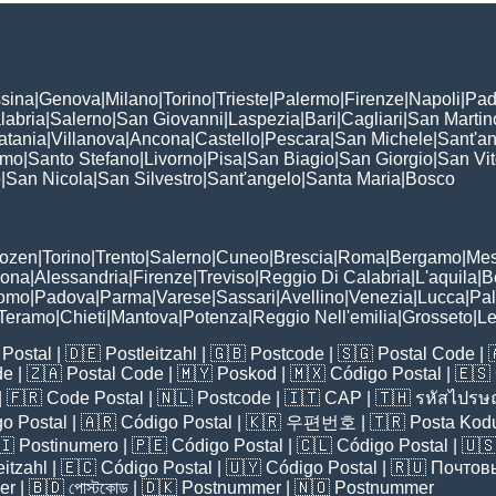
sina
|
Genova
|
Milano
|
Torino
|
Trieste
|
Palermo
|
Firenze
|
Napoli
|
Pad
labria
|
Salerno
|
San Giovanni
|
Laspezia
|
Bari
|
Cagliari
|
San Martin
atania
|
Villanova
|
Ancona
|
Castello
|
Pescara
|
San Michele
|
Sant'a
omo
|
Santo Stefano
|
Livorno
|
Pisa
|
San Biagio
|
San Giorgio
|
San Vi
o
|
San Nicola
|
San Silvestro
|
Sant'angelo
|
Santa Maria
|
Bosco
:
Bozen
|
Torino
|
Trento
|
Salerno
|
Cuneo
|
Brescia
|
Roma
|
Bergamo
|
Mes
rona
|
Alessandria
|
Firenze
|
Treviso
|
Reggio Di Calabria
|
L'aquila
|
B
omo
|
Padova
|
Parma
|
Varese
|
Sassari
|
Avellino
|
Venezia
|
Lucca
|
Pa
Teramo
|
Chieti
|
Mantova
|
Potenza
|
Reggio Nell'emilia
|
Grosseto
|
L
Postal
| 🇩🇪
Postleitzahl
| 🇬🇧
Postcode
| 🇸🇬
Postal Code
| 
de
| 🇿🇦
Postal Code
| 🇲🇾
Poskod
| 🇲🇽
Código Postal
| 🇪🇸
| 🇫🇷
Code Postal
| 🇳🇱
Postcode
| 🇮🇹
CAP
| 🇹🇭
รหัสไปรษณ
o Postal
| 🇦🇷
Código Postal
| 🇰🇷
우편번호
| 🇹🇷
Posta Kod
🇮
Postinumero
| 🇵🇪
Código Postal
| 🇨🇱
Código Postal
| 🇺
eitzahl
| 🇪🇨
Código Postal
| 🇺🇾
Código Postal
| 🇷🇺
Почтов
er
| 🇧🇩
পোস্টকোড
| 🇩🇰
Postnummer
| 🇳🇴
Postnummer