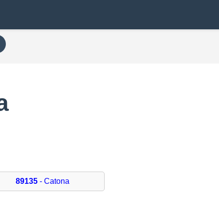
a
89135
- Catona