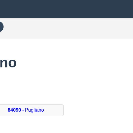
ano
84090
- Pugliano