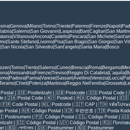
sina
|
Genova
|
Milano
|
Torino
|
Trieste
|
Palermo
|
Firenze
|
Napoli
|
Pad
labria
|
Salerno
|
San Giovanni
|
Laspezia
|
Bari
|
Cagliari
|
San Martin
atania
|
Villanova
|
Ancona
|
Castello
|
Pescara
|
San Michele
|
Sant'a
omo
|
Santo Stefano
|
Livorno
|
Pisa
|
San Biagio
|
San Giorgio
|
San Vi
o
|
San Nicola
|
San Silvestro
|
Sant'angelo
|
Santa Maria
|
Bosco
:
Bozen
|
Torino
|
Trento
|
Salerno
|
Cuneo
|
Brescia
|
Roma
|
Bergamo
|
Mes
rona
|
Alessandria
|
Firenze
|
Treviso
|
Reggio Di Calabria
|
L'aquila
|
B
omo
|
Padova
|
Parma
|
Varese
|
Sassari
|
Avellino
|
Venezia
|
Lucca
|
Pa
Teramo
|
Chieti
|
Potenza
|
Mantova
|
Reggio Nell'emilia
|
Grosseto
|
L
Postal
| 🇩🇪
Postleitzahl
| 🇬🇧
Postcode
| 🇸🇬
Postal Code
| 
de
| 🇿🇦
Postal Code
| 🇲🇾
Poskod
| 🇲🇽
Código Postal
| 🇪🇸
| 🇫🇷
Code Postal
| 🇳🇱
Postcode
| 🇮🇹
CAP
| 🇹🇭
รหัสไปรษณ
o Postal
| 🇦🇷
Código Postal
| 🇰🇷
우편번호
| 🇹🇷
Posta Kod
🇮
Postinumero
| 🇵🇪
Código Postal
| 🇨🇱
Código Postal
| 🇺
eitzahl
| 🇪🇨
Código Postal
| 🇺🇾
Código Postal
| 🇷🇺
Почтов
er
| 🇧🇩
পোস্টকোড
| 🇩🇰
Postnummer
| 🇳🇴
Postnummer