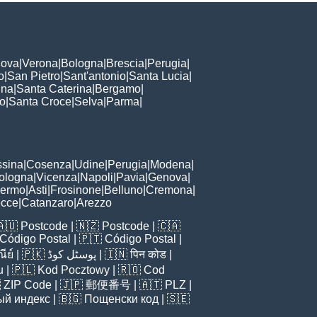
ova
|
Verona
|
Bologna
|
Brescia
|
Perugia
|
o
|
San Pietro
|
Sant'antonio
|
Santa Lucia
|
nna
|
Santa Caterina
|
Bergamo
|
to
|
Santa Croce
|
Selva
|
Parma
|
sina
|
Cosenza
|
Udine
|
Perugia
|
Modena
|
ologna
|
Vicenza
|
Napoli
|
Pavia
|
Genova
|
lermo
|
Asti
|
Frosinone
|
Belluno
|
Cremona
|
ecce
|
Catanzaro
|
Arezzo
🇦🇺
Postcode
| 🇳🇿
Postcode
| 🇨🇦
Código Postal
| 🇵🇹
Código Postal
|
ีย์
| 🇵🇰
پوسٹل کوڈ
| 🇮🇳
पिन कोड
|
u
| 🇵🇱
Kod Pocztowy
| 🇷🇴
Cod

ZIP Code
| 🇯🇵
郵便番号
| 🇦🇹
PLZ
|
ый индекс
| 🇧🇬
Пощенски код
| 🇸🇪