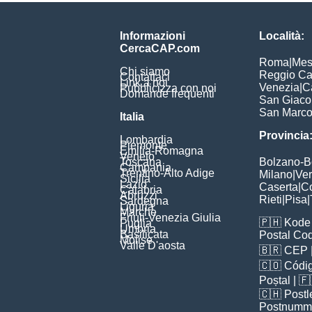
Informazioni
Località:
CercaCAP.com
Roma
|
Mes
Chi siamo
Reggio Ca
Contattaci
Link a noi
Venezia
|
C
Pubblicizza con noi
Domande frequenti
San Giac
San Marc
Italia
Provincia
Lombardia
Piemonte
Emilia-Romagna
Veneto
Toscana
Bolzano-
Campania
Trentino-Alto Adige
Milano
|
Ve
Sicilia
Lazio
Caserta
|
C
Calabria
Abruzzi
Rieti
|
Pisa
|
Sardegna
Liguria
Marche
Friuli-Venezia Giulia
🇵🇭
Kode 
Puglia
Umbria
Basilicata
Postal Co
Molise
Valle D'aosta
🇧🇷
CEP
🇨🇴
Códig
Poștal
| 
🇨🇭
Postl
Postnumm