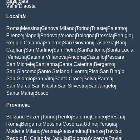
Basilicata
Molise
Valle D'aosta
Località:
Roma
Messina
Genova
Milano
Torino
Trieste
Palermo
|
|
|
|
|
|
|
Firenze
Napoli
Padova
Verona
Bologna
Brescia
Perugia
|
|
|
|
|
|
|
Reggio Calabria
Salerno
San Giovanni
Laspezia
Bari
|
|
|
|
|
Cagliari
San Martino
San Pietro
Sant'antonio
Santa Lucia
|
|
|
|
Venezia
Catania
Villanova
Ancona
Castello
Pescara
|
|
|
|
|
|
|
San Michele
Sant'anna
Santa Caterina
Bergamo
|
|
|
|
San Giacomo
Santo Stefano
Livorno
Pisa
San Biagio
|
|
|
|
|
San Giorgio
San Vito
Santa Croce
Selva
Parma
|
|
|
|
|
San Marco
San Nicola
San Silvestro
Sant'angelo
|
|
|
|
Santa Maria
Bosco
|
Provincia:
Bolzano-Bozen
Torino
Trento
Salerno
Cuneo
Brescia
|
|
|
|
|
|
Roma
Bergamo
Messina
Cosenza
Udine
Perugia
|
|
|
|
|
|
Modena
Milano
Verona
Alessandria
Firenze
Treviso
|
|
|
|
|
|
Reggio Di Calabria
L'aquila
Bologna
Vicenza
Pavia
|
|
|
|
|