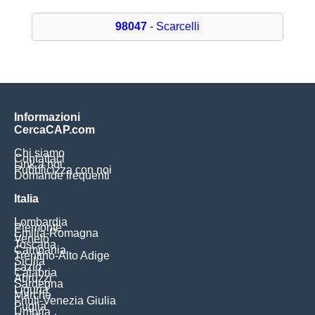
98047
- Scarcelli
Informazioni
CercaCAP.com
Chi siamo
Contattaci
Link a noi
Pubblicizza con noi
Domande frequenti
Italia
Lombardia
Piemonte
Emilia-Romagna
Veneto
Toscana
Campania
Trentino-Alto Adige
Sicilia
Lazio
Calabria
Abruzzi
Sardegna
Liguria
Marche
Friuli-Venezia Giulia
Puglia
Umbria