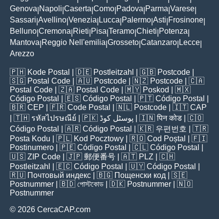
Genova
Napoli
Caserta
Como
Padova
Parma
Varese
|
|
|
|
|
|
|
Sassari
Avellino
Venezia
Lucca
Palermo
Asti
Frosinone
|
|
|
|
|
|
|
Belluno
Cremona
Rieti
Pisa
Teramo
Chieti
Potenza
|
|
|
|
|
|
|
Mantova
Reggio Nell'emilia
Grosseto
Catanzaro
Lecce
|
|
|
|
|
Arezzo
🇵🇭
Kode Postal
| 🇩🇪
Postleitzahl
| 🇬🇧
Postcode
|
🇸🇬
Postal Code
| 🇦🇺
Postcode
| 🇳🇿
Postcode
| 🇨🇦
Postal Code
| 🇿🇦
Postal Code
| 🇲🇾
Poskod
| 🇲🇽
Código Postal
| 🇪🇸
Código Postal
| 🇵🇹
Código Postal
|
🇧🇷
CEP
| 🇫🇷
Code Postal
| 🇳🇱
Postcode
| 🇮🇹
CAP
| 🇹🇭
รหัสไปรษณีย์
| 🇵🇰
پوسٹل کوڈ
| 🇮🇳
पिन कोड
| 🇨🇴
Código Postal
| 🇦🇷
Código Postal
| 🇰🇷
우편번호
| 🇹🇷
Posta Kodu
| 🇵🇱
Kod Pocztowy
| 🇷🇴
Cod Poștal
| 🇫🇮
Postinumero
| 🇵🇪
Código Postal
| 🇨🇱
Código Postal
|
🇺🇸
ZIP Code
| 🇯🇵
郵便番号
| 🇦🇹
PLZ
| 🇨🇭
Postleitzahl
| 🇪🇨
Código Postal
| 🇺🇾
Código Postal
|
🇷🇺
Почтовый индекс
| 🇧🇬
Пощенски код
| 🇸🇪
Postnummer
| 🇧🇩
পোস্টকোড
| 🇩🇰
Postnummer
| 🇳🇴
Postnummer
© 2026 CercaCAP.com