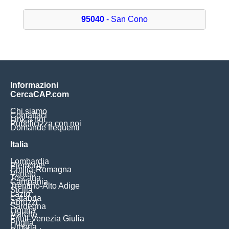
95040
- San Cono
Informazioni
CercaCAP.com
Chi siamo
Contattaci
Link a noi
Pubblicizza con noi
Domande frequenti
Italia
Lombardia
Piemonte
Emilia-Romagna
Veneto
Toscana
Campania
Trentino-Alto Adige
Sicilia
Lazio
Calabria
Abruzzi
Sardegna
Liguria
Marche
Friuli-Venezia Giulia
Puglia
Umbria