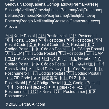
Genova
Napoli
Caserta
Como
Padova
Parma
Varese
|
|
|
|
|
|
|
Sassari
Avellino
Venezia
Lucca
Palermo
Asti
Frosinone
|
|
|
|
|
|
|
Belluno
Cremona
Rieti
Pisa
Teramo
Chieti
Mantova
|
|
|
|
|
|
|
Potenza
Reggio Nell'emilia
Grosseto
Catanzaro
Lecce
|
|
|
|
|
Arezzo
🇵🇭
Kode Postal
| 🇩🇪
Postleitzahl
| 🇬🇧
Postcode
|
🇸🇬
Postal Code
| 🇦🇺
Postcode
| 🇳🇿
Postcode
| 🇨🇦
Postal Code
| 🇿🇦
Postal Code
| 🇲🇾
Poskod
| 🇲🇽
Código Postal
| 🇪🇸
Código Postal
| 🇵🇹
Código Postal
|
🇧🇷
CEP
| 🇫🇷
Code Postal
| 🇳🇱
Postcode
| 🇮🇹
CAP
| 🇹🇭
รหัสไปรษณีย์
| 🇵🇰
پوسٹل کوڈ
| 🇮🇳
पिन कोड
| 🇨🇴
Código Postal
| 🇦🇷
Código Postal
| 🇰🇷
우편번호
| 🇹🇷
Posta Kodu
| 🇵🇱
Kod Pocztowy
| 🇷🇴
Cod Poștal
| 🇫🇮
Postinumero
| 🇵🇪
Código Postal
| 🇨🇱
Código Postal
|
🇺🇸
ZIP Code
| 🇯🇵
郵便番号
| 🇦🇹
PLZ
| 🇨🇭
Postleitzahl
| 🇪🇨
Código Postal
| 🇺🇾
Código Postal
|
🇷🇺
Почтовый индекс
| 🇧🇬
Пощенски код
| 🇸🇪
Postnummer
| 🇧🇩
পোস্টকোড
| 🇩🇰
Postnummer
| 🇳🇴
Postnummer
© 2026 CercaCAP.com