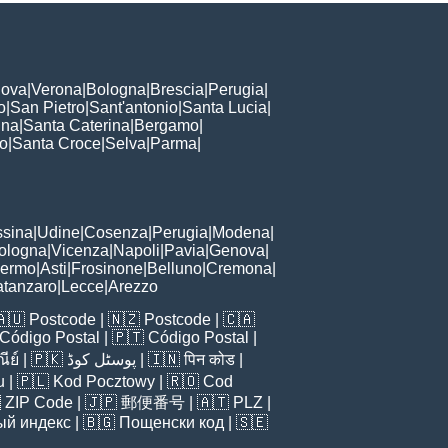
ova
|
Verona
|
Bologna
|
Brescia
|
Perugia
|
o
|
San Pietro
|
Sant'antonio
|
Santa Lucia
|
nna
|
Santa Caterina
|
Bergamo
|
to
|
Santa Croce
|
Selva
|
Parma
|
sina
|
Udine
|
Cosenza
|
Perugia
|
Modena
|
ologna
|
Vicenza
|
Napoli
|
Pavia
|
Genova
|
lermo
|
Asti
|
Frosinone
|
Belluno
|
Cremona
|
tanzaro
|
Lecce
|
Arezzo
🇦🇺
Postcode
| 🇳🇿
Postcode
| 🇨🇦
Código Postal
| 🇵🇹
Código Postal
|
ีย์
| 🇵🇰
پوسٹل کوڈ
| 🇮🇳
पिन कोड
|
u
| 🇵🇱
Kod Pocztowy
| 🇷🇴
Cod

ZIP Code
| 🇯🇵
郵便番号
| 🇦🇹
PLZ
|
ый индекс
| 🇧🇬
Пощенски код
| 🇸🇪