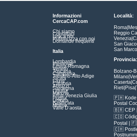
Informazioni
Località:
CercaCAP.com
Roma
|
Mes
Chi siamo
Reggio Ca
Contattaci
Link a noi
Venezia
|
C
Pubblicizza con noi
Domande frequenti
San Giac
San Marc
Italia
Provincia
Lombardia
Piemonte
Emilia-Romagna
Veneto
Toscana
Bolzano-
Campania
Trentino-Alto Adige
Milano
|
Ve
Sicilia
Lazio
Caserta
|
C
Calabria
Abruzzi
Rieti
|
Pisa
|
Sardegna
Liguria
Marche
Friuli-Venezia Giulia
🇵🇭
Kode 
Puglia
Umbria
Basilicata
Postal Co
Molise
Valle D'aosta
🇧🇷
CEP
🇨🇴
Códig
Poștal
| 
🇨🇭
Postl
Postnumm