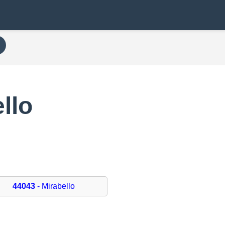
llo
44043
- Mirabello