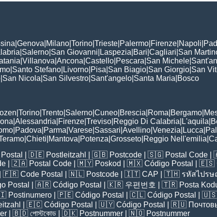
sina
|
Genova
|
Milano
|
Torino
|
Trieste
|
Palermo
|
Firenze
|
Napoli
|
Pad
labria
|
Salerno
|
San Giovanni
|
Laspezia
|
Bari
|
Cagliari
|
San Martin
atania
|
Villanova
|
Ancona
|
Castello
|
Pescara
|
San Michele
|
Sant'a
omo
|
Santo Stefano
|
Livorno
|
Pisa
|
San Biagio
|
San Giorgio
|
San Vi
o
|
San Nicola
|
San Silvestro
|
Sant'angelo
|
Santa Maria
|
Bosco
:
Bozen
|
Torino
|
Trento
|
Salerno
|
Cuneo
|
Brescia
|
Roma
|
Bergamo
|
Mes
rona
|
Alessandria
|
Firenze
|
Treviso
|
Reggio Di Calabria
|
L'aquila
|
B
omo
|
Padova
|
Parma
|
Varese
|
Sassari
|
Avellino
|
Venezia
|
Lucca
|
Pa
Teramo
|
Chieti
|
Mantova
|
Potenza
|
Grosseto
|
Reggio Nell'emilia
|
Ca
Postal
| 🇩🇪
Postleitzahl
| 🇬🇧
Postcode
| 🇸🇬
Postal Code
| 
de
| 🇿🇦
Postal Code
| 🇲🇾
Poskod
| 🇲🇽
Código Postal
| 🇪🇸
| 🇫🇷
Code Postal
| 🇳🇱
Postcode
| 🇮🇹
CAP
| 🇹🇭
รหัสไปรษณ
o Postal
| 🇦🇷
Código Postal
| 🇰🇷
우편번호
| 🇹🇷
Posta Kod
🇮
Postinumero
| 🇵🇪
Código Postal
| 🇨🇱
Código Postal
| 🇺
eitzahl
| 🇪🇨
Código Postal
| 🇺🇾
Código Postal
| 🇷🇺
Почтов
er
| 🇧🇩
পোস্টকোড
| 🇩🇰
Postnummer
| 🇳🇴
Postnummer