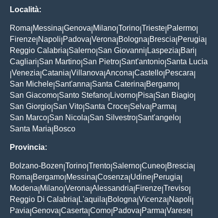
Località:
Roma
Messina
Genova
Milano
Torino
Trieste
Palermo
|
|
|
|
|
|
|
Firenze
Napoli
Padova
Verona
Bologna
Brescia
Perugia
|
|
|
|
|
|
|
Reggio Calabria
Salerno
San Giovanni
Laspezia
Bari
|
|
|
|
|
Cagliari
San Martino
San Pietro
Sant'antonio
Santa Lucia
|
|
|
|
Venezia
Catania
Villanova
Ancona
Castello
Pescara
|
|
|
|
|
|
|
San Michele
Sant'anna
Santa Caterina
Bergamo
|
|
|
|
San Giacomo
Santo Stefano
Livorno
Pisa
San Biagio
|
|
|
|
|
San Giorgio
San Vito
Santa Croce
Selva
Parma
|
|
|
|
|
San Marco
San Nicola
San Silvestro
Sant'angelo
|
|
|
|
Santa Maria
Bosco
|
Provincia:
Bolzano-Bozen
Torino
Trento
Salerno
Cuneo
Brescia
|
|
|
|
|
|
Roma
Bergamo
Messina
Cosenza
Udine
Perugia
|
|
|
|
|
|
Modena
Milano
Verona
Alessandria
Firenze
Treviso
|
|
|
|
|
|
Reggio Di Calabria
L'aquila
Bologna
Vicenza
Napoli
|
|
|
|
|
Pavia
Genova
Caserta
Como
Padova
Parma
Varese
|
|
|
|
|
|
|