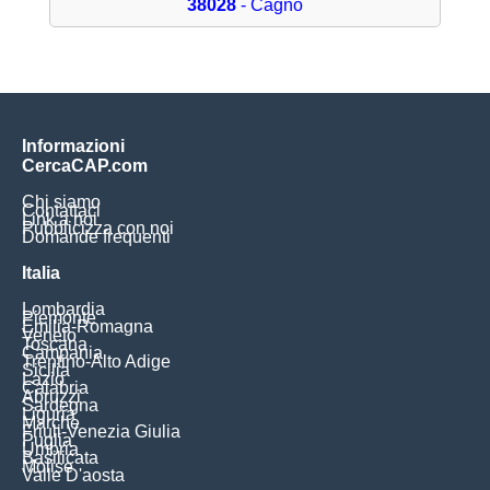
38028
- Cagnò
Informazioni
CercaCAP.com
Chi siamo
Contattaci
Link a noi
Pubblicizza con noi
Domande frequenti
Italia
Lombardia
Piemonte
Emilia-Romagna
Veneto
Toscana
Campania
Trentino-Alto Adige
Sicilia
Lazio
Calabria
Abruzzi
Sardegna
Liguria
Marche
Friuli-Venezia Giulia
Puglia
Umbria
Basilicata
Molise
Valle D'aosta