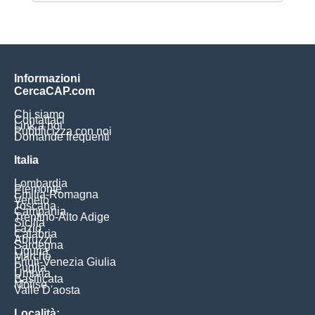
Informazioni
CercaCAP.com
Chi siamo
Contattaci
Link a noi
Pubblicizza con noi
Domande frequenti
Italia
Lombardia
Piemonte
Emilia-Romagna
Veneto
Toscana
Campania
Trentino-Alto Adige
Sicilia
Lazio
Calabria
Abruzzi
Sardegna
Liguria
Marche
Friuli-Venezia Giulia
Puglia
Umbria
Basilicata
Molise
Valle D'aosta
Località: