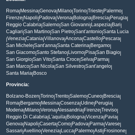
Roma
Messina
Genova
Milano
Torino
Trieste
Palermo
|
|
|
|
|
|
|
Firenze
Napoli
Padova
Verona
Bologna
Brescia
Perugia
|
|
|
|
|
|
|
Reggio Calabria
Salerno
San Giovanni
Laspezia
Bari
|
|
|
|
|
Cagliari
San Martino
San Pietro
Sant'antonio
Santa Lucia
|
|
|
|
Venezia
Catania
Villanova
Ancona
Castello
Pescara
|
|
|
|
|
|
|
San Michele
Sant'anna
Santa Caterina
Bergamo
|
|
|
|
San Giacomo
Santo Stefano
Livorno
Pisa
San Biagio
|
|
|
|
|
San Giorgio
San Vito
Santa Croce
Selva
Parma
|
|
|
|
|
San Marco
San Nicola
San Silvestro
Sant'angelo
|
|
|
|
Santa Maria
Bosco
|
Provincia:
Bolzano-Bozen
Torino
Trento
Salerno
Cuneo
Brescia
|
|
|
|
|
|
Roma
Bergamo
Messina
Cosenza
Udine
Perugia
|
|
|
|
|
|
Modena
Milano
Verona
Alessandria
Firenze
Treviso
|
|
|
|
|
|
Reggio Di Calabria
L'aquila
Bologna
Vicenza
Pavia
|
|
|
|
|
Genova
Napoli
Caserta
Como
Padova
Parma
Varese
|
|
|
|
|
|
|
Sassari
Avellino
Venezia
Lucca
Palermo
Asti
Frosinone
|
|
|
|
|
|
|