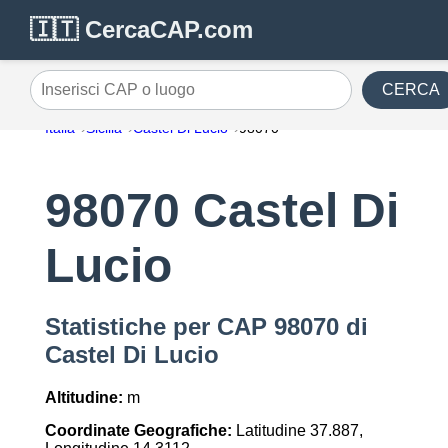
🇮🇹 CercaCAP.com
CERCA
Inserisci CAP o luogo
Italia
Sicilia
Castel Di Lucio
98070
98070 Castel Di
Lucio
Statistiche per CAP 98070 di
Castel Di Lucio
Altitudine:
m
Coordinate Geografiche:
Latitudine 37.887,