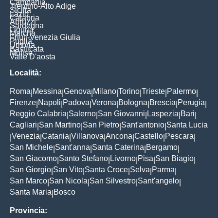
Campania
Trentino-Alto Adige
Sicilia
Lazio
Calabria
Abruzzi
Sardegna
Liguria
Marche
Friuli-Venezia Giulia
Puglia
Umbria
Basilicata
Molise
Valle D'aosta
Località:
Roma
Messina
Genova
Milano
Torino
Trieste
Palermo
|
|
|
|
|
|
|
Firenze
Napoli
Padova
Verona
Bologna
Brescia
Perugia
|
|
|
|
|
|
|
Reggio Calabria
Salerno
San Giovanni
Laspezia
Bari
|
|
|
|
|
Cagliari
San Martino
San Pietro
Sant'antonio
Santa Lucia
|
|
|
|
Venezia
Catania
Villanova
Ancona
Castello
Pescara
|
|
|
|
|
|
|
San Michele
Sant'anna
Santa Caterina
Bergamo
|
|
|
|
San Giacomo
Santo Stefano
Livorno
Pisa
San Biagio
|
|
|
|
|
San Giorgio
San Vito
Santa Croce
Selva
Parma
|
|
|
|
|
San Marco
San Nicola
San Silvestro
Sant'angelo
|
|
|
|
Santa Maria
Bosco
|
Provincia: