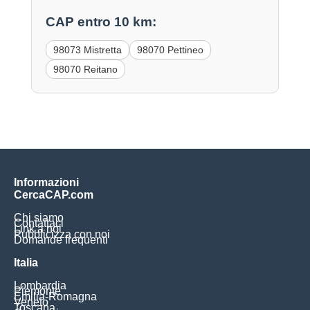
CAP entro 10 km:
98073 Mistretta
98070 Pettineo
98070 Reitano
Informazioni
CercaCAP.com
Chi siamo
Contattaci
Link a noi
Pubblicizza con noi
Domande frequenti
Italia
Lombardia
Piemonte
Emilia-Romagna
Veneto
Toscana