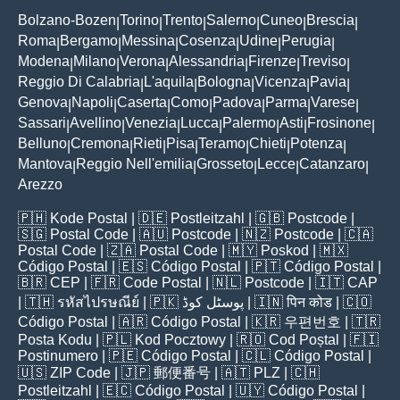
Bolzano-Bozen
Torino
Trento
Salerno
Cuneo
Brescia
|
|
|
|
|
|
Roma
Bergamo
Messina
Cosenza
Udine
Perugia
|
|
|
|
|
|
Modena
Milano
Verona
Alessandria
Firenze
Treviso
|
|
|
|
|
|
Reggio Di Calabria
L'aquila
Bologna
Vicenza
Pavia
|
|
|
|
|
Genova
Napoli
Caserta
Como
Padova
Parma
Varese
|
|
|
|
|
|
|
Sassari
Avellino
Venezia
Lucca
Palermo
Asti
Frosinone
|
|
|
|
|
|
|
Belluno
Cremona
Rieti
Pisa
Teramo
Chieti
Potenza
|
|
|
|
|
|
|
Mantova
Reggio Nell'emilia
Grosseto
Lecce
Catanzaro
|
|
|
|
|
Arezzo
🇵🇭
Kode Postal
| 🇩🇪
Postleitzahl
| 🇬🇧
Postcode
|
🇸🇬
Postal Code
| 🇦🇺
Postcode
| 🇳🇿
Postcode
| 🇨🇦
Postal Code
| 🇿🇦
Postal Code
| 🇲🇾
Poskod
| 🇲🇽
Código Postal
| 🇪🇸
Código Postal
| 🇵🇹
Código Postal
|
🇧🇷
CEP
| 🇫🇷
Code Postal
| 🇳🇱
Postcode
| 🇮🇹
CAP
| 🇹🇭
รหัสไปรษณีย์
| 🇵🇰
پوسٹل کوڈ
| 🇮🇳
पिन कोड
| 🇨🇴
Código Postal
| 🇦🇷
Código Postal
| 🇰🇷
우편번호
| 🇹🇷
Posta Kodu
| 🇵🇱
Kod Pocztowy
| 🇷🇴
Cod Poștal
| 🇫🇮
Postinumero
| 🇵🇪
Código Postal
| 🇨🇱
Código Postal
|
🇺🇸
ZIP Code
| 🇯🇵
郵便番号
| 🇦🇹
PLZ
| 🇨🇭
Postleitzahl
| 🇪🇨
Código Postal
| 🇺🇾
Código Postal
|