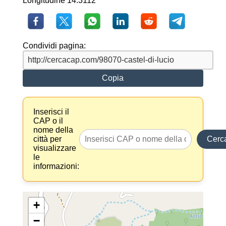
Longitudine 14.3112
Condividi pagina:
Copia
Inserisci il
CAP o il
nome della
città per
Cerc
visualizzare
le
informazioni:
+
−