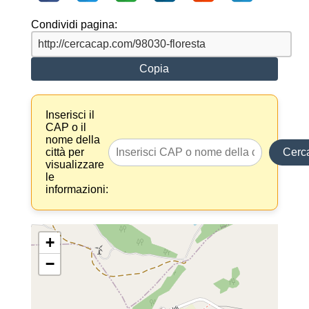
Condividi pagina:
Copia
Inserisci il
CAP o il
nome della
città per
Cerc
visualizzare
le
informazioni:
+
−