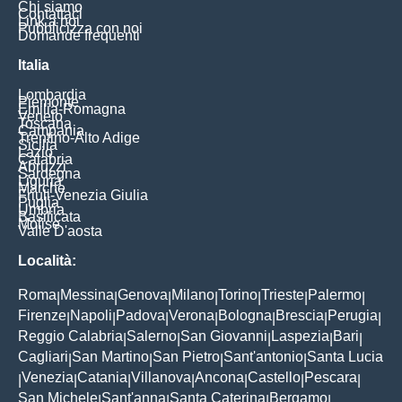
Chi siamo
Contattaci
Link a noi
Pubblicizza con noi
Domande frequenti
Italia
Lombardia
Piemonte
Emilia-Romagna
Veneto
Toscana
Campania
Trentino-Alto Adige
Sicilia
Lazio
Calabria
Abruzzi
Sardegna
Liguria
Marche
Friuli-Venezia Giulia
Puglia
Umbria
Basilicata
Molise
Valle D'aosta
Località:
Roma
Messina
Genova
Milano
Torino
Trieste
Palermo
|
|
|
|
|
|
|
Firenze
Napoli
Padova
Verona
Bologna
Brescia
Perugia
|
|
|
|
|
|
|
Reggio Calabria
Salerno
San Giovanni
Laspezia
Bari
|
|
|
|
|
Cagliari
San Martino
San Pietro
Sant'antonio
Santa Lucia
|
|
|
|
Venezia
Catania
Villanova
Ancona
Castello
Pescara
|
|
|
|
|
|
|
San Michele
Sant'anna
Santa Caterina
Bergamo
|
|
|
|