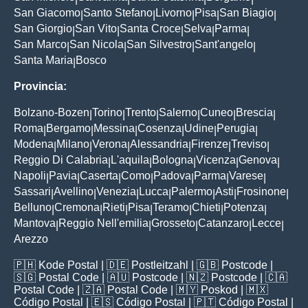
San Giacomo
Santo Stefano
Livorno
Pisa
San Biagio
|
|
|
|
|
San Giorgio
San Vito
Santa Croce
Selva
Parma
|
|
|
|
|
San Marco
San Nicola
San Silvestro
Sant'angelo
|
|
|
|
Santa Maria
Bosco
|
Provincia:
Bolzano-Bozen
Torino
Trento
Salerno
Cuneo
Brescia
|
|
|
|
|
|
Roma
Bergamo
Messina
Cosenza
Udine
Perugia
|
|
|
|
|
|
Modena
Milano
Verona
Alessandria
Firenze
Treviso
|
|
|
|
|
|
Reggio Di Calabria
L'aquila
Bologna
Vicenza
Genova
|
|
|
|
|
Napoli
Pavia
Caserta
Como
Padova
Parma
Varese
|
|
|
|
|
|
|
Sassari
Avellino
Venezia
Lucca
Palermo
Asti
Frosinone
|
|
|
|
|
|
|
Belluno
Cremona
Rieti
Pisa
Teramo
Chieti
Potenza
|
|
|
|
|
|
|
Mantova
Reggio Nell'emilia
Grosseto
Catanzaro
Lecce
|
|
|
|
|
Arezzo
🇵🇭
Kode Postal
| 🇩🇪
Postleitzahl
| 🇬🇧
Postcode
|
🇸🇬
Postal Code
| 🇦🇺
Postcode
| 🇳🇿
Postcode
| 🇨🇦
Postal Code
| 🇿🇦
Postal Code
| 🇲🇾
Poskod
| 🇲🇽
Código Postal
| 🇪🇸
Código Postal
| 🇵🇹
Código Postal
|