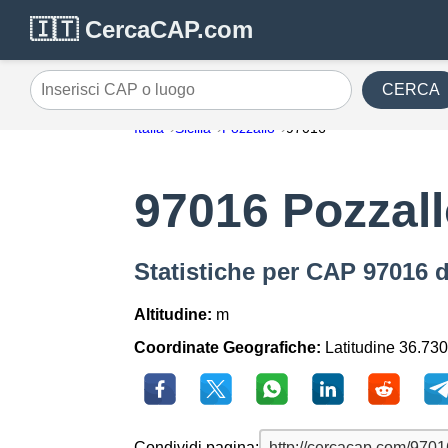
🇮🇹 CercaCAP.com
CERCA
Inserisci CAP o luogo
Italia
Sicilia
Pozzallo
97016
97016 Pozzal
Statistiche per CAP 97016 d
Altitudine:
m
Coordinate Geografiche:
Latitudine 36.730
Condividi pagina: