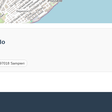
lo
97018 Sampieri